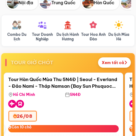
Nội địa
Trung Quốc
Hàn Quốc
N
Combo Du
Tour Doanh
Du lịch Hành
Tour Hoa Anh
Du lịch Mùa
D
lịch
Nghiệp
Hương
Đào
Hè
TOUR GIỜ CHÓT
Xem tất cả
Điểm nổi bật
Còn
18 ngày 03:42:54
Cò
Tour Hàn Quốc Mùa Thu 5N4Đ | Seoul - Everland
To
- Đảo Nami - Tháp Namsan (Bay Sun Phuquoc
Hò
Bay Sun Phuquoc Airways
Tặ
Airways)
Aq
Hồ Chí Minh
5N4Đ
26/08
‹
Còn 10 chỗ
Còn 10 chỗ
C
C