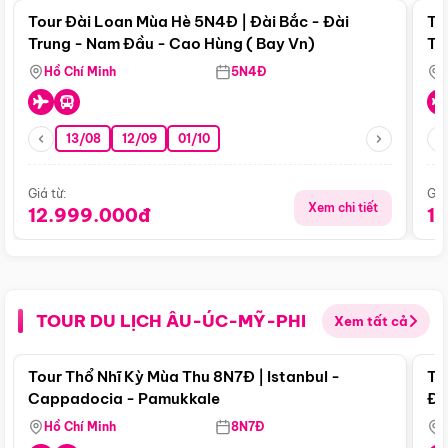
Tour Đài Loan Mùa Hè 5N4Đ | Đài Bắc - Đài
To
Trung - Nam Đầu - Cao Hùng ( Bay Vn)
Tr
Hồ Chí Minh
5N4Đ
13/08
12/09
01/10
Giá từ:
Giá
Xem chi tiết
12.999.000đ
1
TOUR DU LỊCH ÂU-ÚC-MỸ-PHI
Xem tất cả
Điểm nổi bật
Tour Thổ Nhĩ Kỳ Mùa Thu 8N7Đ | Istanbul -
To
Cappadocia - Pamukkale
Đế
Hồ Chí Minh
8N7Đ