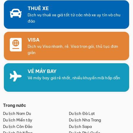
THUÊ XE
Dịch vụ thuê xe giá tốt từ các nhà xe uy tín và chu
đáo
VISA
Dịch vụ Visa nhanh, rẻ. Visa trọn gói, thủ tục đơn
giản
VÉ MÁY BAY
Vé máy bay giá rẻ nhất, nhiều khuyến mãi hấp dẫn
Trong nước
Du lịch Nam Du
Du lịch Đà Lạt
Du lịch Miền tây
Du lịch Nha Trang
Du lịch Côn Đảo
Du lịch Sapa