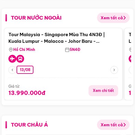
TOUR NƯỚC NGOÀI
Xem tất cả
Điểm nổi bật
Tour Malaysia - Singapore Mùa Thu 4N3Đ |
To
Kuala Lumpur - Malacca - Johor Baru -
Lử
Singapore
Hồ Chí Minh
5N4Đ
13/08
Giá từ:
Giá
Xem chi tiết
13.990.000đ
1
TOUR CHÂU Á
Xem tất cả
Điểm nổi bật