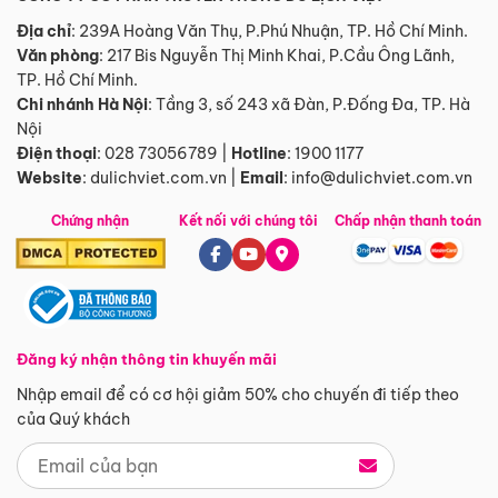
Địa chỉ
: 239A Hoàng Văn Thụ, P.Phú Nhuận, TP. Hồ Chí Minh.
Văn phòng
:
217 Bis Nguyễn Thị Minh Khai, P.Cầu Ông Lãnh,
TP. Hồ Chí Minh.
Chi nhánh Hà Nội
:
Tầng 3, số 243 xã Đàn, P.Đống Đa, TP. Hà
Nội
Điện thoại
:
028 73056789
|
Hotline
:
1900 1177
Website
:
dulichviet.com.vn
|
Email
:
info@dulichviet.com.vn
Chứng nhận
Kết nối với chúng tôi
Chấp nhận thanh toán
Đăng ký nhận thông tin khuyến mãi
Nhập email để có cơ hội giảm 50% cho chuyến đi tiếp theo
của Quý khách