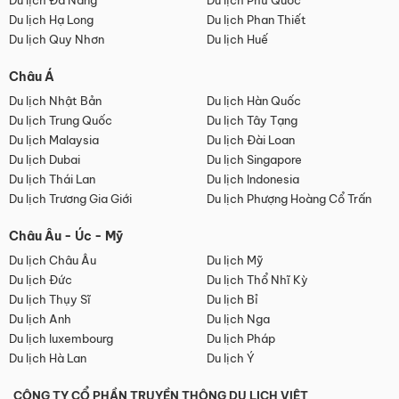
Du lịch Đà Nẵng
Du lịch Phú Quốc
Du lịch Hạ Long
Du lịch Phan Thiết
Du lịch Quy Nhơn
Du lịch Huế
Châu Á
Du lịch Nhật Bản
Du lịch Hàn Quốc
Du lịch Trung Quốc
Du lịch Tây Tạng
Du lịch Malaysia
Du lịch Đài Loan
Du lịch Dubai
Du lịch Singapore
Du lịch Thái Lan
Du lịch Indonesia
Du lịch Trương Gia Giới
Du lịch Phượng Hoàng Cổ Trấn
Châu Âu - Úc - Mỹ
Du lịch Châu Âu
Du lịch Mỹ
Du lịch Đức
Du lịch Thổ Nhĩ Kỳ
Du lịch Thụy Sĩ
Du lịch Bỉ
Du lịch Anh
Du lịch Nga
Du lịch luxembourg
Du lịch Pháp
Du lịch Hà Lan
Du lịch Ý
CÔNG TY CỔ PHẦN TRUYỀN THÔNG DU LỊCH VIỆT