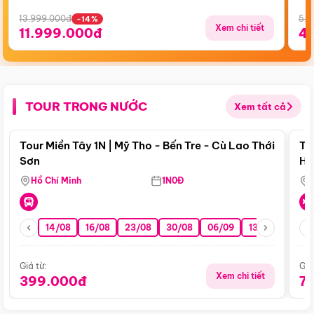
13.999.000đ
5.5
-14%
Xem chi tiết
11.999.000đ
4
TOUR TRONG NƯỚC
Xem tất cả
Điểm nổi bật
Tour Miền Tây 1N | Mỹ Tho - Bến Tre - Cù Lao Thới
To
Sơn
Hu
Hồ Chí Minh
1N0Đ
14/08
16/08
23/08
30/08
06/09
13/09
20/0
Giá từ:
Giá
Xem chi tiết
399.000đ
7