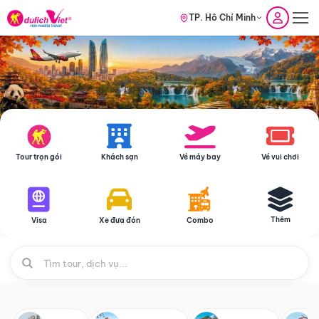
TP. Hồ Chí Minh
Tour trọn gói
Khách sạn
Vé máy bay
Vé vui chơi
Thêm
Visa
Xe đưa đón
Combo