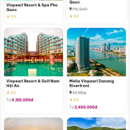
Quoc
Vinpearl Resort & Spa Phu
Phú Quốc
Quoc
★ 5.0
★ 5.0
Vinpearl Resort & Golf Nam
Melia Vinpearl Danang
Hội An
Riverfront
★ 5.0
Đà Nẵng
Từ
4,150,000đ
★ 5.0
Từ
2,400,000đ