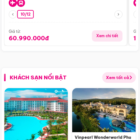
10/12
Giá từ:
Giá
Xem chi tiết
60.990.000đ
1
KHÁCH SẠN NỔI BẬT
Xem tất cả
Vinpearl Wonderworld Phu