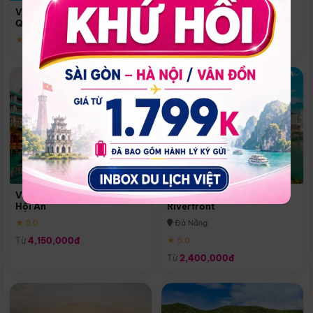
Quoc
Vinpearl Resort & Spa Phu
Phú Quốc
Quoc
★ 5.0
★ 5.0
Vinpearl Resort & Golf Nam
Melia Vinpearl Danang
Hội An
Riverfront
★ 5.0
Đà Nẵng
Từ
4,150,000đ
★ 5.0
Từ
2,400,000đ