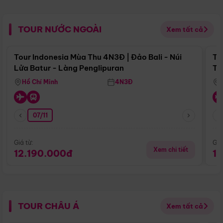
TOUR NƯỚC NGOÀI
Xem tất cả
Điểm nổi bật
Tour Indonesia Mùa Thu 4N3Đ | Đảo Bali - Núi
To
Lửa Batur - Làng Penglipuran
Tr
Hồ Chí Minh
4N3Đ
07/11
Giá từ:
Giá
Xem chi tiết
12.190.000đ
1
TOUR CHÂU Á
Xem tất cả
Điểm nổi bật