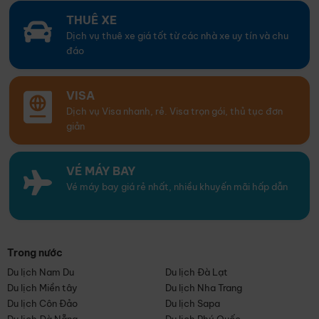
THUÊ XE
Dịch vụ thuê xe giá tốt từ các nhà xe uy tín và chu
đáo
VISA
Dịch vụ Visa nhanh, rẻ. Visa trọn gói, thủ tục đơn
giản
VÉ MÁY BAY
Vé máy bay giá rẻ nhất, nhiều khuyến mãi hấp dẫn
Trong nước
Du lịch Nam Du
Du lịch Đà Lạt
Du lịch Miền tây
Du lịch Nha Trang
Du lịch Côn Đảo
Du lịch Sapa