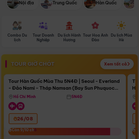
Nội địa
Trung Quốc
Hàn Quốc
N
Combo Du
Tour Doanh
Du lịch Hành
Tour Hoa Anh
Du lịch Mùa
D
lịch
Nghiệp
Hương
Đào
Hè
TOUR GIỜ CHÓT
Xem tất cả
Điểm nổi bật
Còn
15 ngày 22:41:24
Cò
Tour Hàn Quốc Mùa Thu 5N4Đ | Seoul - Everland
To
- Đảo Nami - Tháp Namsan (Bay Sun Phuquoc
Hò
Bay Sun Phuquoc Airways
Tặ
Airways)
Aq
Hồ Chí Minh
5N4Đ
26/08
‹
Còn 9/10 chỗ
Còn 9/10 chỗ
C
C