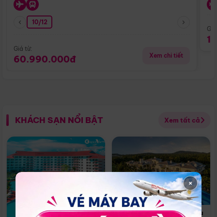
10/12
Giá
1
Giá từ:
Xem chi tiết
60.990.000đ
KHÁCH SẠN NỔI BẬT
Xem tất cả
×
Vinpearl Wonderworld Phu