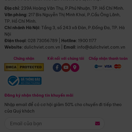
Địa chỉ
: 239A Hoàng Văn Thụ, P.Phú Nhuận, TP. Hồ Chí Minh.
Văn phòng
:
217 Bis Nguyễn Thị Minh Khai, P.Cầu Ông Lãnh,
TP. Hồ Chí Minh.
Chi nhánh Hà Nội
:
Tầng 3, số 243 xã Đàn, P.Đống Đa, TP. Hà
Nội
Điện thoại
:
028 73056789
|
Hotline
:
1900 1177
Website
:
dulichviet.com.vn
|
Email
:
info@dulichviet.com.vn
Chứng nhận
Kết nối với chúng tôi
Chấp nhận thanh toán
Đăng ký nhận thông tin khuyến mãi
Nhập email để có cơ hội giảm 50% cho chuyến đi tiếp theo
của Quý khách