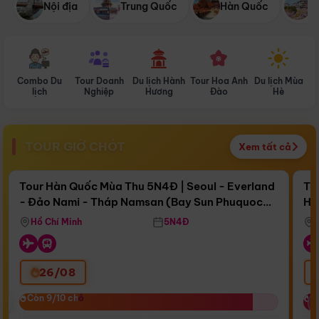
Nội địa
Trung Quốc
Hàn Quốc
N
Combo Du
Tour Doanh
Du lịch Hành
Tour Hoa Anh
Du lịch Mùa
D
lịch
Nghiệp
Hương
Đào
Hè
TOUR GIỜ CHÓT
Xem tất cả
Điểm nổi bật
Còn
17 ngày 00:01:50
Cò
Tour Hàn Quốc Mùa Thu 5N4Đ | Seoul - Everland
To
- Đảo Nami - Tháp Namsan (Bay Sun Phuquoc
Hò
Bay Sun Phuquoc Airways
Tặ
Airways)
Aq
Hồ Chí Minh
5N4Đ
26/08
‹
Còn 9/10 chỗ
Còn 9/10 chỗ
C
C