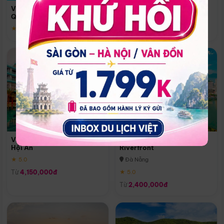
Quoc
Vinpearl Resort & Spa Phu
Phú Quốc
Quoc
★ 5.0
★ 5.0
Vinpearl Resort & Golf Nam
Melia Vinpearl Danang
Hội An
Riverfront
★ 5.0
Đà Nẵng
Từ
4,150,000đ
★ 5.0
Từ
2,400,000đ