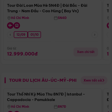
Tour Đài Loan Mùa Hè 5N4Đ | Đài Bắc - Đài
To
Trung - Nam Đầu - Cao Hùng ( Bay Vn)
Tr
Hồ Chí Minh
5N4Đ
12/09
01/10
Giá từ:
Giá
Xem chi tiết
12.999.000đ
1
TOUR DU LỊCH ÂU-ÚC-MỸ-PHI
Xem tất cả
Điểm nổi bật
Tour Thổ Nhĩ Kỳ Mùa Thu 8N7Đ | Istanbul -
To
Cappadocia - Pamukkale
Đế
Hồ Chí Minh
8N7Đ