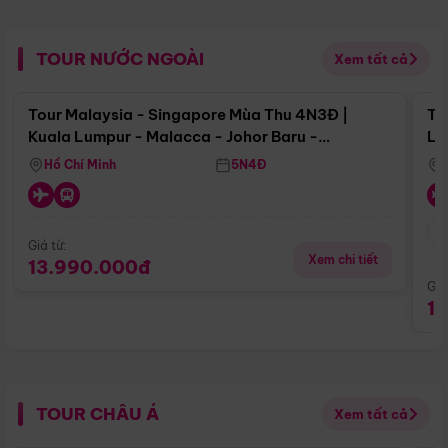
TOUR NƯỚC NGOÀI
Xem tất cả
Điểm nổi bật
Tour Malaysia - Singapore Mùa Thu 4N3Đ |
To
Kuala Lumpur - Malacca - Johor Baru -
Lử
Singapore
Hồ Chí Minh
5N4Đ
Giá từ:
Xem chi tiết
13.990.000đ
Giá
1
TOUR CHÂU Á
Xem tất cả
Điểm nổi bật