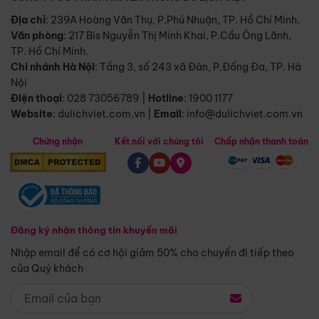
Địa chỉ
: 239A Hoàng Văn Thụ, P.Phú Nhuận, TP. Hồ Chí Minh.
Văn phòng
:
217 Bis Nguyễn Thị Minh Khai, P.Cầu Ông Lãnh,
TP. Hồ Chí Minh.
Chi nhánh Hà Nội
:
Tầng 3, số 243 xã Đàn, P.Đống Đa, TP. Hà
Nội
Điện thoại
:
028 73056789
|
Hotline
:
1900 1177
Website
:
dulichviet.com.vn
|
Email
:
info@dulichviet.com.vn
Chứng nhận
Kết nối với chúng tôi
Chấp nhận thanh toán
Đăng ký nhận thông tin khuyến mãi
Nhập email để có cơ hội giảm 50% cho chuyến đi tiếp theo
của Quý khách