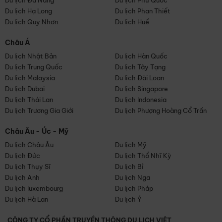
Du lịch Đà Nẵng
Du lịch Phú Quốc
Du lịch Hạ Long
Du lịch Phan Thiết
Du lịch Quy Nhơn
Du lịch Huế
Châu Á
Du lịch Nhật Bản
Du lịch Hàn Quốc
Du lịch Trung Quốc
Du lịch Tây Tạng
Du lịch Malaysia
Du lịch Đài Loan
Du lịch Dubai
Du lịch Singapore
Du lịch Thái Lan
Du lịch Indonesia
Du lịch Trương Gia Giới
Du lịch Phượng Hoàng Cổ Trấn
Châu Âu - Úc - Mỹ
Du lịch Châu Âu
Du lịch Mỹ
Du lịch Đức
Du lịch Thổ Nhĩ Kỳ
Du lịch Thụy Sĩ
Du lịch Bỉ
Du lịch Anh
Du lịch Nga
Du lịch luxembourg
Du lịch Pháp
Du lịch Hà Lan
Du lịch Ý
CÔNG TY CỔ PHẦN TRUYỀN THÔNG DU LỊCH VIỆT