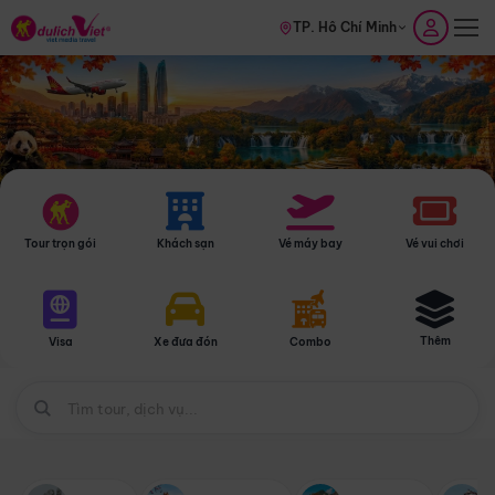
TP. Hồ Chí Minh
Tour trọn gói
Khách sạn
Vé máy bay
Vé vui chơi
Thêm
Visa
Xe đưa đón
Combo