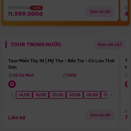
13.999.000đ
5.5
-14%
Xem chi tiết
11.999.000đ
4
TOUR TRONG NƯỚC
Xem tất cả
Điểm nổi bật
Tour Miền Tây 1N | Mỹ Tho - Bến Tre - Cù Lao Thới
To
Sơn
Hu
Hồ Chí Minh
1N0Đ
14/08
16/08
23/08
30/08
06/09
13/09
20/0
Giá
Xem chi tiết
7
Liên hệ