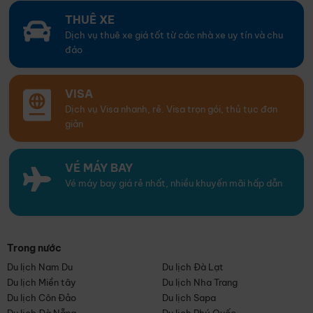
THUÊ XE
Dịch vụ thuê xe giá tốt từ các nhà xe uy tín và chu
đáo
VISA
Dịch vụ Visa nhanh, rẻ. Visa trọn gói, thủ tục đơn
giản
VÉ MÁY BAY
Vé máy bay giá rẻ nhất, nhiều khuyến mãi hấp dẫn
Trong nước
Du lịch Nam Du
Du lịch Đà Lạt
Du lịch Miền tây
Du lịch Nha Trang
Du lịch Côn Đảo
Du lịch Sapa