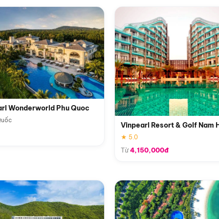
arl Wonderworld Phu Quoc
Quốc
Vinpearl Resort & Golf Nam 
★ 5.0
Từ
4,150,000đ