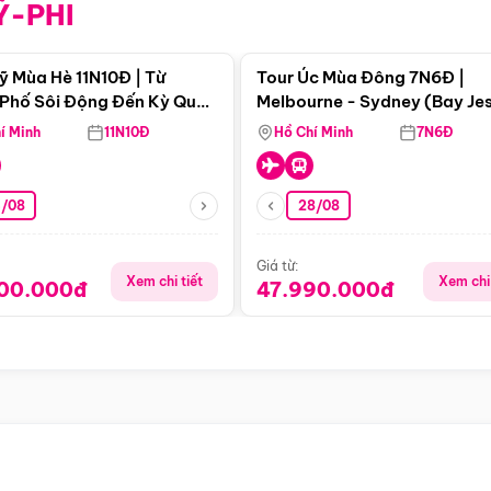
Ỹ-PHI
Điểm nổi bật
Điểm nổi
ỹ Mùa Hè 11N10Đ | Từ
Tour Úc Mùa Đông 7N6Đ |
Phố Sôi Động Đến Kỳ Quan
Melbourne - Sydney (Bay Je
Nhiên Mỹ
Airways)
í Minh
11N10Đ
Hồ Chí Minh
7N6Đ
4/08
28/08
Giá từ:
Xem chi tiết
Xem chi 
900.000đ
47.990.000đ