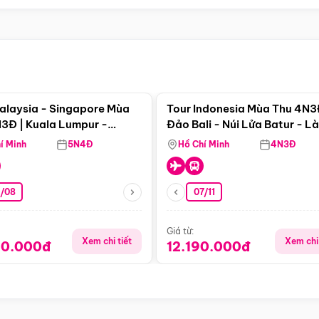
Điểm nổi bật
Điểm nổi
alaysia - Singapore Mùa
Tour Indonesia Mùa Thu 4N3
3Đ | Kuala Lumpur -
Đảo Bali - Núi Lửa Batur - L
a - Johor Baru -
Penglipuran
í Minh
5N4Đ
Hồ Chí Minh
4N3Đ
pore
3/08
07/11
Giá từ:
Xem chi tiết
Xem chi 
90.000đ
12.190.000đ