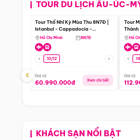
TOUR DU LỊCH ÂU-ÚC-M
Điểm nổi bật
Tour Thổ Nhĩ Kỳ Mùa Thu 8N7Đ |
Tour M
Istanbul - Cappadocia -
Thành 
Pamukkale
Thiên 
Hồ Chí Minh
8N7Đ
Hồ Ch
10/12
1
‹
Giá từ:
Giá từ:
Xem chi tiết
60.990.000đ
112.
KHÁCH SẠN NỔI BẬT