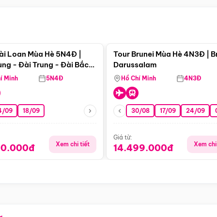
Điểm nổi bật
Điểm nổi
ài Loan Mùa Hè 5N4Đ |
Tour Brunei Mùa Hè 4N3Đ | B
ng - Đài Trung - Đài Bắc
Darussalam
j)
í Minh
5N4Đ
Hồ Chí Minh
4N3Đ
4/09
18/09
30/08
17/09
24/09
Giá từ:
Xem chi tiết
Xem chi 
90.000đ
14.499.000đ