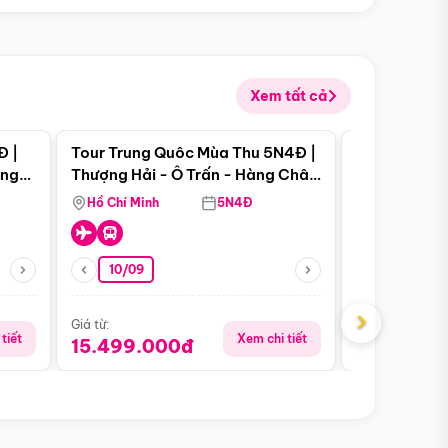
Xem tất cả
 bật
Điểm nổi bật
Đ |
Tour Trung Quôc Mùa Thu 5N4Đ |
Tour Trung
àng
Thượng Hải - Ô Trấn - Hàng Châu
| Thành Đô 
(Tour Không Shopping)
Viên Gấu Tr
Hồ Chí Minh
5N4Đ
Hồ Chí Minh
10/09
21/08
›
Giá từ:
Giá từ:
tiết
Xem chi tiết
15.499.000đ
16.999.0