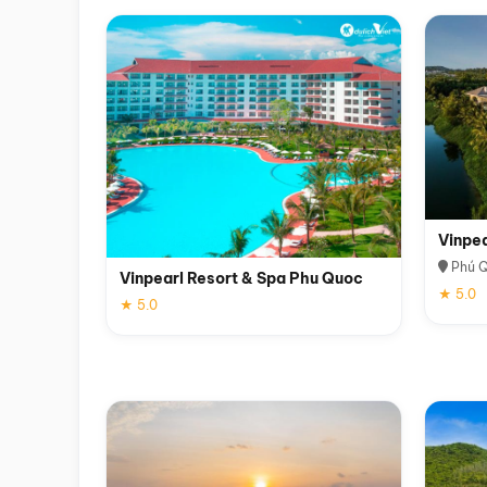
Vinpe
Phú 
Vinpearl Resort & Spa Phu Quoc
★ 5.0
★ 5.0