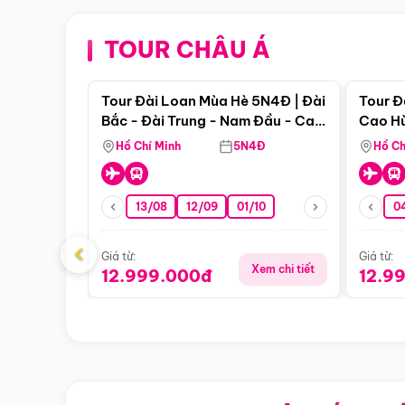
TOUR CHÂU Á
Điểm nổi bật
Tour Đài Loan Mùa Hè 5N4Đ | Đài
Tour Đ
Bắc - Đài Trung - Nam Đầu - Cao
Cao Hù
Hùng ( Bay Vn)
(Bay V
Hồ Chí Minh
5N4Đ
Hồ Ch
13/08
12/09
01/10
0
‹
Giá từ:
Giá từ:
Xem chi tiết
12.999.000đ
12.9