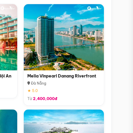
Hội An
Melia Vinpearl Danang Riverfront
Đà Nẵng
★ 5.0
Từ
2,400,000đ