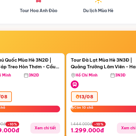
Du lịch Mùa Hè
Du lịch Mùa Thu
Điểm nổi bật
Điểm nổi
gày 11:12:45
Còn
05 ngày 11:12:45
hú Quốc Mùa Hè 3N2Đ |
Tour Đà Lạt Mùa Hè 3N3Đ |
áp Treo Hòn Thơm - Cầu
Quảng Trường Lâm Viên - H
áp Treo Hòn Thơm
Công Viên Nước Aquatopia
Hill - Puppy Farm
í Minh
3N2Đ
Hồ Chí Minh
3N3Đ
/08
13/08
chỗ
chỗ
Còn 10 chỗ
Còn 10 chỗ
00đ
1.444.000đ
-10%
-10%
Xem chi tiết
Xem chi 
9.000đ
1.299.000đ