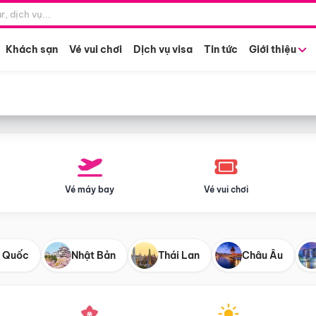
Điểm khởi hành
Tháng khở
Hồ Chí Minh
Bất kỳ 
Khách sạn
Vé vui chơi
Dịch vụ visa
Tin tức
Giới thiệu
Vé máy bay
Vé vui chơi
 Quốc
Nhật Bản
Thái Lan
Châu Âu