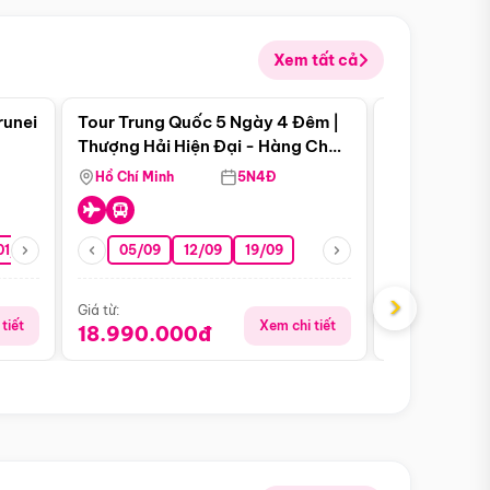
Xem tất cả
 bật
Điểm nổi bật
runei
Tour Trung Quốc 5 Ngày 4 Đêm |
Tour Trung 
Tour Hè
Thượng Hải Hiện Đại - Hàng Châu
Ân Thi - Trư
Nên Thơ - Ô Trấn Cổ Kính
Hồ Chí Minh
5N4Đ
Hồ Chí Minh
01/10
15/10
29/10
05/09
12/09
19/09
16/08
›
Giá từ:
Giá từ:
tiết
Xem chi tiết
18.990.000đ
16.990.0