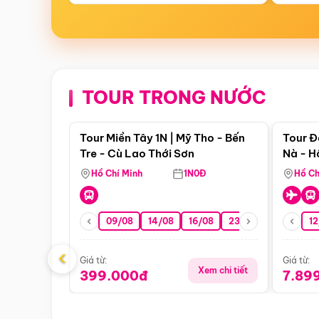
TOUR TRONG NƯỚC
Điểm nổi bật
Tour Miền Tây 1N | Mỹ Tho - Bến
Tour Đ
Tre - Cù Lao Thới Sơn
Nà - H
Nha
Hồ Chí Minh
1N0Đ
Hồ Ch
09/08
14/08
16/08
23/08
30/08
12
0
‹
Giá từ:
Giá từ:
Xem chi tiết
399.000đ
7.89