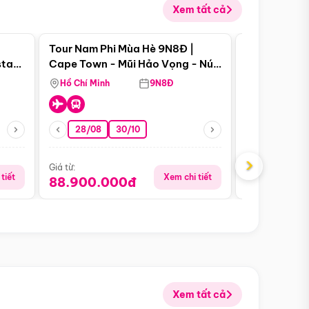
Xem tất cả
 bật
Điểm nổi bật
Tour Nam Phi Mùa Hè 9N8Đ |
Tour Mỹ Mùa
star
Cape Town - Mũi Hảo Vọng - Núi
Hoa Kỳ - Me
Bàn - Johannesburg - Pretoria -
Hồ Chí Minh
9N8Đ
Hồ Chí Minh
Safari - Lodge
28/08
30/10
29/08
›
Giá từ:
Giá từ:
tiết
Xem chi tiết
88.900.000đ
59.900.
Xem tất cả