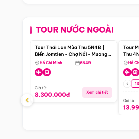
TOUR NƯỚC NGOÀI
Điểm nổi bật
Tour Thái Lan Mùa Thu 5N4Đ |
Tour M
Biển Jomtien - Chợ Nổi - Muang
Thu 4N
Boran - Suanthai (Bay Vietnam
Malacc
Hồ Chí Minh
5N4Đ
Hồ Ch
Airlines)
Singa
1
Giá từ:
Xem chi tiết
8.300.000đ
‹
Giá từ:
13.9