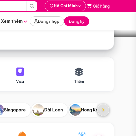
i hành
Hồ Chí Minh
Giỏ hàng
Tìm tour
tháng nào
Xem thêm
Đăng nhập
Đăng ký
Visa
Thêm
Singapore
Đài Loan
Hong Kong
Mỹ