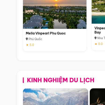
Vinpea
Bay
Melia Vinpearl Phu Quoc
Nha T
Phú Quốc
★ 5.0
★ 5.0
KINH NGHIỆM DU LỊCH