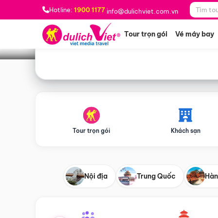
Bạn muốn đi đâu?
*
Hotline:
1900 1177
info@dulichviet.com.vn
Tour trọn gói
Vé máy bay
Tour trọn gói
Khách sạn
Nội địa
Trung Quốc
Hàn