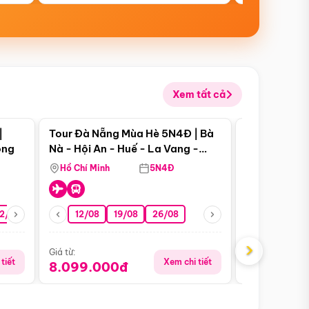
Xem tất cả
 bật
Điểm nổi bật
|
Tour Đà Nẵng Mùa Hè 5N4Đ | Bà
Tour Đà Nẵn
ong
Nà - Hội An - Huế - La Vang -
Nà - Hội An
Động Thiên Đường
Nha
Hồ Chí Minh
5N4Đ
Hồ Chí Minh
2/08
26/08
05/09
12/08
19/08
09/09
26/08
12/09
13/08
›
Giá từ:
Giá từ:
tiết
Xem chi tiết
8.099.000đ
6.899.00