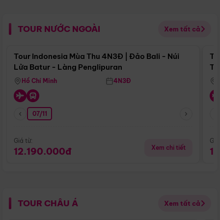
TOUR NƯỚC NGOÀI
Xem tất cả
Điểm nổi bật
Tour Indonesia Mùa Thu 4N3Đ | Đảo Bali - Núi
To
Lửa Batur - Làng Penglipuran
Tr
Hồ Chí Minh
4N3Đ
07/11
Giá từ:
Giá
Xem chi tiết
12.190.000đ
1
TOUR CHÂU Á
Xem tất cả
Điểm nổi bật