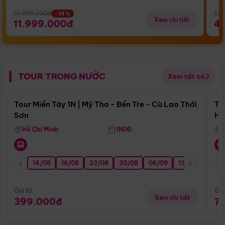
13.999.000đ
5.5
-14%
Xem chi tiết
11.999.000đ
4
TOUR TRONG NƯỚC
Xem tất cả
Điểm nổi bật
Tour Miền Tây 1N | Mỹ Tho - Bến Tre - Cù Lao Thới
To
Sơn
Hu
Hồ Chí Minh
1N0Đ
14/08
16/08
23/08
30/08
06/09
13/09
20/0
Giá từ:
Giá
Xem chi tiết
399.000đ
7