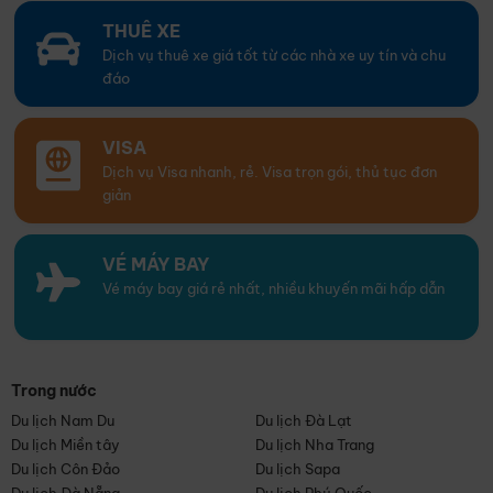
THUÊ XE
Dịch vụ thuê xe giá tốt từ các nhà xe uy tín và chu
đáo
VISA
Dịch vụ Visa nhanh, rẻ. Visa trọn gói, thủ tục đơn
giản
VÉ MÁY BAY
Vé máy bay giá rẻ nhất, nhiều khuyến mãi hấp dẫn
Trong nước
Du lịch Nam Du
Du lịch Đà Lạt
Du lịch Miền tây
Du lịch Nha Trang
Du lịch Côn Đảo
Du lịch Sapa