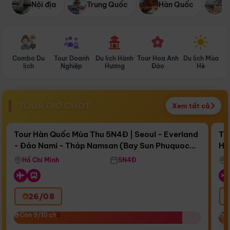
Nội địa
Trung Quốc
Hàn Quốc
N
Combo Du
Tour Doanh
Du lịch Hành
Tour Hoa Anh
Du lịch Mùa
D
lịch
Nghiệp
Hương
Đào
Hè
TOUR GIỜ CHÓT
Xem tất cả
Điểm nổi bật
Còn
15 ngày 16:41:36
Cò
Tour Hàn Quốc Mùa Thu 5N4Đ | Seoul - Everland
To
- Đảo Nami - Tháp Namsan (Bay Sun Phuquoc
Hò
Bay Sun Phuquoc Airways
Tặ
Airways)
Aq
Hồ Chí Minh
5N4Đ
26/08
‹
Còn 9/10 chỗ
Còn 9/10 chỗ
C
C