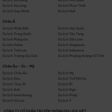
Du lịch Đà Nẵng
Du lịch Phú Quốc
Du lịch Hạ Long
Du lịch Phan Thiết
Du lịch Quy Nhơn
Du lịch Huế
Châu Á
Du lịch Nhật Bản
Du lịch Hàn Quốc
Du lịch Trung Quốc
Du lịch Tây Tạng
Du lịch Malaysia
Du lịch Đài Loan
Du lịch Dubai
Du lịch Singapore
Du lịch Thái Lan
Du lịch Indonesia
Du lịch Trương Gia Giới
Du lịch Phượng Hoàng Cổ Trấn
Châu Âu - Úc - Mỹ
Du lịch Châu Âu
Du lịch Mỹ
Du lịch Đức
Du lịch Thổ Nhĩ Kỳ
Du lịch Thụy Sĩ
Du lịch Bỉ
Du lịch Anh
Du lịch Nga
Du lịch luxembourg
Du lịch Pháp
Du lịch Hà Lan
Du lịch Ý
CÔNG TY CỔ PHẦN TRUYỀN THÔNG DU LỊCH VIỆT