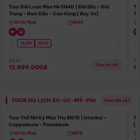
Tour Đài Loan Mùa Hè 5N4Đ | Đài Bắc - Đài
To
Trung - Nam Đầu - Cao Hùng ( Bay Vn)
Tr
Hồ Chí Minh
5N4Đ
12/09
01/10
Giá từ:
Giá
Xem chi tiết
12.999.000đ
1
TOUR DU LỊCH ÂU-ÚC-MỸ-PHI
Xem tất cả
Điểm nổi bật
Tour Thổ Nhĩ Kỳ Mùa Thu 8N7Đ | Istanbul -
To
Cappadocia - Pamukkale
(B
Hồ Chí Minh
8N7Đ