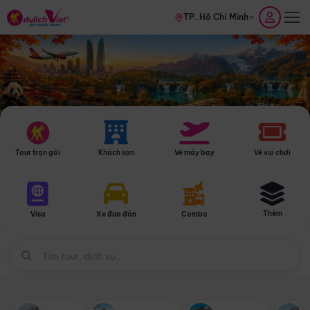
TP. Hồ Chí Minh
Tour trọn gói
Khách sạn
Vé máy bay
Vé vui chơi
Thêm
Visa
Xe đưa đón
Combo