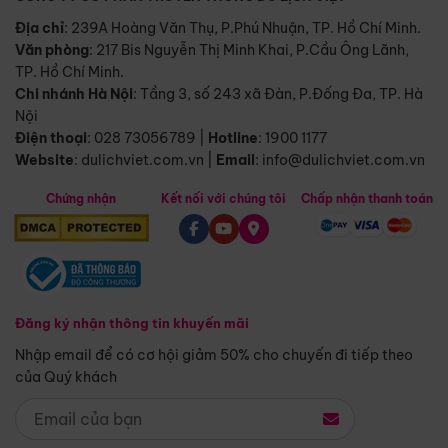
Địa chỉ
: 239A Hoàng Văn Thụ, P.Phú Nhuận, TP. Hồ Chí Minh.
Văn phòng
:
217 Bis Nguyễn Thị Minh Khai, P.Cầu Ông Lãnh,
TP. Hồ Chí Minh.
Chi nhánh Hà Nội
:
Tầng 3, số 243 xã Đàn, P.Đống Đa, TP. Hà
Nội
Điện thoại
:
028 73056789
|
Hotline
:
1900 1177
Website
:
dulichviet.com.vn
|
Email
:
info@dulichviet.com.vn
Chứng nhận
Kết nối với chúng tôi
Chấp nhận thanh toán
Đăng ký nhận thông tin khuyến mãi
Nhập email để có cơ hội giảm 50% cho chuyến đi tiếp theo
của Quý khách