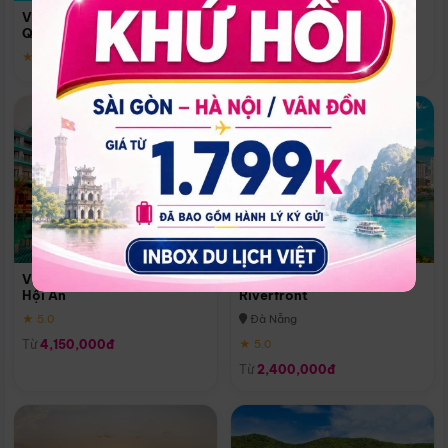
Quoc
Vinpearl Resort & Spa Phu
Phú Quốc
Quoc
★ 5.0
★ 5.0
Vinpearl Resort & Golf Nam
Melia Vinpearl Danang
Hội An
Riverfront
★ 5.0
Đà Nẵng
Từ
4,150,000đ
★ 5.0
Từ
2,400,000đ