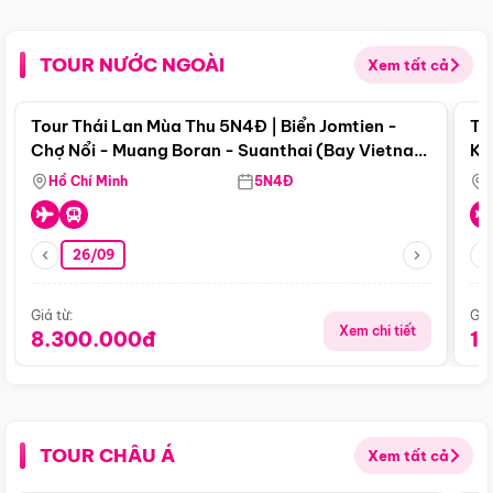
TOUR NƯỚC NGOÀI
Xem tất cả
Điểm nổi bật
Tour Thái Lan Mùa Thu 5N4Đ | Biển Jomtien -
To
Chợ Nổi - Muang Boran - Suanthai (Bay Vietnam
Ku
Airlines)
Si
Hồ Chí Minh
5N4Đ
26/09
Giá từ:
Giá
Xem chi tiết
8.300.000đ
1
TOUR CHÂU Á
Xem tất cả
Điểm nổi bật