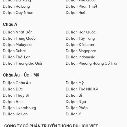
Du lịch Đà Nẵng
Du lịch Phú Quốc
Du lịch Hạ Long
Du lịch Phan Thiết
Du lịch Quy Nhơn
Du lịch Huế
Châu Á
Du lịch Nhật Bản
Du lịch Hàn Quốc
Du lịch Trung Quốc
Du lịch Tây Tạng
Du lịch Malaysia
Du lịch Đài Loan
Du lịch Dubai
Du lịch Singapore
Du lịch Thái Lan
Du lịch Indonesia
Du lịch Trương Gia Giới
Du lịch Phượng Hoàng Cổ Trấn
Châu Âu - Úc - Mỹ
Du lịch Châu Âu
Du lịch Mỹ
Du lịch Đức
Du lịch Thổ Nhĩ Kỳ
Du lịch Thụy Sĩ
Du lịch Bỉ
Du lịch Anh
Du lịch Nga
Du lịch luxembourg
Du lịch Pháp
Du lịch Hà Lan
Du lịch Ý
CÔNG TY CỔ PHẦN TRUYỀN THÔNG DU LỊCH VIỆT