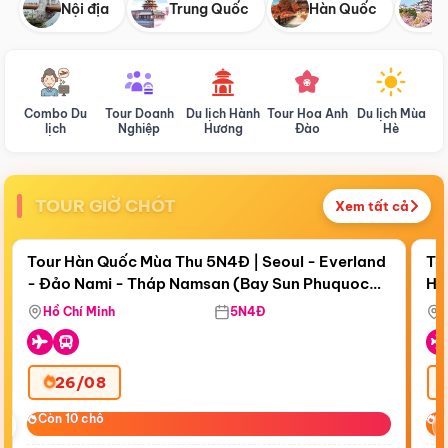
Nội địa
Trung Quốc
Hàn Quốc
N
Combo Du
Tour Doanh
Du lịch Hành
Tour Hoa Anh
Du lịch Mùa
D
lịch
Nghiệp
Hương
Đào
Hè
TOUR GIỜ CHÓT
Xem tất cả
Điểm nổi bật
Còn
18 ngày 17:55:52
Cò
Tour Hàn Quốc Mùa Thu 5N4Đ | Seoul - Everland
To
- Đảo Nami - Tháp Namsan (Bay Sun Phuquoc
Hò
Bay Sun Phuquoc Airways
Tặ
Airways)
Aq
Hồ Chí Minh
5N4Đ
26/08
‹
Còn 10 chỗ
Còn 10 chỗ
C
C