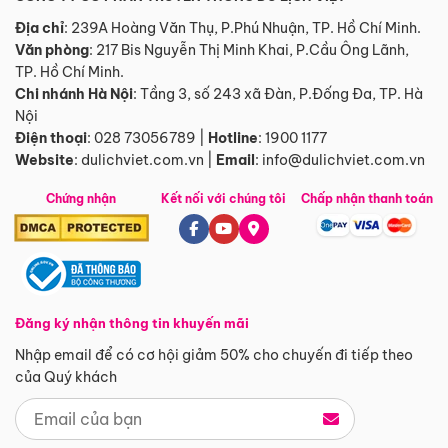
Địa chỉ
: 239A Hoàng Văn Thụ, P.Phú Nhuận, TP. Hồ Chí Minh.
Văn phòng
:
217 Bis Nguyễn Thị Minh Khai, P.Cầu Ông Lãnh,
TP. Hồ Chí Minh.
Chi nhánh Hà Nội
:
Tầng 3, số 243 xã Đàn, P.Đống Đa, TP. Hà
Nội
Điện thoại
:
028 73056789
|
Hotline
:
1900 1177
Website
:
dulichviet.com.vn
|
Email
:
info@dulichviet.com.vn
Chứng nhận
Kết nối với chúng tôi
Chấp nhận thanh toán
Đăng ký nhận thông tin khuyến mãi
Nhập email để có cơ hội giảm 50% cho chuyến đi tiếp theo
của Quý khách