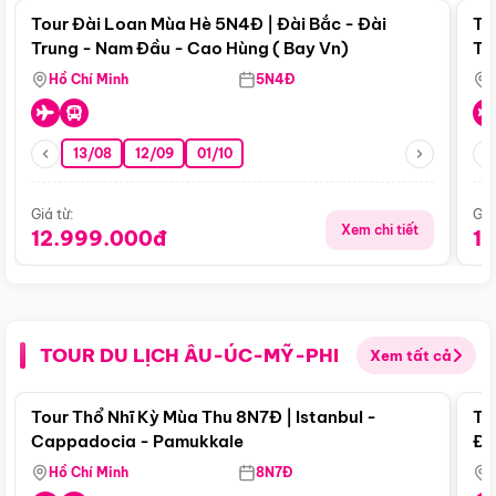
Tour Đài Loan Mùa Hè 5N4Đ | Đài Bắc - Đài
To
Trung - Nam Đầu - Cao Hùng ( Bay Vn)
Tr
Hồ Chí Minh
5N4Đ
13/08
12/09
01/10
Giá từ:
Giá
Xem chi tiết
12.999.000đ
1
TOUR DU LỊCH ÂU-ÚC-MỸ-PHI
Xem tất cả
Điểm nổi bật
Tour Thổ Nhĩ Kỳ Mùa Thu 8N7Đ | Istanbul -
To
Cappadocia - Pamukkale
Đế
Hồ Chí Minh
8N7Đ