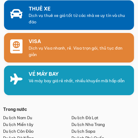
THUÊ XE
Dịch vụ thuê xe giá tốt từ các nhà xe uy tín và chu
đáo
VISA
Dịch vụ Visa nhanh, rẻ. Visa trọn gói, thủ tục đơn
giản
VÉ MÁY BAY
Vé máy bay giá rẻ nhất, nhiều khuyến mãi hấp dẫn
Trong nước
Du lịch Nam Du
Du lịch Đà Lạt
Du lịch Miền tây
Du lịch Nha Trang
Du lịch Côn Đảo
Du lịch Sapa