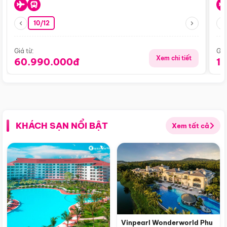
10/12
Giá từ:
Giá
Xem chi tiết
60.990.000đ
1
KHÁCH SẠN NỔI BẬT
Xem tất cả
Vinpearl Wonderworld Phu