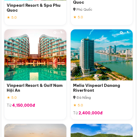
Quoc
Vinpearl Resort & Spa Phu
Phú Quốc
Quoc
★ 5.0
★ 5.0
Vinpearl Resort & Golf Nam
Melia Vinpearl Danang
Hội An
Riverfront
★ 5.0
Đà Nẵng
Từ
4,150,000đ
★ 5.0
Từ
2,400,000đ