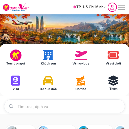
TP. Hồ Chí Minh
Tour trọn gói
Khách sạn
Vé máy bay
Vé vui chơi
Thêm
Visa
Xe đưa đón
Combo