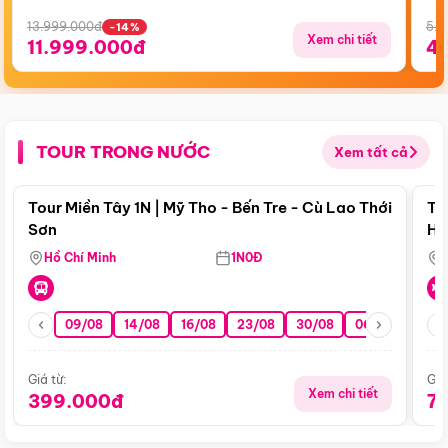
13.999.000đ
5.5
-14%
Xem chi tiết
11.999.000đ
4
TOUR TRONG NƯỚC
Xem tất cả
Điểm nổi bật
Tour Miền Tây 1N | Mỹ Tho - Bến Tre - Cù Lao Thới
To
Sơn
Hu
Hồ Chí Minh
1N0Đ
09/08
14/08
16/08
23/08
30/08
06/09
13/0
Giá từ:
Giá
Xem chi tiết
399.000đ
7