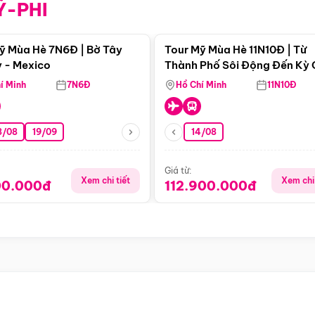
Ỹ-PHI
Điểm nổi bật
Điểm nổi
ỹ Mùa Hè 7N6Đ | Bờ Tây
Tour Mỹ Mùa Hè 11N10Đ | Từ
 - Mexico
Thành Phố Sôi Động Đến Kỳ
Thiên Nhiên Mỹ
í Minh
7N6Đ
Hồ Chí Minh
11N10Đ
8/08
19/09
14/08
Giá từ:
Xem chi tiết
Xem chi 
00.000đ
112.900.000đ