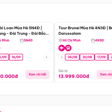
Điểm nổi bật
Điểm nổi
ài Loan Mùa Hè 5N4Đ |
Tour Brunei Mùa Hè 4N3Đ | B
ng - Đài Trung - Đài Bắc
Darussalam
j)
í Minh
5N4Đ
Hồ Chí Minh
4N3Đ
4/09
18/09
06/08
30/08
17/09
Giá từ:
Xem chi tiết
Xem chi 
90.000đ
13.999.000đ