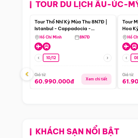
TOUR DU LỊCH ÂU-ÚC-M
Điểm nổi bật
Tour Thổ Nhĩ Kỳ Mùa Thu 8N7Đ |
Tour M
Istanbul - Cappadocia -
Hoa Kỳ
Pamukkale
Hồ Chí Minh
8N7Đ
Hồ Ch
10/12
0
‹
Giá từ:
Giá từ:
Xem chi tiết
60.990.000đ
61.9
KHÁCH SẠN NỔI BẬT