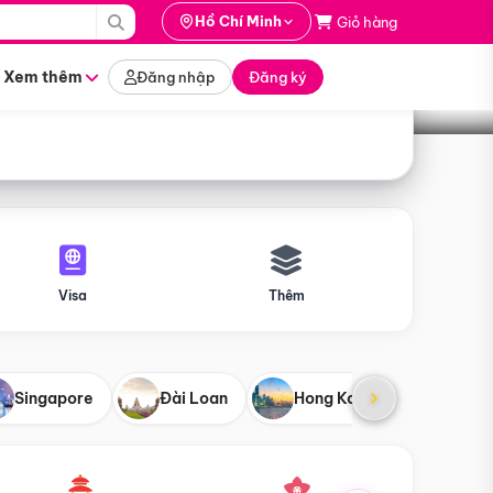
i hành
Hồ Chí Minh
Giỏ hàng
Tìm tour
tháng nào
Xem thêm
Đăng nhập
Đăng ký
Visa
Thêm
Singapore
Đài Loan
Hong Kong
Mỹ