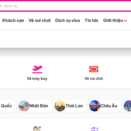
Điểm khởi hành
Tháng khở
Hồ Chí Minh
Bất kỳ 
Khách sạn
Vé vui chơi
Dịch vụ visa
Tin tức
Giới thiệu
Vé máy bay
Vé vui chơi
 Quốc
Nhật Bản
Thái Lan
Châu Âu