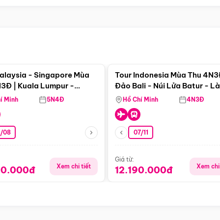
Điểm nổi bật
Điểm nổi
alaysia - Singapore Mùa
Tour Indonesia Mùa Thu 4N3
3Đ | Kuala Lumpur -
Đảo Bali - Núi Lửa Batur - L
a - Johor Baru -
Penglipuran
í Minh
5N4Đ
Hồ Chí Minh
4N3Đ
pore
3/08
07/11
Giá từ:
Xem chi tiết
Xem chi 
90.000đ
12.190.000đ