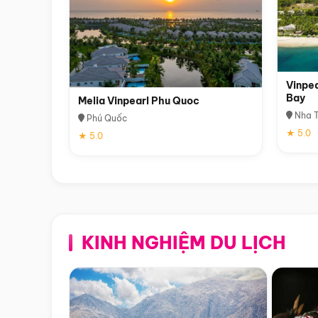
Vinpea
Bay
Melia Vinpearl Phu Quoc
Nha T
Phú Quốc
★ 5.0
★ 5.0
KINH NGHIỆM DU LỊCH