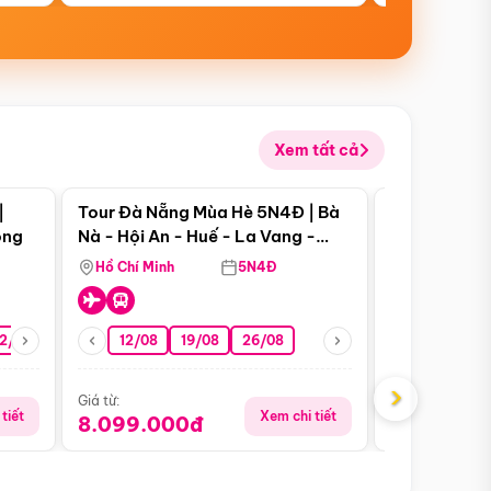
Xem tất cả
 bật
Điểm nổi bật
|
Tour Đà Nẵng Mùa Hè 5N4Đ | Bà
Tour Đà Nẵn
ong
Nà - Hội An - Huế - La Vang -
Nà - Hội An
Động Thiên Đường
Nha
Hồ Chí Minh
5N4Đ
Hồ Chí Minh
2/08
26/08
05/09
12/08
19/08
09/09
26/08
12/09
13/08
›
Giá từ:
Giá từ:
tiết
Xem chi tiết
8.099.000đ
6.899.00