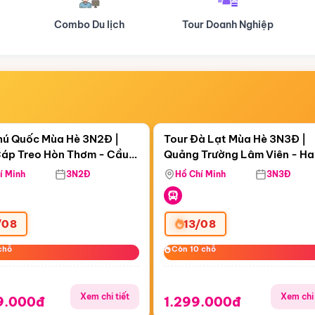
Tour Doanh Nghiệp
Du lịch Hành Hương
Điểm nổi bật
Điểm nổi
gày 11:41:05
Còn
06 ngày 11:41:05
hú Quốc Mùa Hè 3N2Đ |
Tour Đà Lạt Mùa Hè 3N3Đ |
áp Treo Hòn Thơm - Cầu
Quảng Trường Lâm Viên - H
áp Treo Hòn Thơm
Công Viên Nước Aquatopia
Hill - Puppy Farm
í Minh
3N2Đ
Hồ Chí Minh
3N3Đ
/08
13/08
chỗ
chỗ
Còn 10 chỗ
Còn 10 chỗ
Xem chi tiết
Xem chi 
9.000đ
1.299.000đ