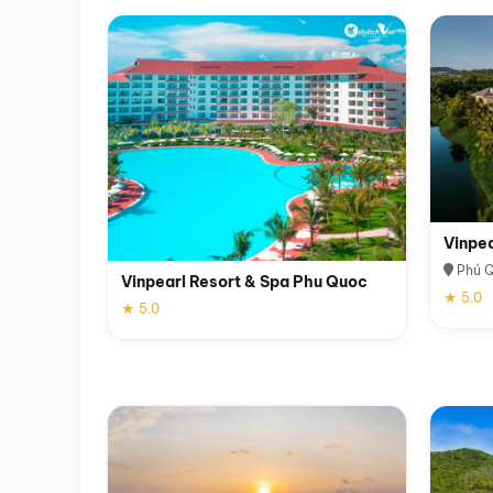
Vinpe
Phú 
Vinpearl Resort & Spa Phu Quoc
★ 5.0
★ 5.0