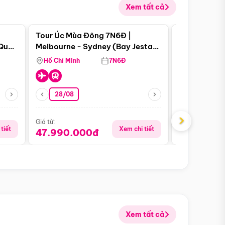
Xem tất cả
 bật
Điểm nổi bật
Tour Úc Mùa Đông 7N6Đ |
Tour Nam Ph
 Quan
Melbourne - Sydney (Bay Jestar
Cape Town -
Airways)
Bàn - Johan
Hồ Chí Minh
7N6Đ
Hồ Chí Minh
Safari - Lo
28/08
28/08
›
Giá từ:
Giá từ:
tiết
Xem chi tiết
47.990.000đ
88.900.0
Xem tất cả