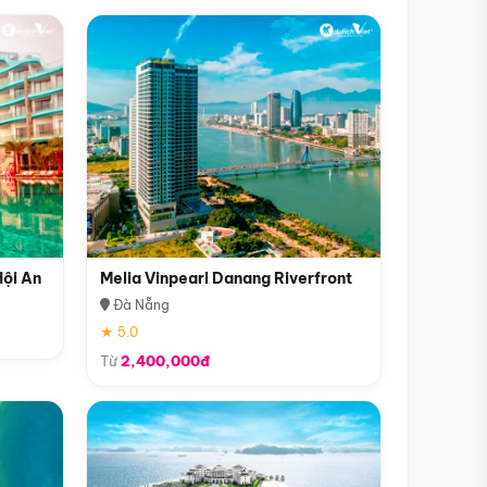
Hội An
Melia Vinpearl Danang Riverfront
Đà Nẵng
★ 5.0
Từ
2,400,000đ