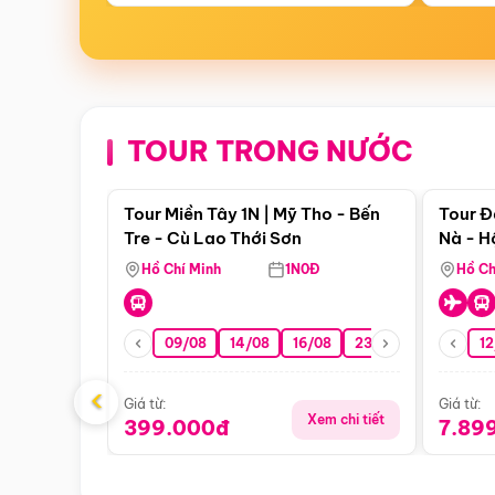
TOUR TRONG NƯỚC
Điểm nổi bật
Tour Miền Tây 1N | Mỹ Tho - Bến
Tour Đ
Tre - Cù Lao Thới Sơn
Nà - H
Nha
Hồ Chí Minh
1N0Đ
Hồ Ch
09/08
14/08
16/08
23/08
30/08
12
0
‹
Giá từ:
Giá từ:
Xem chi tiết
399.000đ
7.89