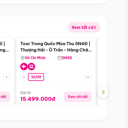
Xem tất cả
 bật
Điểm nổi bật
Đ |
Tour Trung Quôc Mùa Thu 5N4Đ |
Tour Trung
àng
Thượng Hải - Ô Trấn - Hàng Châu
| Thành Đô 
(Tour Không Shopping)
Viên Gấu Tr
Hồ Chí Minh
5N4Đ
Hồ Chí Minh
10/09
06/08
›
Giá từ:
Giá từ:
tiết
Xem chi tiết
15.499.000đ
18.990.0