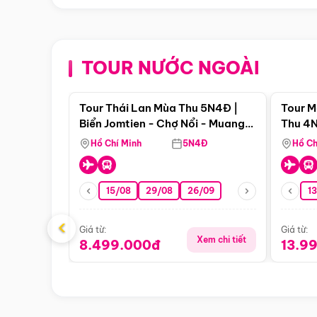
TOUR NƯỚC NGOÀI
Điểm nổi bật
Tour Thái Lan Mùa Thu 5N4Đ |
Tour M
Biển Jomtien - Chợ Nổi - Muang
Thu 4N
Boran - Suanthai
Malacc
Hồ Chí Minh
5N4Đ
Hồ Ch
Singa
15/08
29/08
26/09
1
‹
Giá từ:
Giá từ:
Xem chi tiết
8.499.000đ
13.9