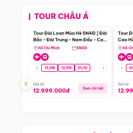
TOUR CHÂU Á
Điểm nổi bật
Tour Đài Loan Mùa Hè 5N4Đ | Đài
Tour Đ
Bắc - Đài Trung - Nam Đầu - Cao
Cao Hù
Hùng ( Bay Vn)
(Bay V
Hồ Chí Minh
5N4Đ
Hồ Ch
13/08
12/09
01/10
0
‹
Giá từ:
Giá từ:
Xem chi tiết
12.999.000đ
12.9