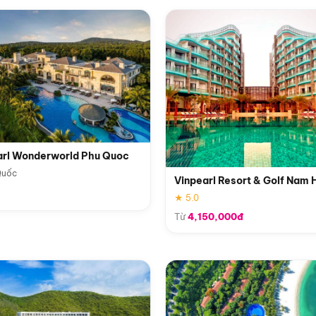
arl Wonderworld Phu Quoc
Quốc
Vinpearl Resort & Golf Nam 
★ 5.0
Từ
4,150,000đ