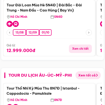
Tour Đài Loan Mùa Hè 5N4Đ | Đài Bắc - Đài
To
Trung - Nam Đầu - Cao Hùng ( Bay Vn)
Tr
Hồ Chí Minh
5N4Đ
13/08
12/09
01/10
Giá từ:
Giá
Xem chi tiết
12.999.000đ
1
TOUR DU LỊCH ÂU-ÚC-MỸ-PHI
Xem tất cả
Điểm nổi bật
Tour Thổ Nhĩ Kỳ Mùa Thu 8N7Đ | Istanbul -
To
Cappadocia - Pamukkale
Đế
Hồ Chí Minh
8N7Đ