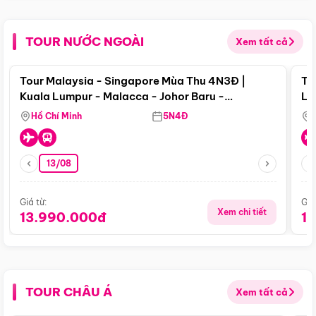
TOUR NƯỚC NGOÀI
Xem tất cả
Điểm nổi bật
Tour Malaysia - Singapore Mùa Thu 4N3Đ |
To
Kuala Lumpur - Malacca - Johor Baru -
Lử
Singapore
Hồ Chí Minh
5N4Đ
13/08
Giá từ:
Giá
Xem chi tiết
13.990.000đ
1
TOUR CHÂU Á
Xem tất cả
Điểm nổi bật