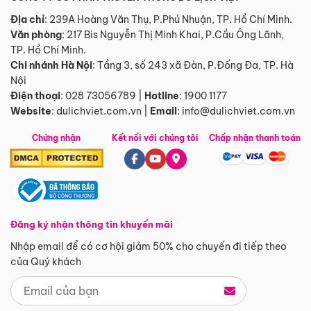
Địa chỉ
: 239A Hoàng Văn Thụ, P.Phú Nhuận, TP. Hồ Chí Minh.
Văn phòng
:
217 Bis Nguyễn Thị Minh Khai, P.Cầu Ông Lãnh,
TP. Hồ Chí Minh.
Chi nhánh Hà Nội
:
Tầng 3, số 243 xã Đàn, P.Đống Đa, TP. Hà
Nội
Điện thoại
:
028 73056789
|
Hotline
:
1900 1177
Website
:
dulichviet.com.vn
|
Email
:
info@dulichviet.com.vn
Chứng nhận
Kết nối với chúng tôi
Chấp nhận thanh toán
Đăng ký nhận thông tin khuyến mãi
Nhập email để có cơ hội giảm 50% cho chuyến đi tiếp theo
của Quý khách