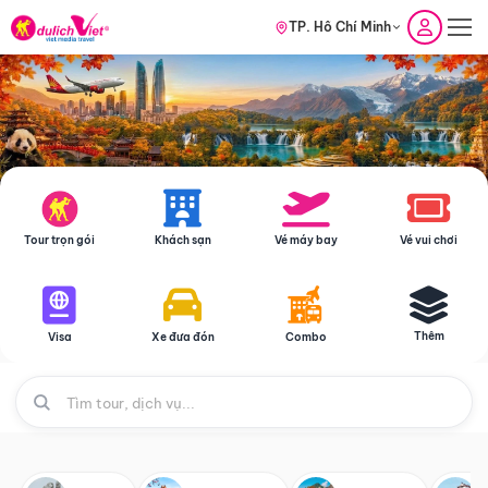
TP. Hồ Chí Minh
Tour trọn gói
Khách sạn
Vé máy bay
Vé vui chơi
Thêm
Visa
Xe đưa đón
Combo