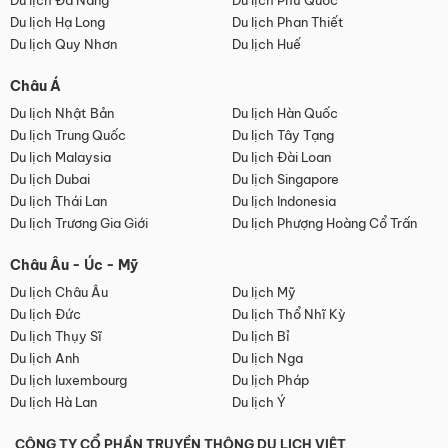
Du lịch Đà Nẵng
Du lịch Phú Quốc
Du lịch Hạ Long
Du lịch Phan Thiết
Du lịch Quy Nhơn
Du lịch Huế
Châu Á
Du lịch Nhật Bản
Du lịch Hàn Quốc
Du lịch Trung Quốc
Du lịch Tây Tạng
Du lịch Malaysia
Du lịch Đài Loan
Du lịch Dubai
Du lịch Singapore
Du lịch Thái Lan
Du lịch Indonesia
Du lịch Trương Gia Giới
Du lịch Phượng Hoàng Cổ Trấn
Châu Âu - Úc - Mỹ
Du lịch Châu Âu
Du lịch Mỹ
Du lịch Đức
Du lịch Thổ Nhĩ Kỳ
Du lịch Thụy Sĩ
Du lịch Bỉ
Du lịch Anh
Du lịch Nga
Du lịch luxembourg
Du lịch Pháp
Du lịch Hà Lan
Du lịch Ý
CÔNG TY CỔ PHẦN TRUYỀN THÔNG DU LỊCH VIỆT