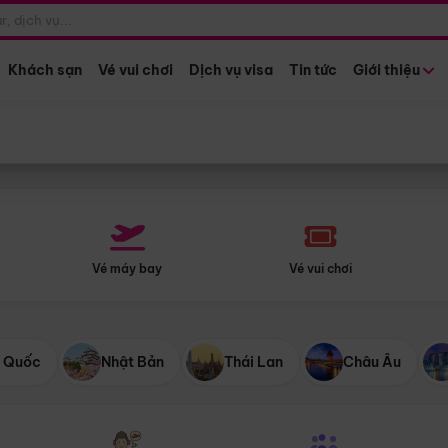
Điểm khởi hành
Tháng khở
Hồ Chí Minh
Bất kỳ 
Khách sạn
Vé vui chơi
Dịch vụ visa
Tin tức
Giới thiệu
Vé máy bay
Vé vui chơi
 Quốc
Nhật Bản
Thái Lan
Châu Âu