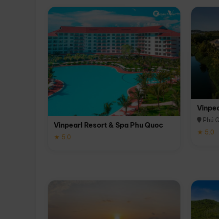
Vinpe
Phú 
Vinpearl Resort & Spa Phu Quoc
★ 5.0
★ 5.0