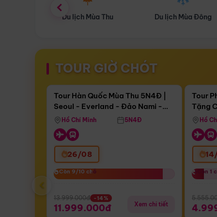
ùa Thu
Du lịch Mùa Đông
Combo Du lịch
TOUR GIỜ CHÓT
Điểm nổi bật
Còn
17 ngày 09:09:03
Còn
05 
Tour Hàn Quốc Mùa Thu 5N4Đ |
Tour P
Seoul - Everland - Đảo Nami -
Tặng C
Bay Sun Phuquoc Airways
Tặng C
Tháp Namsan (Bay Sun Phuquoc
Hôn - 
Hồ Chí Minh
5N4Đ
Hồ Ch
Airways)
26/08
14
Còn 9/10 chỗ
Còn 9/10 chỗ
Còn 1 
Còn 1 
‹
13.999.000đ
5.555.0
-14%
Xem chi tiết
11.999.000đ
4.99