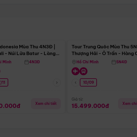
Điểm nổi bật
Điểm nổi
ndonesia Mùa Thu 4N3Đ |
Tour Trung Quôc Mùa Thu 5N
li - Núi Lửa Batur - Làng
Thượng Hải - Ô Trấn - Hàng
puran
(Tour Không Shopping)
í Minh
4N3Đ
Hồ Chí Minh
5N4Đ
/11
10/09
Giá từ:
Xem chi tiết
Xem chi 
90.000đ
15.499.000đ