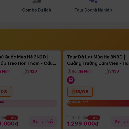
Tour Doanh Nghiệp
Du lịch Hành Hương
Điểm nổi bật
Điểm nổi
ngày 09:09:03
Còn
04 ngày 09:09:03
hú Quốc Mùa Hè 3N2Đ |
Tour Đà Lạt Mùa Hè 3N3Đ |
áp Treo Hòn Thơm - Cầu
Quảng Trường Lâm Viên - H
áp Treo Hòn Thơm
Công Viên Nước Aquatopia
Hill - Puppy Farm
í Minh
3N2Đ
Hồ Chí Minh
3N3Đ
/08
13/08
chỗ
chỗ
Còn 10 chỗ
Còn 10 chỗ
00đ
1.444.000đ
-10%
-10%
Xem chi tiết
Xem chi 
9.000đ
1.299.000đ