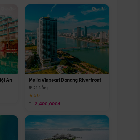
Hội An
Melia Vinpearl Danang Riverfront
Đà Nẵng
★ 5.0
Từ
2,400,000đ