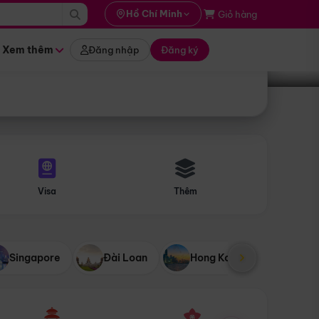
i hành
Hồ Chí Minh
Giỏ hàng
Tìm tour
tháng nào
Xem thêm
Đăng nhập
Đăng ký
Visa
Thêm
Singapore
Đài Loan
Hong Kong
Mỹ