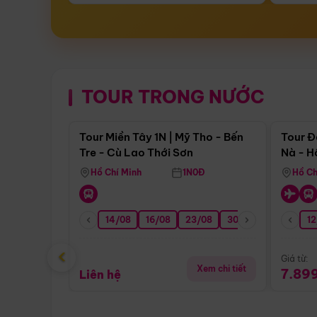
TOUR TRONG NƯỚC
Điểm nổi bật
Tour Miền Tây 1N | Mỹ Tho - Bến
Tour Đ
Tre - Cù Lao Thới Sơn
Nà - H
Nha
Hồ Chí Minh
1N0Đ
Hồ Ch
14/08
16/08
23/08
30/08
06/09
12
1
‹
Giá từ:
Xem chi tiết
7.89
Liên hệ