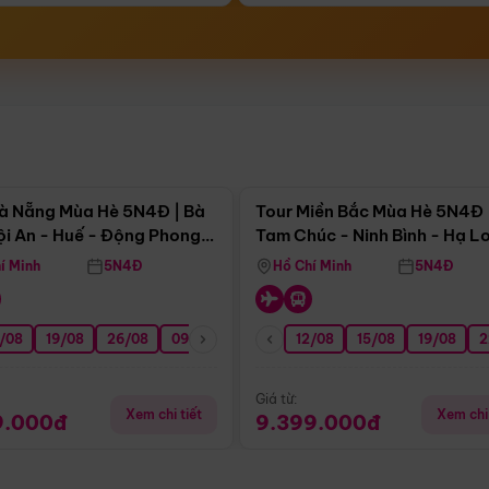
Điểm nổi bật
Điểm nổi
à Nẵng Mùa Hè 5N4Đ | Bà
Tour Miền Bắc Mùa Hè 5N4Đ 
ội An - Huế - Động Phong
Tam Chúc - Ninh Bình - Hạ L
í Minh
5N4Đ
Hồ Chí Minh
5N4Đ
/08
3/09
19/08
20/09
26/08
27/09
09/09
16/09
12/08
23/09
15/08
30/09
19/08
07/10
2
Giá từ:
Xem chi tiết
Xem chi 
9.000đ
9.399.000đ