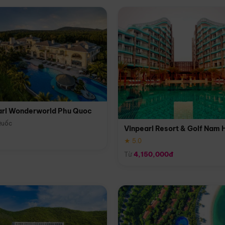
arl Wonderworld Phu Quoc
Quốc
Vinpearl Resort & Golf Nam 
★ 5.0
Từ
4,150,000đ