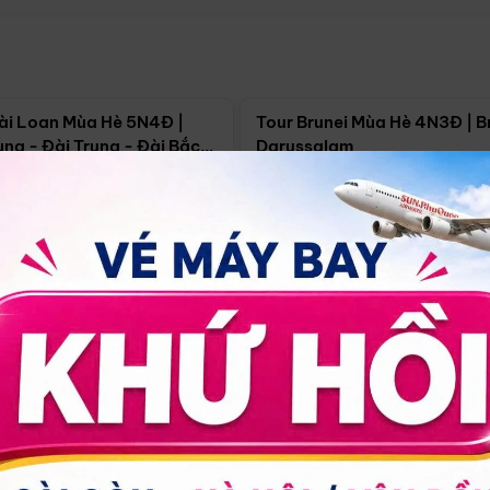
Điểm nổi bật
Điểm nổi
ài Loan Mùa Hè 5N4Đ |
Tour Brunei Mùa Hè 4N3Đ | B
ng - Đài Trung - Đài Bắc
Darussalam
j)
í Minh
5N4Đ
Hồ Chí Minh
4N3Đ
4/09
18/09
30/08
17/09
24/09
Giá từ:
Xem chi tiết
Xem chi 
90.000đ
14.499.000đ