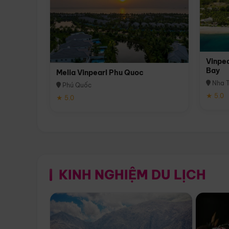
Vinpea
Bay
Melia Vinpearl Phu Quoc
Nha T
Phú Quốc
★ 5.0
★ 5.0
KINH NGHIỆM DU LỊCH