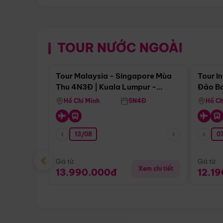
TOUR NƯỚC NGOÀI
Điểm nổi bật
Tour Malaysia - Singapore Mùa
Tour I
Thu 4N3Đ | Kuala Lumpur -
Đảo Ba
Malacca - Johor Baru -
Pengli
Hồ Chí Minh
5N4Đ
Hồ Ch
Singapore
13/08
07
‹
Giá từ:
Giá từ:
Xem chi tiết
13.990.000đ
12.1