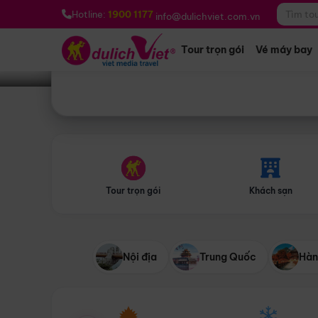
Bạn muốn đi đâu?
*
Hotline:
1900 1177
info@dulichviet.com.vn
Tour trọn gói
Vé máy bay
Tour trọn gói
Khách sạn
Nội địa
Trung Quốc
Hàn