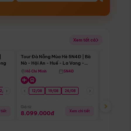
Xem tất cả
 bật
Điểm nổi bật
|
Tour Đà Nẵng Mùa Hè 5N4Đ | Bà
Tour Đà Nẵn
ong
Nà - Hội An - Huế - La Vang -
Nà - Hội An
Động Thiên Đường
Nha
Hồ Chí Minh
5N4Đ
Hồ Chí Minh
2/08
26/08
05/09
12/08
19/08
09/09
26/08
12/09
13/08
›
Giá từ:
Giá từ:
tiết
Xem chi tiết
8.099.000đ
6.899.00