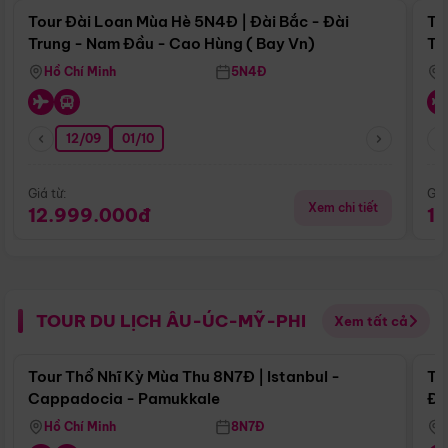
Tour Đài Loan Mùa Hè 5N4Đ | Đài Bắc - Đài
To
Trung - Nam Đầu - Cao Hùng ( Bay Vn)
Tr
Hồ Chí Minh
5N4Đ
12/09
01/10
Giá từ:
Giá
Xem chi tiết
12.999.000đ
1
TOUR DU LỊCH ÂU-ÚC-MỸ-PHI
Xem tất cả
Điểm nổi bật
Tour Thổ Nhĩ Kỳ Mùa Thu 8N7Đ | Istanbul -
To
Cappadocia - Pamukkale
Đế
Hồ Chí Minh
8N7Đ