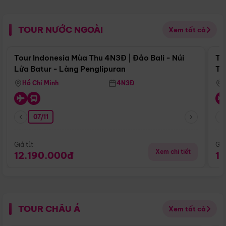
TOUR NƯỚC NGOÀI
Xem tất cả
Điểm nổi bật
Tour Indonesia Mùa Thu 4N3Đ | Đảo Bali - Núi
To
Lửa Batur - Làng Penglipuran
Tr
Hồ Chí Minh
4N3Đ
07/11
Giá từ:
Giá
Xem chi tiết
12.190.000đ
1
TOUR CHÂU Á
Xem tất cả
Điểm nổi bật