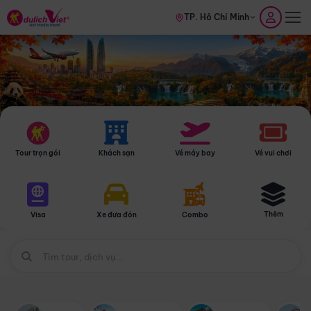
TP. Hồ Chí Minh
Tour trọn gói
Khách sạn
Vé máy bay
Vé vui chơi
Thêm
Visa
Xe đưa đón
Combo