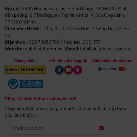
Địa chỉ
: 239A Hoàng Văn Thụ, P.Phú Nhuận, TP. Hồ Chí Minh.
Văn phòng
:
217 Bis Nguyễn Thị Minh Khai, P.Cầu Ông Lãnh,
TP. Hồ Chí Minh.
Chi nhánh Hà Nội
:
Tầng 3, số 243 xã Đàn, P.Đống Đa, TP. Hà
Nội
Điện thoại
:
028 73056789
|
Hotline
:
1900 1177
Website
:
dulichviet.com.vn
|
Email
:
info@dulichviet.com.vn
Chứng nhận
Kết nối với chúng tôi
Chấp nhận thanh toán
Đăng ký nhận thông tin khuyến mãi
Nhập email để có cơ hội giảm 50% cho chuyến đi tiếp theo
của Quý khách