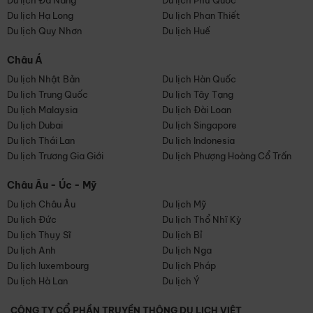
Du lịch Đà Nẵng
Du lịch Phú Quốc
Du lịch Hạ Long
Du lịch Phan Thiết
Du lịch Quy Nhơn
Du lịch Huế
Châu Á
Du lịch Nhật Bản
Du lịch Hàn Quốc
Du lịch Trung Quốc
Du lịch Tây Tạng
Du lịch Malaysia
Du lịch Đài Loan
Du lịch Dubai
Du lịch Singapore
Du lịch Thái Lan
Du lịch Indonesia
Du lịch Trương Gia Giới
Du lịch Phượng Hoàng Cổ Trấn
Châu Âu - Úc - Mỹ
Du lịch Châu Âu
Du lịch Mỹ
Du lịch Đức
Du lịch Thổ Nhĩ Kỳ
Du lịch Thụy Sĩ
Du lịch Bỉ
Du lịch Anh
Du lịch Nga
Du lịch luxembourg
Du lịch Pháp
Du lịch Hà Lan
Du lịch Ý
CÔNG TY CỔ PHẦN TRUYỀN THÔNG DU LỊCH VIỆT