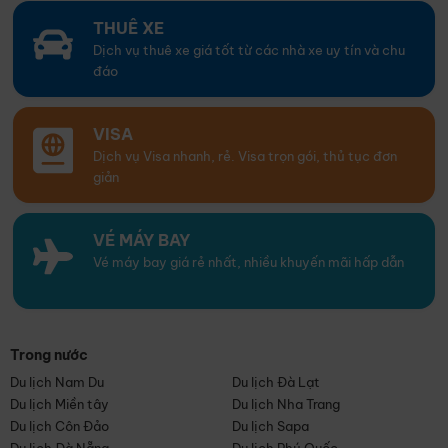
THUÊ XE
Dịch vụ thuê xe giá tốt từ các nhà xe uy tín và chu
đáo
VISA
Dịch vụ Visa nhanh, rẻ. Visa trọn gói, thủ tục đơn
giản
VÉ MÁY BAY
Vé máy bay giá rẻ nhất, nhiều khuyến mãi hấp dẫn
Trong nước
Du lịch Nam Du
Du lịch Đà Lạt
Du lịch Miền tây
Du lịch Nha Trang
Du lịch Côn Đảo
Du lịch Sapa