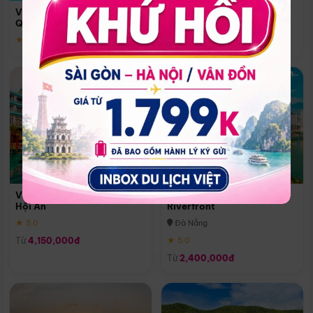
Quoc
Vinpearl Resort & Spa Phu
Phú Quốc
Quoc
★ 5.0
★ 5.0
Vinpearl Resort & Golf Nam
Melia Vinpearl Danang
Hội An
Riverfront
★ 5.0
Đà Nẵng
Từ
4,150,000đ
★ 5.0
Từ
2,400,000đ