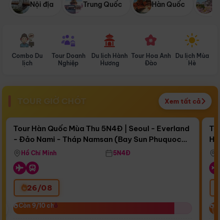
Nội địa
Trung Quốc
Hàn Quốc
N
Combo Du
Tour Doanh
Du lịch Hành
Tour Hoa Anh
Du lịch Mùa
D
lịch
Nghiệp
Hương
Đào
Hè
TOUR GIỜ CHÓT
Xem tất cả
Điểm nổi bật
Còn
16 ngày 18:28:22
Cò
Tour Hàn Quốc Mùa Thu 5N4Đ | Seoul - Everland
To
- Đảo Nami - Tháp Namsan (Bay Sun Phuquoc
Hò
Bay Sun Phuquoc Airways
Tặ
Airways)
Aq
Hồ Chí Minh
5N4Đ
26/08
‹
Còn 9/10 chỗ
Còn 9/10 chỗ
C
C