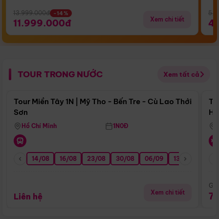
13.999.000đ
5.5
-14%
Xem chi tiết
11.999.000đ
4
TOUR TRONG NƯỚC
Xem tất cả
Điểm nổi bật
Tour Miền Tây 1N | Mỹ Tho - Bến Tre - Cù Lao Thới
To
Sơn
Hu
Hồ Chí Minh
1N0Đ
14/08
16/08
23/08
30/08
06/09
13/09
20/0
Giá
Xem chi tiết
7
Liên hệ