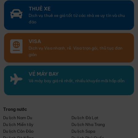
THUÊ XE
Dịch vụ thuê xe giá tốt từ các nhà xe uy tín và chu
đáo
VISA
Dịch vụ Visa nhanh, rẻ. Visa trọn gói, thủ tục đơn
giản
VÉ MÁY BAY
Vé máy bay giá rẻ nhất, nhiều khuyến mãi hấp dẫn
Trong nước
Du lịch Nam Du
Du lịch Đà Lạt
Du lịch Miền tây
Du lịch Nha Trang
Du lịch Côn Đảo
Du lịch Sapa