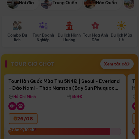
Nội địa
Trung Quốc
Hàn Quốc
N
Combo Du
Tour Doanh
Du lịch Hành
Tour Hoa Anh
Du lịch Mùa
D
lịch
Nghiệp
Hương
Đào
Hè
TOUR GIỜ CHÓT
Xem tất cả
Điểm nổi bật
Còn
17 ngày 04:37:25
Cò
Tour Hàn Quốc Mùa Thu 5N4Đ | Seoul - Everland
To
- Đảo Nami - Tháp Namsan (Bay Sun Phuquoc
Hò
Bay Sun Phuquoc Airways
Tặ
Airways)
Aq
Hồ Chí Minh
5N4Đ
26/08
‹
Còn 9/10 chỗ
Còn 9/10 chỗ
C
C