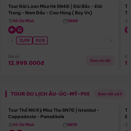
Tour Đài Loan Mùa Hè 5N4Đ | Đài Bắc - Đài
To
Trung - Nam Đầu - Cao Hùng ( Bay Vn)
Tr
Hồ Chí Minh
5N4Đ
12/09
01/10
Giá từ:
Giá
Xem chi tiết
12.999.000đ
1
TOUR DU LỊCH ÂU-ÚC-MỸ-PHI
Xem tất cả
Điểm nổi bật
Tour Thổ Nhĩ Kỳ Mùa Thu 8N7Đ | Istanbul -
To
Cappadocia - Pamukkale
Đế
Hồ Chí Minh
8N7Đ