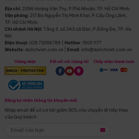
Địa chỉ
: 239A Hoàng Văn Thụ, P.Phú Nhuận, TP. Hồ Chí Minh.
Văn phòng
:
217 Bis Nguyễn Thị Minh Khai, P.Cầu Ông Lãnh,
TP. Hồ Chí Minh.
Chi nhánh Hà Nội
:
Tầng 3, số 243 xã Đàn, P.Đống Đa, TP. Hà
Nội
Điện thoại
:
028 73056789
|
Hotline
:
1900 1177
Website
:
dulichviet.com.vn
|
Email
:
info@dulichviet.com.vn
Chứng nhận
Kết nối với chúng tôi
Chấp nhận thanh toán
Đăng ký nhận thông tin khuyến mãi
Nhập email để có cơ hội giảm 50% cho chuyến đi tiếp theo
của Quý khách