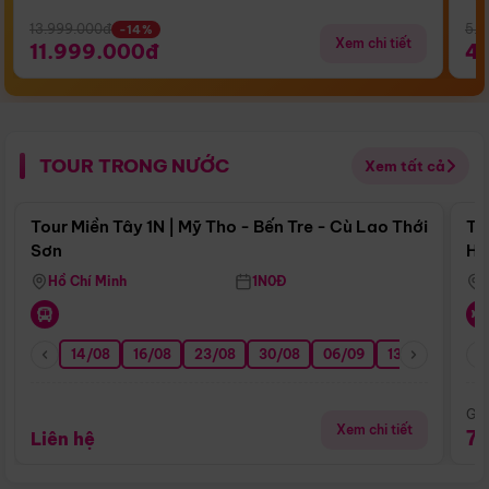
13.999.000đ
5.5
-14%
Xem chi tiết
11.999.000đ
4
TOUR TRONG NƯỚC
Xem tất cả
Điểm nổi bật
Tour Miền Tây 1N | Mỹ Tho - Bến Tre - Cù Lao Thới
To
Sơn
Hu
Hồ Chí Minh
1N0Đ
14/08
16/08
23/08
30/08
06/09
13/09
20/0
Giá
Xem chi tiết
7
Liên hệ