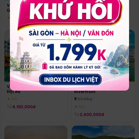
Quoc
Vinpearl Resort & Spa Phu
Phú Quốc
Quoc
★ 5.0
★ 5.0
Vinpearl Resort & Golf Nam
Melia Vinpearl Danang
Hội An
Riverfront
★ 5.0
Đà Nẵng
Từ
4,150,000đ
★ 5.0
Từ
2,400,000đ