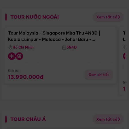
TOUR NƯỚC NGOÀI
Xem tất cả
Điểm nổi bật
Tour Malaysia - Singapore Mùa Thu 4N3Đ |
To
Kuala Lumpur - Malacca - Johor Baru -
Lử
Singapore
Hồ Chí Minh
5N4Đ
Giá từ:
Xem chi tiết
13.990.000đ
Giá
1
TOUR CHÂU Á
Xem tất cả
Điểm nổi bật