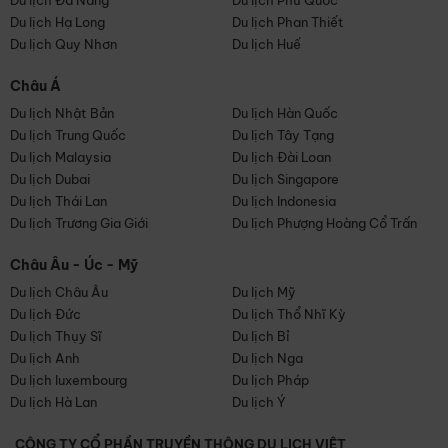
Du lịch Đà Nẵng
Du lịch Phú Quốc
Du lịch Hạ Long
Du lịch Phan Thiết
Du lịch Quy Nhơn
Du lịch Huế
Châu Á
Du lịch Nhật Bản
Du lịch Hàn Quốc
Du lịch Trung Quốc
Du lịch Tây Tạng
Du lịch Malaysia
Du lịch Đài Loan
Du lịch Dubai
Du lịch Singapore
Du lịch Thái Lan
Du lịch Indonesia
Du lịch Trương Gia Giới
Du lịch Phượng Hoàng Cổ Trấn
Châu Âu - Úc - Mỹ
Du lịch Châu Âu
Du lịch Mỹ
Du lịch Đức
Du lịch Thổ Nhĩ Kỳ
Du lịch Thụy Sĩ
Du lịch Bỉ
Du lịch Anh
Du lịch Nga
Du lịch luxembourg
Du lịch Pháp
Du lịch Hà Lan
Du lịch Ý
CÔNG TY CỔ PHẦN TRUYỀN THÔNG DU LỊCH VIỆT