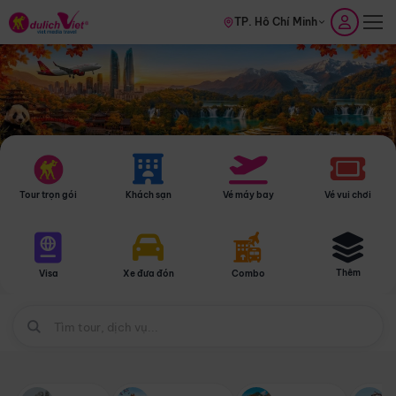
TP. Hồ Chí Minh
Tour trọn gói
Khách sạn
Vé máy bay
Vé vui chơi
Thêm
Visa
Xe đưa đón
Combo