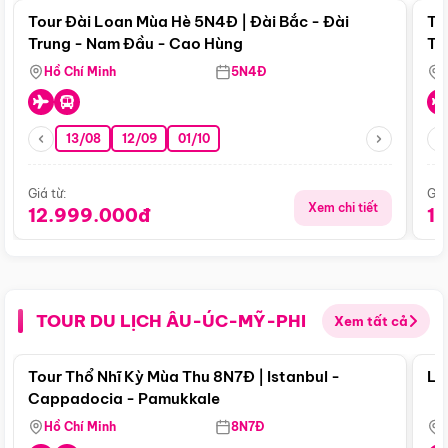
Tour Đài Loan Mùa Hè 5N4Đ | Đài Bắc - Đài
To
Trung - Nam Đầu - Cao Hùng
Tr
Hồ Chí Minh
5N4Đ
13/08
12/09
01/10
Giá từ:
Giá
Xem chi tiết
12.999.000đ
1
TOUR DU LỊCH ÂU-ÚC-MỸ-PHI
Xem tất cả
Điểm nổi bật
Tour Thổ Nhĩ Kỳ Mùa Thu 8N7Đ | Istanbul -
Lo
Cappadocia - Pamukkale
Hồ Chí Minh
8N7Đ