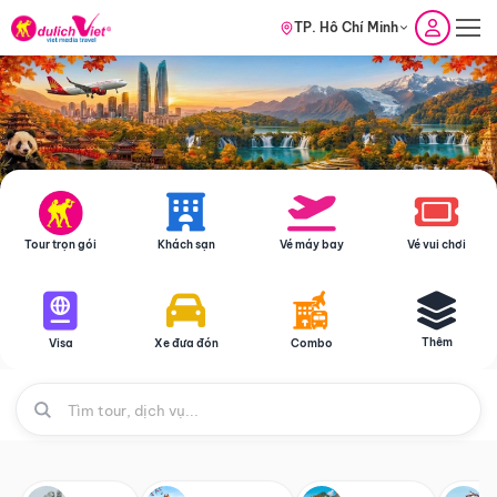
TP. Hồ Chí Minh
Tour trọn gói
Khách sạn
Vé máy bay
Vé vui chơi
Thêm
Visa
Xe đưa đón
Combo