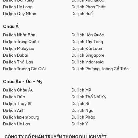
Du lịch Đà Nẵng
Du lịch Phú Quốc
Du lịch Hạ Long
Du lịch Phan Thiết
Du lịch Quy Nhơn
Du lịch Huế
Châu Á
Du lịch Nhật Bản
Du lịch Hàn Quốc
Du lịch Trung Quốc
Du lịch Tây Tạng
Du lịch Malaysia
Du lịch Đài Loan
Du lịch Dubai
Du lịch Singapore
Du lịch Thái Lan
Du lịch Indonesia
Du lịch Trương Gia Giới
Du lịch Phượng Hoàng Cổ Trấn
Châu Âu - Úc - Mỹ
Du lịch Châu Âu
Du lịch Mỹ
Du lịch Đức
Du lịch Thổ Nhĩ Kỳ
Du lịch Thụy Sĩ
Du lịch Bỉ
Du lịch Anh
Du lịch Nga
Du lịch luxembourg
Du lịch Pháp
Du lịch Hà Lan
Du lịch Ý
CÔNG TY CỔ PHẦN TRUYỀN THÔNG DU LỊCH VIỆT