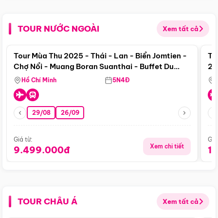
TOUR NƯỚC NGOÀI
Xem tất cả
Điểm nổi bật
Tour Mùa Thu 2025 - Thái - Lan - Biển Jomtien -
To
Chợ Nổi - Muang Boran Suanthai - Buffet Du
20
Thuyền Sông Chaophraya
Hồ Chí Minh
5N4Đ
29/08
26/09
Giá từ:
Giá
Xem chi tiết
9.499.000đ
1
TOUR CHÂU Á
Xem tất cả
Điểm nổi bật