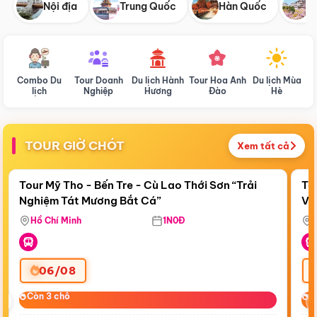
Nội địa
Trung Quốc
Hàn Quốc
N
Combo Du
Tour Doanh
Du lịch Hành
Tour Hoa Anh
Du lịch Mùa
D
lịch
Nghiệp
Hương
Đào
Hè
TOUR GIỜ CHÓT
Xem tất cả
Điểm nổi bật
Còn
23:56:26
Cò
Tour Mỹ Tho - Bến Tre - Cù Lao Thới Sơn “Trải
To
Nghiệm Tát Mương Bắt Cá”
Vi
Hồ Chí Minh
1N0Đ
06/08
‹
Còn 3 chỗ
Còn 3 chỗ
C
C