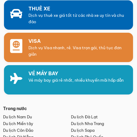
THUÊ XE
Dịch vụ thuê xe giá tốt từ các nhà xe uy tín và chu
đáo
VISA
Dịch vụ Visa nhanh, rẻ. Visa trọn gói, thủ tục đơn
giản
VÉ MÁY BAY
Vé máy bay giá rẻ nhất, nhiều khuyến mãi hấp dẫn
Trong nước
Du lịch Nam Du
Du lịch Đà Lạt
Du lịch Miền tây
Du lịch Nha Trang
Du lịch Côn Đảo
Du lịch Sapa