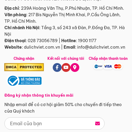
Địa chỉ
: 239A Hoàng Văn Thụ, P.Phú Nhuận, TP. Hồ Chí Minh.
Văn phòng
:
217 Bis Nguyễn Thị Minh Khai, P.Cầu Ông Lãnh,
TP. Hồ Chí Minh.
Chi nhánh Hà Nội
:
Tầng 3, số 243 xã Đàn, P.Đống Đa, TP. Hà
Nội
Điện thoại
:
028 73056789
|
Hotline
:
1900 1177
Website
:
dulichviet.com.vn
|
Email
:
info@dulichviet.com.vn
Chứng nhận
Kết nối với chúng tôi
Chấp nhận thanh toán
Đăng ký nhận thông tin khuyến mãi
Nhập email để có cơ hội giảm 50% cho chuyến đi tiếp theo
của Quý khách