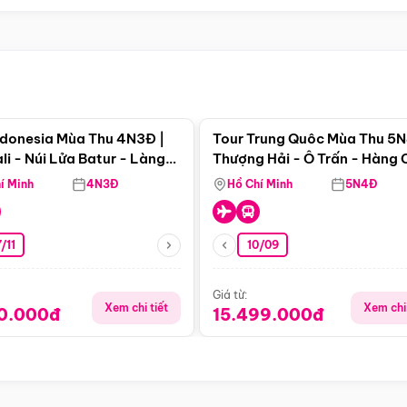
Điểm nổi bật
Điểm nổi
ndonesia Mùa Thu 4N3Đ |
Tour Trung Quôc Mùa Thu 5N
li - Núi Lửa Batur - Làng
Thượng Hải - Ô Trấn - Hàng
puran
(Tour Không Shopping)
í Minh
4N3Đ
Hồ Chí Minh
5N4Đ
/11
10/09
Giá từ:
Xem chi tiết
Xem chi 
90.000đ
15.499.000đ