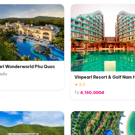
arl Wonderworld Phu Quoc
Quốc
Vinpearl Resort & Golf Nam 
★ 5.0
Từ
4,150,000đ