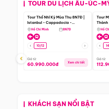
TOUR DU LỊCH ÂU-ÚC-M
Điểm nổi bật
Tour Thổ Nhĩ Kỳ Mùa Thu 8N7Đ |
Tour M
Istanbul - Cappadocia -
Thành 
Pamukkale
Thiên 
Hồ Chí Minh
8N7Đ
Hồ Ch
10/12
1
‹
Giá từ:
Giá từ:
Xem chi tiết
60.990.000đ
112.
KHÁCH SẠN NỔI BẬT