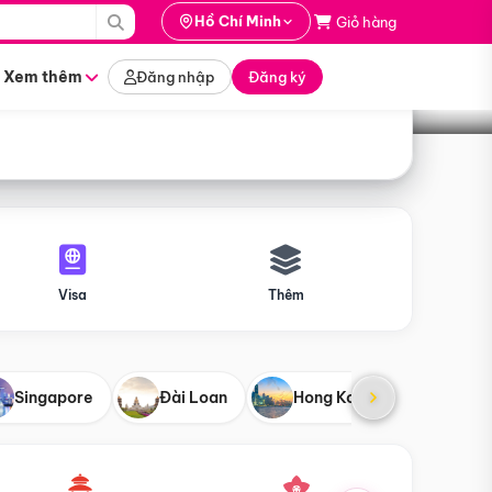
i hành
Hồ Chí Minh
Giỏ hàng
Tìm tour
tháng nào
Xem thêm
Đăng nhập
Đăng ký
Visa
Thêm
Singapore
Đài Loan
Hong Kong
Mỹ