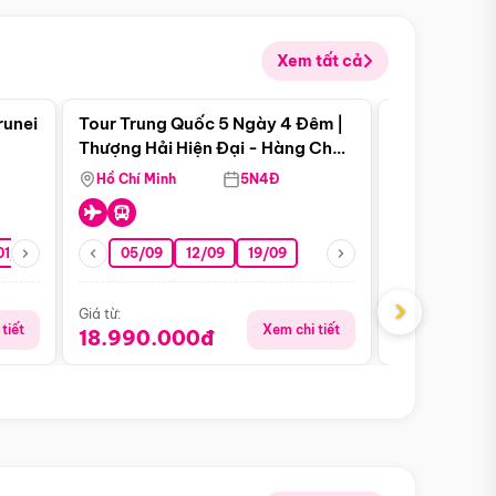
Xem tất cả
 bật
Điểm nổi bật
runei
Tour Trung Quốc 5 Ngày 4 Đêm |
Tour Trung 
Tour Hè
Thượng Hải Hiện Đại - Hàng Châu
Ân Thi - Trư
Nên Thơ - Ô Trấn Cổ Kính
Hồ Chí Minh
5N4Đ
Hồ Chí Minh
01/10
15/10
29/10
05/09
12/09
19/09
16/08
›
Giá từ:
Giá từ:
tiết
Xem chi tiết
18.990.000đ
16.990.0