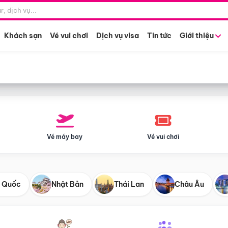
Điểm khởi hành
Tháng khở
Hồ Chí Minh
Bất kỳ 
Khách sạn
Vé vui chơi
Dịch vụ visa
Tin tức
Giới thiệu
Vé máy bay
Vé vui chơi
 Quốc
Nhật Bản
Thái Lan
Châu Âu