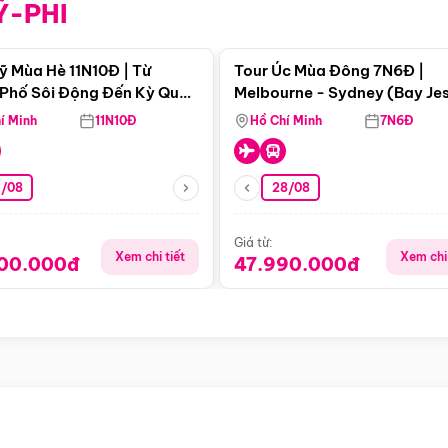
Ỹ-PHI
Điểm nổi bật
Điểm nổi
ỹ Mùa Hè 11N10Đ | Từ
Tour Úc Mùa Đông 7N6Đ |
Phố Sôi Động Đến Kỳ Quan
Melbourne - Sydney (Bay Je
Nhiên Mỹ
Airways)
í Minh
11N10Đ
Hồ Chí Minh
7N6Đ
4/08
28/08
Giá từ:
Xem chi tiết
Xem chi 
900.000đ
47.990.000đ