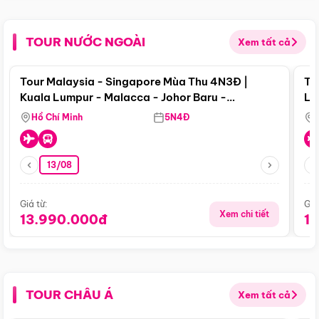
TOUR NƯỚC NGOÀI
Xem tất cả
Điểm nổi bật
Tour Malaysia - Singapore Mùa Thu 4N3Đ |
To
Kuala Lumpur - Malacca - Johor Baru -
Lử
Singapore
Hồ Chí Minh
5N4Đ
13/08
Giá từ:
Giá
Xem chi tiết
13.990.000đ
1
TOUR CHÂU Á
Xem tất cả
Điểm nổi bật