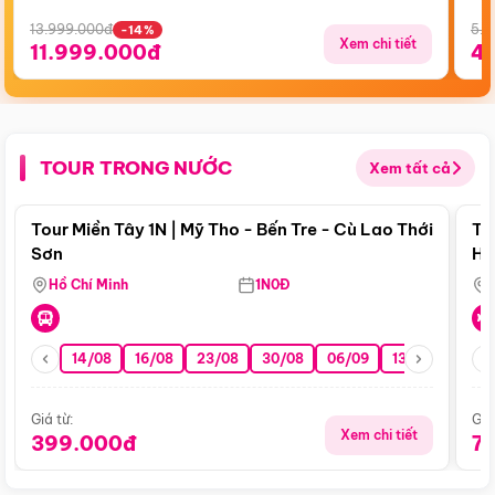
13.999.000đ
5.5
-14%
Xem chi tiết
11.999.000đ
4
TOUR TRONG NƯỚC
Xem tất cả
Điểm nổi bật
Tour Miền Tây 1N | Mỹ Tho - Bến Tre - Cù Lao Thới
To
Sơn
Hu
Hồ Chí Minh
1N0Đ
14/08
16/08
23/08
30/08
06/09
13/09
20/0
Giá từ:
Giá
Xem chi tiết
399.000đ
7