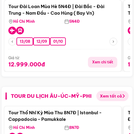
Tour Đài Loan Mùa Hè 5N4Đ | Đài Bắc - Đài
To
Trung - Nam Đầu - Cao Hùng ( Bay Vn)
Tr
Hồ Chí Minh
5N4Đ
13/08
12/09
01/10
Giá từ:
Giá
Xem chi tiết
12.999.000đ
1
TOUR DU LỊCH ÂU-ÚC-MỸ-PHI
Xem tất cả
Điểm nổi bật
Tour Thổ Nhĩ Kỳ Mùa Thu 8N7Đ | Istanbul -
To
Cappadocia - Pamukkale
Đế
Hồ Chí Minh
8N7Đ