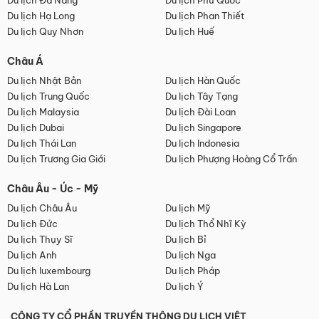
Du lịch Đà Nẵng
Du lịch Phú Quốc
Du lịch Hạ Long
Du lịch Phan Thiết
Du lịch Quy Nhơn
Du lịch Huế
Châu Á
Du lịch Nhật Bản
Du lịch Hàn Quốc
Du lịch Trung Quốc
Du lịch Tây Tạng
Du lịch Malaysia
Du lịch Đài Loan
Du lịch Dubai
Du lịch Singapore
Du lịch Thái Lan
Du lịch Indonesia
Du lịch Trương Gia Giới
Du lịch Phượng Hoàng Cổ Trấn
Châu Âu - Úc - Mỹ
Du lịch Châu Âu
Du lịch Mỹ
Du lịch Đức
Du lịch Thổ Nhĩ Kỳ
Du lịch Thụy Sĩ
Du lịch Bỉ
Du lịch Anh
Du lịch Nga
Du lịch luxembourg
Du lịch Pháp
Du lịch Hà Lan
Du lịch Ý
CÔNG TY CỔ PHẦN TRUYỀN THÔNG DU LỊCH VIỆT