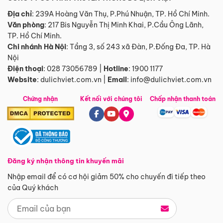
Địa chỉ
: 239A Hoàng Văn Thụ, P.Phú Nhuận, TP. Hồ Chí Minh.
Văn phòng
:
217 Bis Nguyễn Thị Minh Khai, P.Cầu Ông Lãnh,
TP. Hồ Chí Minh.
Chi nhánh Hà Nội
:
Tầng 3, số 243 xã Đàn, P.Đống Đa, TP. Hà
Nội
Điện thoại
:
028 73056789
|
Hotline
:
1900 1177
Website
:
dulichviet.com.vn
|
Email
:
info@dulichviet.com.vn
Chứng nhận
Kết nối với chúng tôi
Chấp nhận thanh toán
Đăng ký nhận thông tin khuyến mãi
Nhập email để có cơ hội giảm 50% cho chuyến đi tiếp theo
của Quý khách