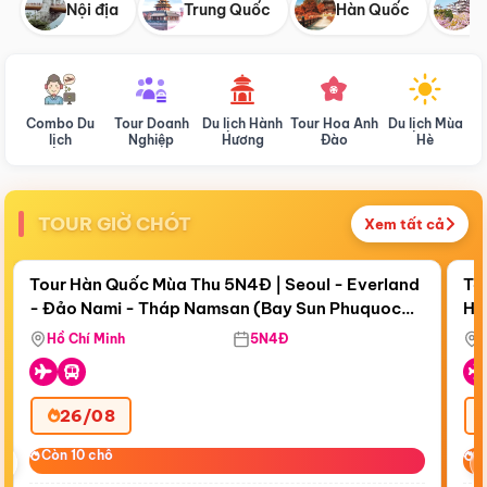
Nội địa
Trung Quốc
Hàn Quốc
N
Combo Du
Tour Doanh
Du lịch Hành
Tour Hoa Anh
Du lịch Mùa
D
lịch
Nghiệp
Hương
Đào
Hè
TOUR GIỜ CHÓT
Xem tất cả
Điểm nổi bật
Còn
18 ngày 03:41:56
Cò
Tour Hàn Quốc Mùa Thu 5N4Đ | Seoul - Everland
To
- Đảo Nami - Tháp Namsan (Bay Sun Phuquoc
Hò
Bay Sun Phuquoc Airways
Tặ
Airways)
Aq
Hồ Chí Minh
5N4Đ
26/08
‹
Còn 10 chỗ
Còn 10 chỗ
C
C