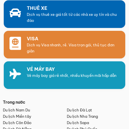
THUÊ XE
Dịch vụ thuê xe giá tốt từ các nhà xe uy tín và chu
đáo
VISA
Dịch vụ Visa nhanh, rẻ. Visa trọn gói, thủ tục đơn
giản
VÉ MÁY BAY
Vé máy bay giá rẻ nhất, nhiều khuyến mãi hấp dẫn
Trong nước
Du lịch Nam Du
Du lịch Đà Lạt
Du lịch Miền tây
Du lịch Nha Trang
Du lịch Côn Đảo
Du lịch Sapa