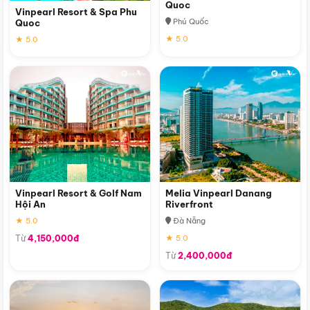
Quoc
Vinpearl Resort & Spa Phu
Phú Quốc
Quoc
★ 5.0
★ 5.0
Vinpearl Resort & Golf Nam
Melia Vinpearl Danang
Hội An
Riverfront
★ 5.0
Đà Nẵng
Từ
4,150,000đ
★ 5.0
Từ
2,400,000đ