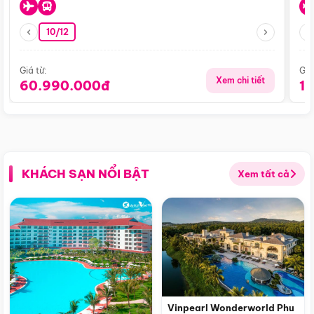
10/12
Giá từ:
Giá
Xem chi tiết
60.990.000đ
1
KHÁCH SẠN NỔI BẬT
Xem tất cả
Vinpearl Wonderworld Phu