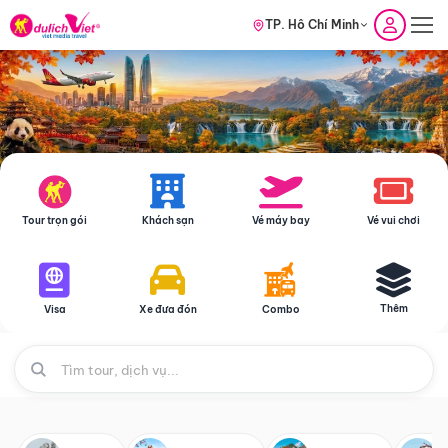
TP. Hồ Chí Minh
Tour trọn gói
Khách sạn
Vé máy bay
Vé vui chơi
Thêm
Visa
Xe đưa đón
Combo