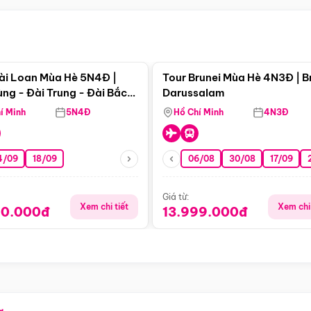
Điểm nổi bật
Điểm nổi
ài Loan Mùa Hè 5N4Đ |
Tour Brunei Mùa Hè 4N3Đ | B
ng - Đài Trung - Đài Bắc
Darussalam
j)
í Minh
5N4Đ
Hồ Chí Minh
4N3Đ
4/09
18/09
06/08
30/08
17/09
Giá từ:
Xem chi tiết
Xem chi 
90.000đ
13.999.000đ