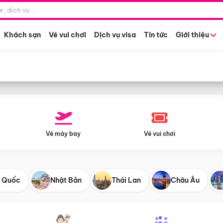
Điểm khởi hành
Tháng khở
Hồ Chí Minh
Bất kỳ 
Khách sạn
Vé vui chơi
Dịch vụ visa
Tin tức
Giới thiệu
Vé máy bay
Vé vui chơi
 Quốc
Nhật Bản
Thái Lan
Châu Âu