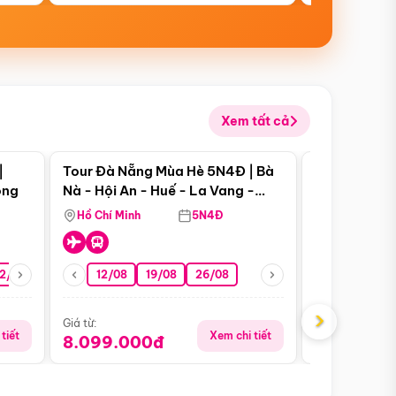
Xem tất cả
 bật
Điểm nổi bật
|
Tour Đà Nẵng Mùa Hè 5N4Đ | Bà
Tour Đà Nẵn
ong
Nà - Hội An - Huế - La Vang -
Nà - Hội An
Động Thiên Đường
Nha
Hồ Chí Minh
5N4Đ
Hồ Chí Minh
2/08
26/08
05/09
12/08
19/08
09/09
26/08
12/09
13/08
›
Giá từ:
Giá từ:
tiết
Xem chi tiết
8.099.000đ
6.899.00