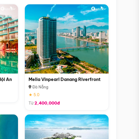
Hội An
Melia Vinpearl Danang Riverfront
Đà Nẵng
★ 5.0
Từ
2,400,000đ