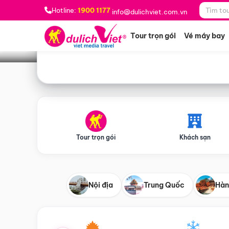
Bạn muốn đi đâu?
*
Hotline:
1900 1177
info@dulichviet.com.vn
Tour trọn gói
Vé máy bay
Tour trọn gói
Khách sạn
Nội địa
Trung Quốc
Hàn