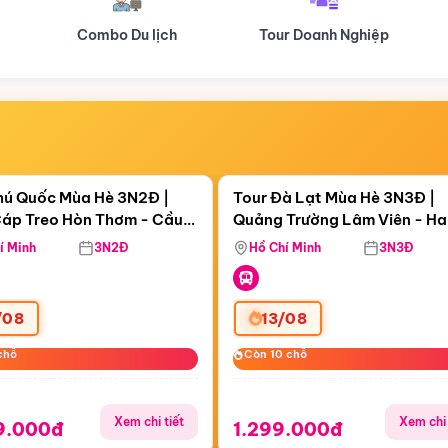
Tour Doanh Nghiệp
Du lịch Hành Hương
Điểm nổi bật
Điểm nổi
ngày 09:03:21
Còn
06 ngày 09:03:21
hú Quốc Mùa Hè 3N2Đ |
Tour Đà Lạt Mùa Hè 3N3Đ |
áp Treo Hòn Thơm - Cầu
Quảng Trường Lâm Viên - H
áp Treo Hòn Thơm
Công Viên Nước Aquatopia
Hill - Puppy Farm
í Minh
3N2Đ
Hồ Chí Minh
3N3Đ
/08
13/08
chỗ
chỗ
Còn 10 chỗ
Còn 10 chỗ
Xem chi tiết
Xem chi 
9.000đ
1.299.000đ