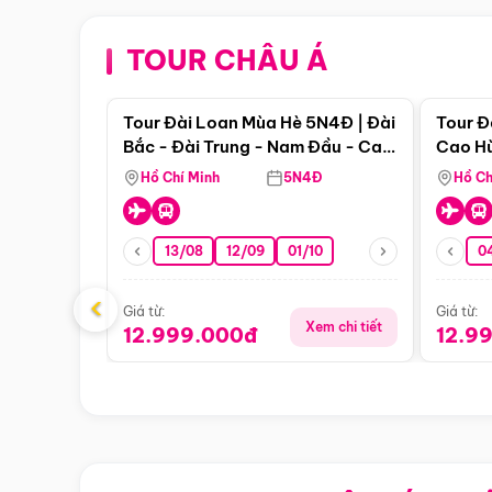
TOUR CHÂU Á
Điểm nổi bật
Tour Đài Loan Mùa Hè 5N4Đ | Đài
Tour Đ
Bắc - Đài Trung - Nam Đầu - Cao
Cao Hù
Hùng ( Bay Vn)
(Bay V
Hồ Chí Minh
5N4Đ
Hồ Ch
13/08
12/09
01/10
0
‹
Giá từ:
Giá từ:
Xem chi tiết
12.999.000đ
12.9