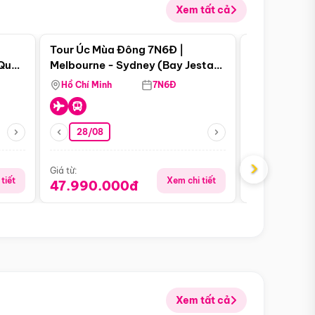
Xem tất cả
 bật
Điểm nổi bật
Tour Úc Mùa Đông 7N6Đ |
Tour Nam Ph
 Quan
Melbourne - Sydney (Bay Jestar
Cape Town -
Airways)
Bàn - Johan
Hồ Chí Minh
7N6Đ
Hồ Chí Minh
Safari - Lo
28/08
28/08
›
Giá từ:
Giá từ:
tiết
Xem chi tiết
47.990.000đ
88.900.0
Xem tất cả