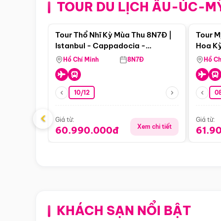
TOUR DU LỊCH ÂU-ÚC-M
Điểm nổi bật
Tour Thổ Nhĩ Kỳ Mùa Thu 8N7Đ |
Tour M
Istanbul - Cappadocia -
Hoa Kỳ
Pamukkale
Hồ Chí Minh
8N7Đ
Hồ Ch
10/12
0
‹
Giá từ:
Giá từ:
Xem chi tiết
60.990.000đ
61.9
KHÁCH SẠN NỔI BẬT