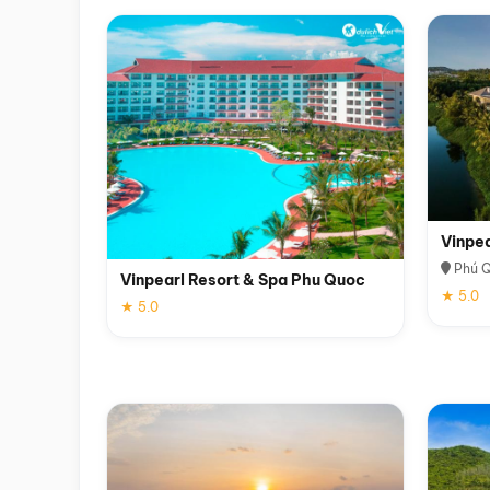
Vinpe
Phú 
Vinpearl Resort & Spa Phu Quoc
★ 5.0
★ 5.0