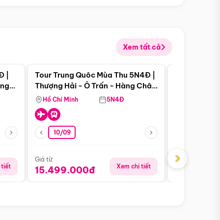
Xem tất cả
 bật
Điểm nổi bật
Đ |
Tour Trung Quôc Mùa Thu 5N4Đ |
Tour Trung
àng
Thượng Hải - Ô Trấn - Hàng Châu
| Thành Đô 
(Tour Không Shopping)
Viên Gấu Tr
Hồ Chí Minh
5N4Đ
Hồ Chí Minh
10/09
06/08
›
Giá từ:
Giá từ:
tiết
Xem chi tiết
15.499.000đ
18.990.0