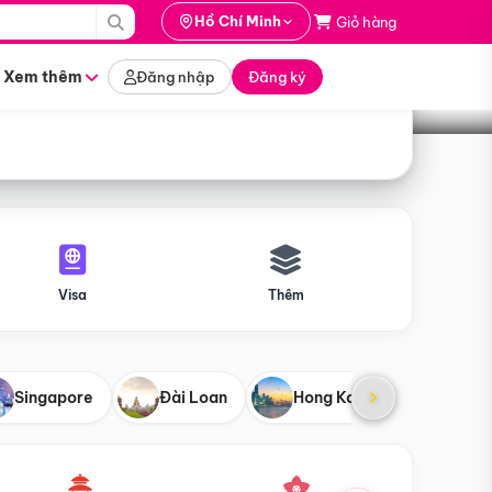
i hành
Hồ Chí Minh
Giỏ hàng
Tìm tour
tháng nào
Xem thêm
Đăng nhập
Đăng ký
Visa
Thêm
Singapore
Đài Loan
Hong Kong
Mỹ