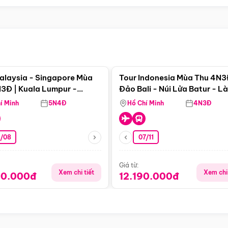
Điểm nổi bật
Điểm nổi
alaysia - Singapore Mùa
Tour Indonesia Mùa Thu 4N3
3Đ | Kuala Lumpur -
Đảo Bali - Núi Lửa Batur - L
a - Johor Baru -
Penglipuran
í Minh
5N4Đ
Hồ Chí Minh
4N3Đ
pore
3/08
07/11
Giá từ:
Xem chi tiết
Xem chi 
90.000đ
12.190.000đ