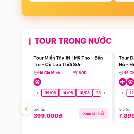
TOUR TRONG NƯỚC
Điểm nổi bật
Tour Miền Tây 1N | Mỹ Tho - Bến
Tour Đ
Tre - Cù Lao Thới Sơn
Nà - H
Nha
Hồ Chí Minh
1N0Đ
Hồ Ch
09/08
14/08
16/08
23/08
30/08
12
0
‹
Giá từ:
Giá từ:
Xem chi tiết
399.000đ
7.89