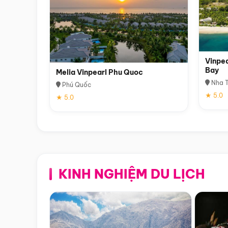
Vinpea
Bay
Melia Vinpearl Phu Quoc
Nha T
Phú Quốc
★ 5.0
★ 5.0
KINH NGHIỆM DU LỊCH