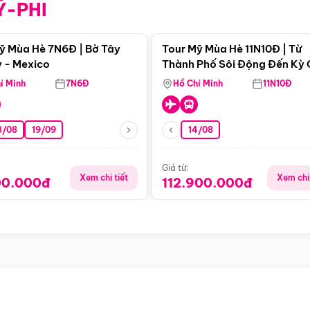
Ỹ-PHI
Điểm nổi bật
Điểm nổi
ỹ Mùa Hè 7N6Đ | Bờ Tây
Tour Mỹ Mùa Hè 11N10Đ | Từ
 - Mexico
Thành Phố Sôi Động Đến Kỳ
Thiên Nhiên Mỹ
í Minh
7N6Đ
Hồ Chí Minh
11N10Đ
8/08
19/09
14/08
Giá từ:
Xem chi tiết
Xem chi 
00.000đ
112.900.000đ