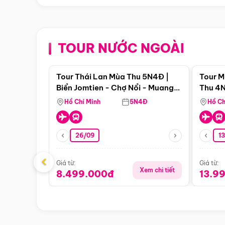
TOUR NƯỚC NGOÀI
Điểm nổi bật
Tour Thái Lan Mùa Thu 5N4Đ |
Tour M
Biển Jomtien - Chợ Nổi - Muang
Thu 4N
Boran - Suanthai
Malacc
Hồ Chí Minh
5N4Đ
Hồ Ch
Singa
26/09
1
‹
Giá từ:
Giá từ:
Xem chi tiết
8.499.000đ
13.9