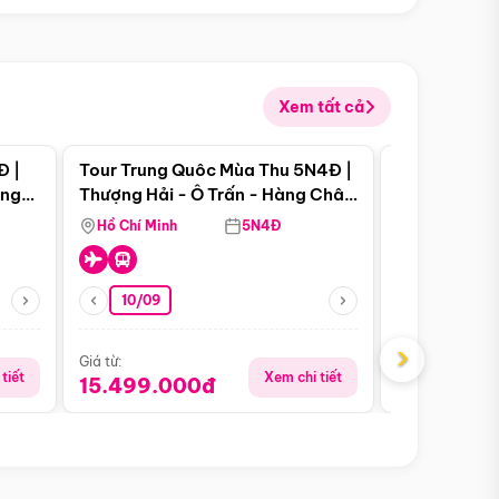
Xem tất cả
 bật
Điểm nổi bật
Đ |
Tour Trung Quôc Mùa Thu 5N4Đ |
Tour Trung
àng
Thượng Hải - Ô Trấn - Hàng Châu
| Thành Đô 
(Tour Không Shopping)
Viên Gấu Tr
Hồ Chí Minh
5N4Đ
Hồ Chí Minh
10/09
23/08
›
Giá từ:
Giá từ:
tiết
Xem chi tiết
15.499.000đ
18.990.0