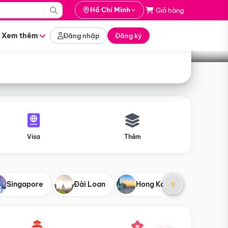
i hành
Hồ Chí Minh
Giỏ hàng
Tìm tour
tháng nào
Xem thêm
Đăng nhập
Đăng ký
Visa
Thêm
Singapore
Đài Loan
Hong Kong
Mỹ