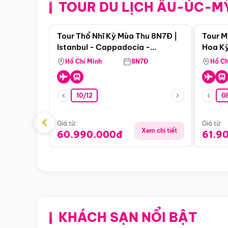
TOUR DU LỊCH ÂU-ÚC-M
Điểm nổi bật
Tour Thổ Nhĩ Kỳ Mùa Thu 8N7Đ |
Tour M
Istanbul - Cappadocia -
Hoa Kỳ
Pamukkale
Hồ Chí Minh
8N7Đ
Hồ Ch
10/12
0
‹
Giá từ:
Giá từ:
Xem chi tiết
60.990.000đ
61.9
KHÁCH SẠN NỔI BẬT