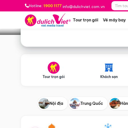
Bạn muốn đi đâu?
*
Hotline:
1900 1177
info@dulichviet.com.vn
Tour trọn gói
Vé máy bay
Tour trọn gói
Khách sạn
Nội địa
Trung Quốc
Hàn