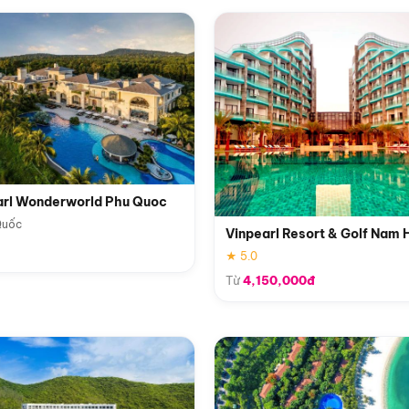
arl Wonderworld Phu Quoc
Quốc
Vinpearl Resort & Golf Nam 
★ 5.0
Từ
4,150,000đ