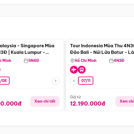
Điểm nổi bật
Điểm nổi
alaysia - Singapore Mùa
Tour Indonesia Mùa Thu 4N3
3Đ | Kuala Lumpur -
Đảo Bali - Núi Lửa Batur - L
a - Johor Baru -
Penglipuran
í Minh
5N4Đ
Hồ Chí Minh
4N3Đ
pore
3/08
07/11
Giá từ:
Xem chi tiết
Xem chi 
90.000đ
12.190.000đ