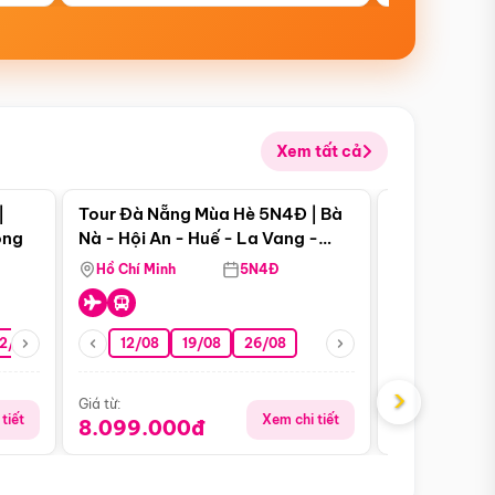
Xem tất cả
 bật
Điểm nổi bật
|
Tour Đà Nẵng Mùa Hè 5N4Đ | Bà
Tour Đà Nẵn
ong
Nà - Hội An - Huế - La Vang -
Nà - Hội An
Động Thiên Đường
Nha
Hồ Chí Minh
5N4Đ
Hồ Chí Minh
2/08
26/08
05/09
12/08
19/08
09/09
26/08
12/09
13/08
›
Giá từ:
Giá từ:
tiết
Xem chi tiết
8.099.000đ
6.899.00