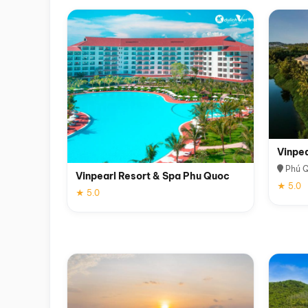
Vinpe
Phú 
Vinpearl Resort & Spa Phu Quoc
★ 5.0
★ 5.0