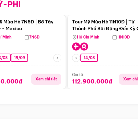
Ỹ-PHI
Điểm nổi bật
Điểm nổi
ỹ Mùa Hè 7N6Đ | Bờ Tây
Tour Mỹ Mùa Hè 11N10Đ | Từ
 - Mexico
Thành Phố Sôi Động Đến Kỳ
Thiên Nhiên Mỹ
í Minh
7N6Đ
Hồ Chí Minh
11N10Đ
8/08
19/09
14/08
Giá từ:
Xem chi tiết
Xem chi 
00.000đ
112.900.000đ