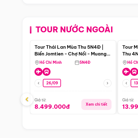
TOUR NƯỚC NGOÀI
Điểm nổi bật
Tour Thái Lan Mùa Thu 5N4Đ |
Tour M
Biển Jomtien - Chợ Nổi - Muang
Thu 4N
Boran - Suanthai
Malacc
Hồ Chí Minh
5N4Đ
Hồ Ch
Singa
26/09
1
‹
Giá từ:
Giá từ:
Xem chi tiết
8.499.000đ
13.9