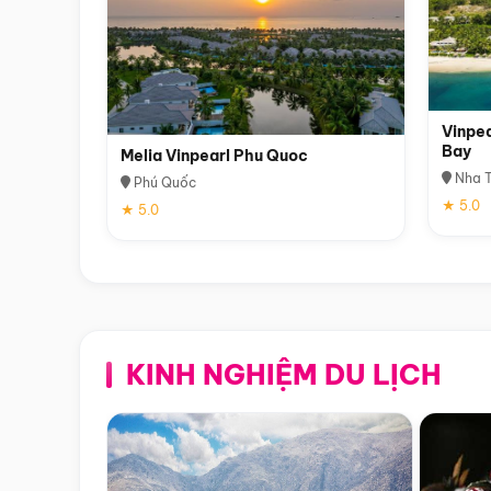
Vinpea
Bay
Melia Vinpearl Phu Quoc
Nha T
Phú Quốc
★ 5.0
★ 5.0
KINH NGHIỆM DU LỊCH