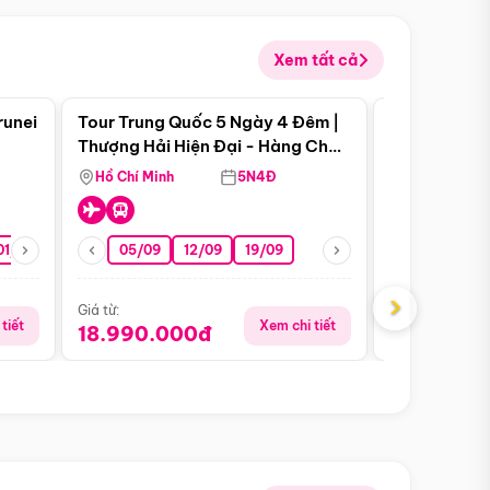
Xem tất cả
 bật
Điểm nổi bật
runei
Tour Trung Quốc 5 Ngày 4 Đêm |
Tour Trung 
Tour Hè
Thượng Hải Hiện Đại - Hàng Châu
Ân Thi - Trư
Nên Thơ - Ô Trấn Cổ Kính
Hồ Chí Minh
5N4Đ
Hồ Chí Minh
01/10
15/10
29/10
05/09
12/09
19/09
07/08
›
Giá từ:
Giá từ:
tiết
Xem chi tiết
18.990.000đ
16.990.0