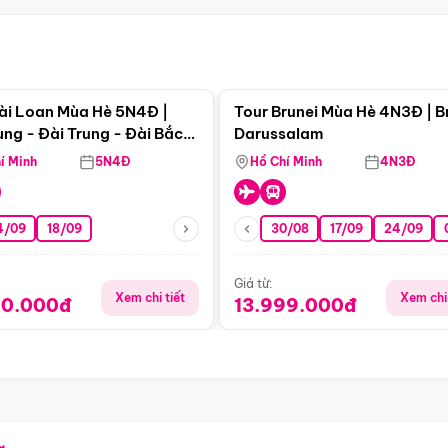
Điểm nổi bật
Điểm nổi
ài Loan Mùa Hè 5N4Đ |
Tour Brunei Mùa Hè 4N3Đ | B
ng - Đài Trung - Đài Bắc
Darussalam
j)
í Minh
5N4Đ
Hồ Chí Minh
4N3Đ
4/09
18/09
30/08
17/09
24/09
Giá từ:
Xem chi tiết
Xem chi 
90.000đ
13.999.000đ