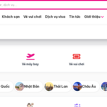
Điểm khởi hành
Tháng khở
Hồ Chí Minh
Bất kỳ 
Khách sạn
Vé vui chơi
Dịch vụ visa
Tin tức
Giới thiệu
Vé máy bay
Vé vui chơi
 Quốc
Nhật Bản
Thái Lan
Châu Âu