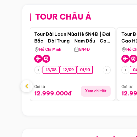
TOUR CHÂU Á
Điểm nổi bật
Tour Đài Loan Mùa Hè 5N4Đ | Đài
Tour Đ
Bắc - Đài Trung - Nam Đầu - Cao
Cao Hù
Hùng ( Bay Vn)
(Bay V
Hồ Chí Minh
5N4Đ
Hồ Ch
13/08
12/09
01/10
0
‹
Giá từ:
Giá từ:
Xem chi tiết
12.999.000đ
12.9