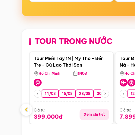
TOUR TRONG NƯỚC
Điểm nổi bật
Tour Miền Tây 1N | Mỹ Tho - Bến
Tour Đ
Tre - Cù Lao Thới Sơn
Nà - H
Nha
Hồ Chí Minh
1N0Đ
Hồ Ch
14/08
16/08
23/08
30/08
06/09
12
1
‹
Giá từ:
Giá từ:
Xem chi tiết
399.000đ
7.89