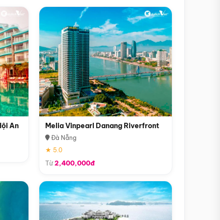
Hội An
Melia Vinpearl Danang Riverfront
Đà Nẵng
★ 5.0
Từ
2,400,000đ