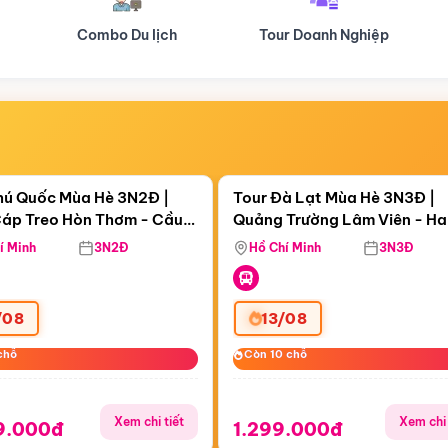
Tour Doanh Nghiệp
Du lịch Hành Hương
Điểm nổi bật
Điểm nổi
ngày 04:42:58
Còn
06 ngày 04:42:58
hú Quốc Mùa Hè 3N2Đ |
Tour Đà Lạt Mùa Hè 3N3Đ |
áp Treo Hòn Thơm - Cầu
Quảng Trường Lâm Viên - H
áp Treo Hòn Thơm
Công Viên Nước Aquatopia
Hill - Puppy Farm
í Minh
3N2Đ
Hồ Chí Minh
3N3Đ
/08
13/08
chỗ
chỗ
Còn 10 chỗ
Còn 10 chỗ
Xem chi tiết
Xem chi 
9.000đ
1.299.000đ