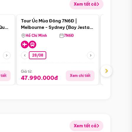
Xem tất cả
 bật
Điểm nổi bật
Tour Úc Mùa Đông 7N6Đ |
Tour Nam Ph
 Quan
Melbourne - Sydney (Bay Jestar
Cape Town -
Airways)
Bàn - Johan
Hồ Chí Minh
7N6Đ
Hồ Chí Minh
Safari - Lo
28/08
28/08
›
Giá từ:
Giá từ:
tiết
Xem chi tiết
47.990.000đ
88.900.0
Xem tất cả