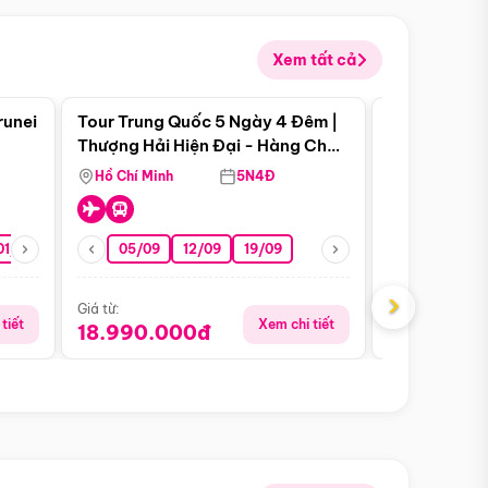
Xem tất cả
 bật
Điểm nổi bật
runei
Tour Trung Quốc 5 Ngày 4 Đêm |
Tour Trung 
Tour Hè
Thượng Hải Hiện Đại - Hàng Châu
Ân Thi - Trư
Nên Thơ - Ô Trấn Cổ Kính
Hồ Chí Minh
5N4Đ
Hồ Chí Minh
01/10
15/10
29/10
05/09
12/09
19/09
16/08
›
Giá từ:
Giá từ:
tiết
Xem chi tiết
18.990.000đ
16.990.0