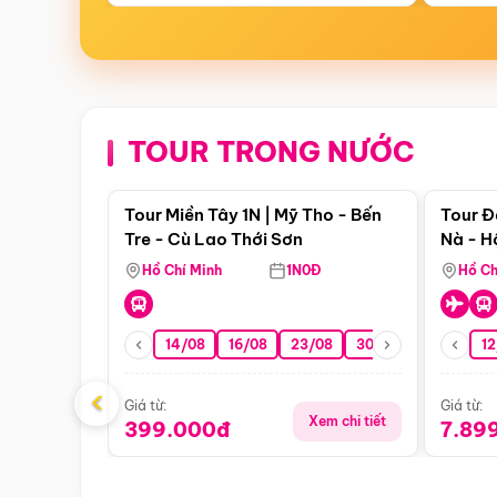
TOUR TRONG NƯỚC
Điểm nổi bật
Tour Miền Tây 1N | Mỹ Tho - Bến
Tour Đ
Tre - Cù Lao Thới Sơn
Nà - H
Nha
Hồ Chí Minh
1N0Đ
Hồ Ch
14/08
16/08
23/08
30/08
06/09
12
1
‹
Giá từ:
Giá từ:
Xem chi tiết
399.000đ
7.89