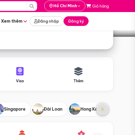
i hành
Hồ Chí Minh
Giỏ hàng
Tìm tour
tháng nào
Xem thêm
Đăng nhập
Đăng ký
Visa
Thêm
Singapore
Đài Loan
Hong Kong
Mỹ