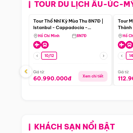
TOUR DU LỊCH ÂU-ÚC-M
Điểm nổi bật
Tour Thổ Nhĩ Kỳ Mùa Thu 8N7Đ |
Tour M
Istanbul - Cappadocia -
Thành 
Pamukkale
Thiên 
Hồ Chí Minh
8N7Đ
Hồ Ch
10/12
1
‹
Giá từ:
Giá từ:
Xem chi tiết
60.990.000đ
112.
KHÁCH SẠN NỔI BẬT