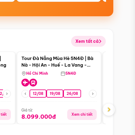
Xem tất cả
 bật
Điểm nổi bật
|
Tour Đà Nẵng Mùa Hè 5N4Đ | Bà
Tour Đà Nẵn
ong
Nà - Hội An - Huế - La Vang -
Nà - Hội An
Động Thiên Đường
Nha
Hồ Chí Minh
5N4Đ
Hồ Chí Minh
2/08
26/08
05/09
12/08
19/08
09/09
26/08
12/09
13/08
›
Giá từ:
Giá từ:
tiết
Xem chi tiết
8.099.000đ
6.899.00