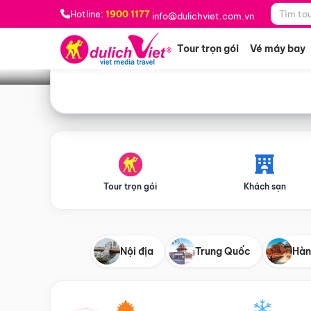
Bạn muốn đi đâu?
*
Hotline:
1900 1177
info@dulichviet.com.vn
Tour trọn gói
Vé máy bay
Tour trọn gói
Khách sạn
Nội địa
Trung Quốc
Hàn