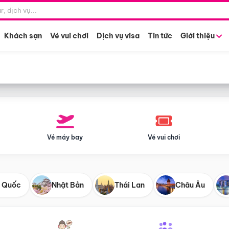
Điểm khởi hành
Tháng khở
Hồ Chí Minh
Bất kỳ 
Khách sạn
Vé vui chơi
Dịch vụ visa
Tin tức
Giới thiệu
Vé máy bay
Vé vui chơi
 Quốc
Nhật Bản
Thái Lan
Châu Âu