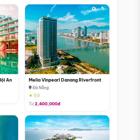
Hội An
Melia Vinpearl Danang Riverfront
Đà Nẵng
★ 5.0
Từ
2,400,000đ