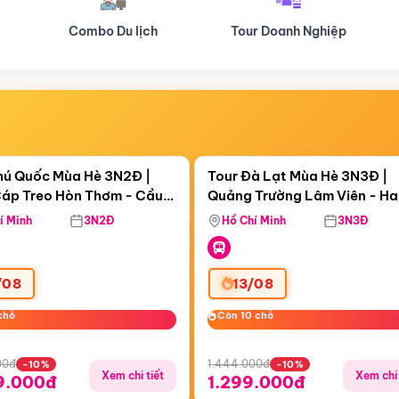
Tour Doanh Nghiệp
Du lịch Hành Hương
Điểm nổi bật
Điểm nổi
ngày 01:50:20
Còn
05 ngày 01:50:20
hú Quốc Mùa Hè 3N2Đ |
Tour Đà Lạt Mùa Hè 3N3Đ |
áp Treo Hòn Thơm - Cầu
Quảng Trường Lâm Viên - H
áp Treo Hòn Thơm
Công Viên Nước Aquatopia
Hill - Puppy Farm
í Minh
3N2Đ
Hồ Chí Minh
3N3Đ
/08
13/08
chỗ
chỗ
Còn 10 chỗ
Còn 10 chỗ
00đ
1.444.000đ
-10%
-10%
Xem chi tiết
Xem chi 
9.000đ
1.299.000đ