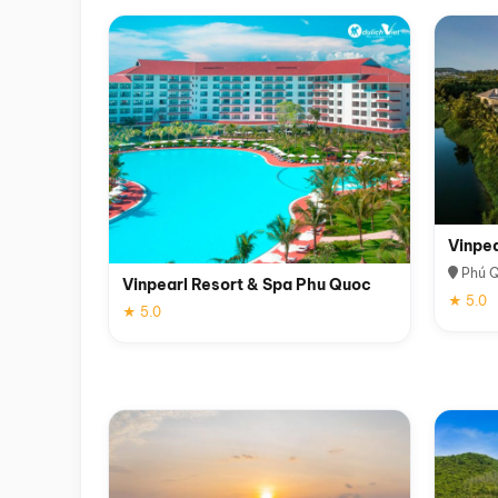
Vinpe
Phú 
Vinpearl Resort & Spa Phu Quoc
★ 5.0
★ 5.0