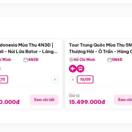
Điểm nổi bật
Điểm nổi
ndonesia Mùa Thu 4N3Đ |
Tour Trung Quôc Mùa Thu 5N
li - Núi Lửa Batur - Làng
Thượng Hải - Ô Trấn - Hàng
puran
(Tour Không Shopping)
í Minh
4N3Đ
Hồ Chí Minh
5N4Đ
/11
10/09
Giá từ:
Xem chi tiết
Xem chi 
90.000đ
15.499.000đ