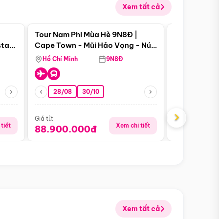
Xem tất cả
 bật
Điểm nổi bật
Tour Nam Phi Mùa Hè 9N8Đ |
Tour Mỹ Mùa
star
Cape Town - Mũi Hảo Vọng - Núi
Hoa Kỳ - Me
Bàn - Johannesburg - Pretoria -
Hồ Chí Minh
9N8Đ
Hồ Chí Minh
Safari - Lodge
28/08
30/10
29/08
›
Giá từ:
Giá từ:
tiết
Xem chi tiết
88.900.000đ
59.900.
Xem tất cả