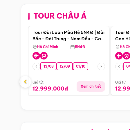
TOUR CHÂU Á
Điểm nổi bật
Tour Đài Loan Mùa Hè 5N4Đ | Đài
Tour Đ
Bắc - Đài Trung - Nam Đầu - Cao
Cao Hù
Hùng ( Bay Vn)
(Bay V
Hồ Chí Minh
5N4Đ
Hồ Ch
13/08
12/09
01/10
0
‹
Giá từ:
Giá từ:
Xem chi tiết
12.999.000đ
12.9