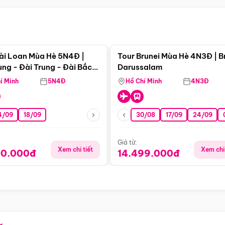
Điểm nổi bật
Điểm nổi
ài Loan Mùa Hè 5N4Đ |
Tour Brunei Mùa Hè 4N3Đ | B
ng - Đài Trung - Đài Bắc
Darussalam
j)
í Minh
5N4Đ
Hồ Chí Minh
4N3Đ
4/09
18/09
30/08
17/09
24/09
Giá từ:
Xem chi tiết
Xem chi 
90.000đ
14.499.000đ