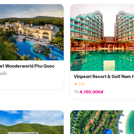
arl Wonderworld Phu Quoc
Quốc
Vinpearl Resort & Golf Nam 
★ 5.0
Từ
4,150,000đ