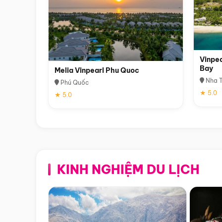
Vinpea
Bay
Melia Vinpearl Phu Quoc
Nha T
Phú Quốc
★ 5.0
★ 5.0
KINH NGHIỆM DU LỊCH