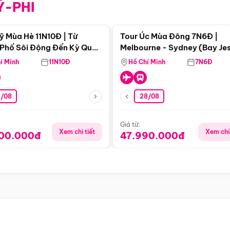
Ỹ-PHI
Điểm nổi bật
Điểm nổi
ỹ Mùa Hè 11N10Đ | Từ
Tour Úc Mùa Đông 7N6Đ |
Phố Sôi Động Đến Kỳ Quan
Melbourne - Sydney (Bay Je
Nhiên Mỹ
Airways)
í Minh
11N10Đ
Hồ Chí Minh
7N6Đ
4/08
28/08
Giá từ:
Xem chi tiết
Xem chi 
900.000đ
47.990.000đ