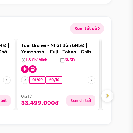
Xem tất cả
 bật
Điểm nổi bật
4Đ |
Tour Brunei - Nhật Bản 6N5Đ |
Tour Campu
 Châu
Yamanashi - Fuji - Tokyo - Chiba
Siem Reap -
- Freeday
Hồ Chí Minh
6N5Đ
Hồ Chí Minh
01/09
20/10
13/08
›
Giá từ:
Giá từ:
tiết
Xem chi tiết
33.499.000đ
5.650.00