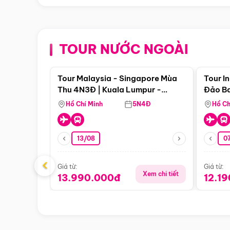
TOUR NƯỚC NGOÀI
Điểm nổi bật
Tour Malaysia - Singapore Mùa
Tour I
Thu 4N3Đ | Kuala Lumpur -
Đảo Ba
Malacca - Johor Baru -
Pengli
Hồ Chí Minh
5N4Đ
Hồ Ch
Singapore
13/08
07
‹
Giá từ:
Giá từ:
Xem chi tiết
13.990.000đ
12.1