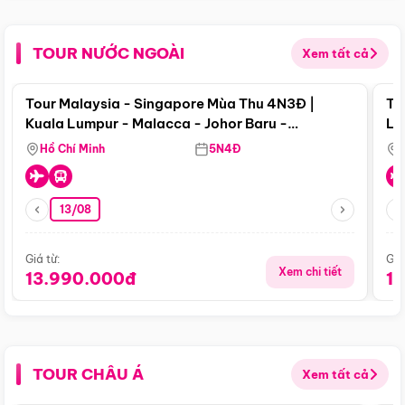
TOUR NƯỚC NGOÀI
Xem tất cả
Điểm nổi bật
Tour Malaysia - Singapore Mùa Thu 4N3Đ |
To
Kuala Lumpur - Malacca - Johor Baru -
Lử
Singapore
Hồ Chí Minh
5N4Đ
13/08
Giá từ:
Giá
Xem chi tiết
13.990.000đ
1
TOUR CHÂU Á
Xem tất cả
Điểm nổi bật