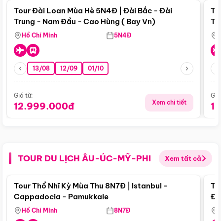
Tour Đài Loan Mùa Hè 5N4Đ | Đài Bắc - Đài
To
Trung - Nam Đầu - Cao Hùng ( Bay Vn)
Tr
Hồ Chí Minh
5N4Đ
13/08
12/09
01/10
Giá từ:
Giá
Xem chi tiết
12.999.000đ
1
TOUR DU LỊCH ÂU-ÚC-MỸ-PHI
Xem tất cả
Điểm nổi bật
Tour Thổ Nhĩ Kỳ Mùa Thu 8N7Đ | Istanbul -
To
Cappadocia - Pamukkale
Đế
Hồ Chí Minh
8N7Đ