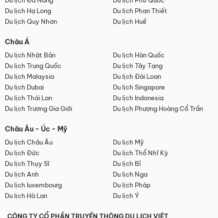
Du lịch Đà Nẵng
Du lịch Phú Quốc
Du lịch Hạ Long
Du lịch Phan Thiết
Du lịch Quy Nhơn
Du lịch Huế
Châu Á
Du lịch Nhật Bản
Du lịch Hàn Quốc
Du lịch Trung Quốc
Du lịch Tây Tạng
Du lịch Malaysia
Du lịch Đài Loan
Du lịch Dubai
Du lịch Singapore
Du lịch Thái Lan
Du lịch Indonesia
Du lịch Trương Gia Giới
Du lịch Phượng Hoàng Cổ Trấn
Châu Âu - Úc - Mỹ
Du lịch Châu Âu
Du lịch Mỹ
Du lịch Đức
Du lịch Thổ Nhĩ Kỳ
Du lịch Thụy Sĩ
Du lịch Bỉ
Du lịch Anh
Du lịch Nga
Du lịch luxembourg
Du lịch Pháp
Du lịch Hà Lan
Du lịch Ý
CÔNG TY CỔ PHẦN TRUYỀN THÔNG DU LỊCH VIỆT