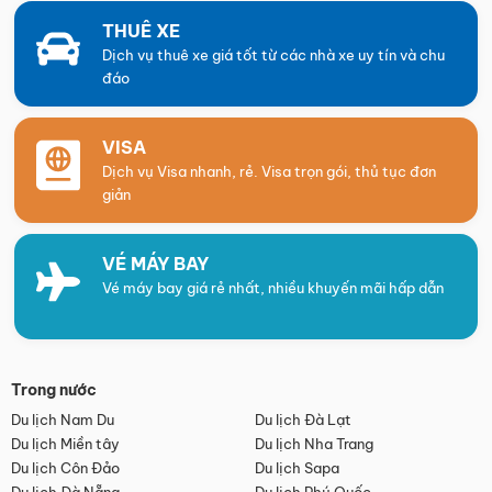
THUÊ XE
Dịch vụ thuê xe giá tốt từ các nhà xe uy tín và chu
đáo
VISA
Dịch vụ Visa nhanh, rẻ. Visa trọn gói, thủ tục đơn
giản
VÉ MÁY BAY
Vé máy bay giá rẻ nhất, nhiều khuyến mãi hấp dẫn
Trong nước
Du lịch Nam Du
Du lịch Đà Lạt
Du lịch Miền tây
Du lịch Nha Trang
Du lịch Côn Đảo
Du lịch Sapa