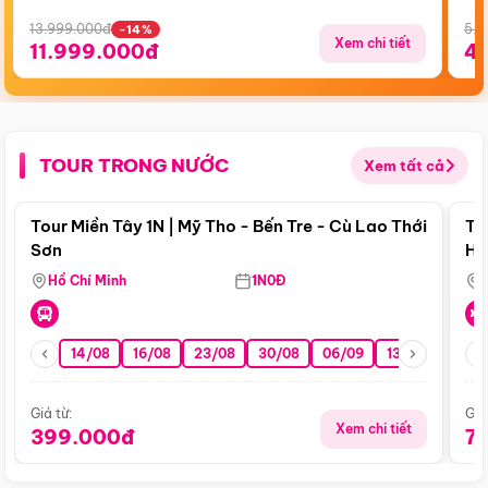
13.999.000đ
5.5
-14%
Xem chi tiết
11.999.000đ
4
TOUR TRONG NƯỚC
Xem tất cả
Điểm nổi bật
Tour Miền Tây 1N | Mỹ Tho - Bến Tre - Cù Lao Thới
To
Sơn
Hu
Hồ Chí Minh
1N0Đ
14/08
16/08
23/08
30/08
06/09
13/09
20/0
Giá từ:
Giá
Xem chi tiết
399.000đ
7