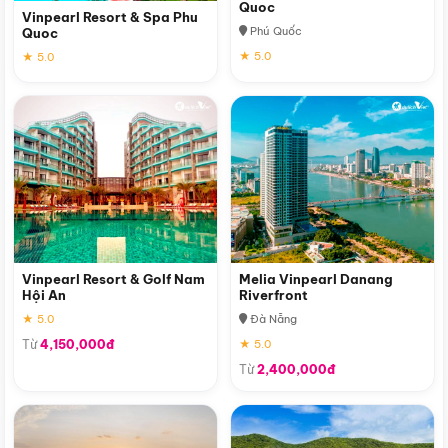
Quoc
Vinpearl Resort & Spa Phu
Phú Quốc
Quoc
★ 5.0
★ 5.0
Vinpearl Resort & Golf Nam
Melia Vinpearl Danang
Hội An
Riverfront
★ 5.0
Đà Nẵng
Từ
4,150,000đ
★ 5.0
Từ
2,400,000đ