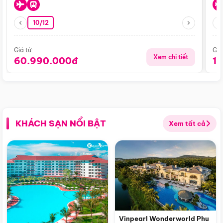
10/12
Giá từ:
Giá
Xem chi tiết
60.990.000đ
1
KHÁCH SẠN NỔI BẬT
Xem tất cả
Vinpearl Wonderworld Phu