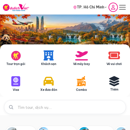
TP. Hồ Chí Minh
Tour trọn gói
Khách sạn
Vé máy bay
Vé vui chơi
Thêm
Visa
Xe đưa đón
Combo