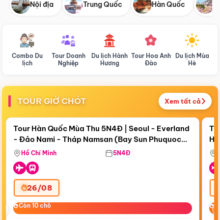
Nội địa
Trung Quốc
Hàn Quốc
N
Combo Du
Tour Doanh
Du lịch Hành
Tour Hoa Anh
Du lịch Mùa
D
lịch
Nghiệp
Hương
Đào
Hè
TOUR GIỜ CHÓT
Xem tất cả
Điểm nổi bật
Còn
18 ngày 06:14:43
Cò
Tour Hàn Quốc Mùa Thu 5N4Đ | Seoul - Everland
To
- Đảo Nami - Tháp Namsan (Bay Sun Phuquoc
Hò
Bay Sun Phuquoc Airways
Tặ
Airways)
Aq
Hồ Chí Minh
5N4Đ
26/08
‹
Còn 10 chỗ
Còn 10 chỗ
C
C