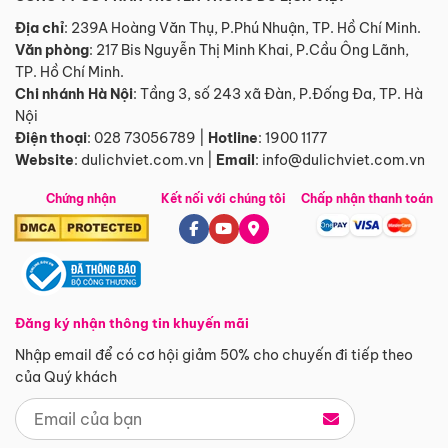
Địa chỉ
: 239A Hoàng Văn Thụ, P.Phú Nhuận, TP. Hồ Chí Minh.
Văn phòng
:
217 Bis Nguyễn Thị Minh Khai, P.Cầu Ông Lãnh,
TP. Hồ Chí Minh.
Chi nhánh Hà Nội
:
Tầng 3, số 243 xã Đàn, P.Đống Đa, TP. Hà
Nội
Điện thoại
:
028 73056789
|
Hotline
:
1900 1177
Website
:
dulichviet.com.vn
|
Email
:
info@dulichviet.com.vn
Chứng nhận
Kết nối với chúng tôi
Chấp nhận thanh toán
Đăng ký nhận thông tin khuyến mãi
Nhập email để có cơ hội giảm 50% cho chuyến đi tiếp theo
của Quý khách