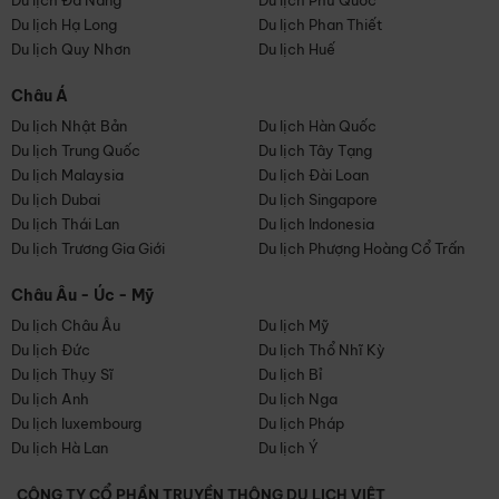
Du lịch Đà Nẵng
Du lịch Phú Quốc
Du lịch Hạ Long
Du lịch Phan Thiết
Du lịch Quy Nhơn
Du lịch Huế
Châu Á
Du lịch Nhật Bản
Du lịch Hàn Quốc
Du lịch Trung Quốc
Du lịch Tây Tạng
Du lịch Malaysia
Du lịch Đài Loan
Du lịch Dubai
Du lịch Singapore
Du lịch Thái Lan
Du lịch Indonesia
Du lịch Trương Gia Giới
Du lịch Phượng Hoàng Cổ Trấn
Châu Âu - Úc - Mỹ
Du lịch Châu Âu
Du lịch Mỹ
Du lịch Đức
Du lịch Thổ Nhĩ Kỳ
Du lịch Thụy Sĩ
Du lịch Bỉ
Du lịch Anh
Du lịch Nga
Du lịch luxembourg
Du lịch Pháp
Du lịch Hà Lan
Du lịch Ý
CÔNG TY CỔ PHẦN TRUYỀN THÔNG DU LỊCH VIỆT