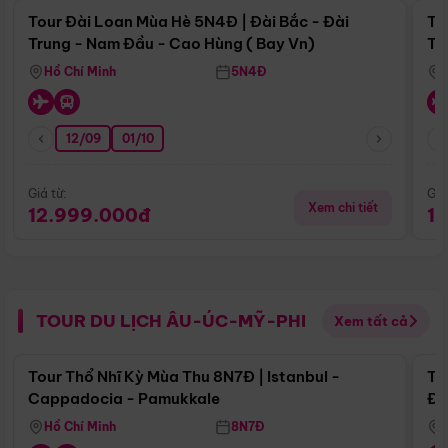
Tour Đài Loan Mùa Hè 5N4Đ | Đài Bắc - Đài
To
Trung - Nam Đầu - Cao Hùng ( Bay Vn)
Tr
Hồ Chí Minh
5N4Đ
12/09
01/10
Giá từ:
Giá
Xem chi tiết
12.999.000đ
1
TOUR DU LỊCH ÂU-ÚC-MỸ-PHI
Xem tất cả
Điểm nổi bật
Tour Thổ Nhĩ Kỳ Mùa Thu 8N7Đ | Istanbul -
To
Cappadocia - Pamukkale
Đế
Hồ Chí Minh
8N7Đ