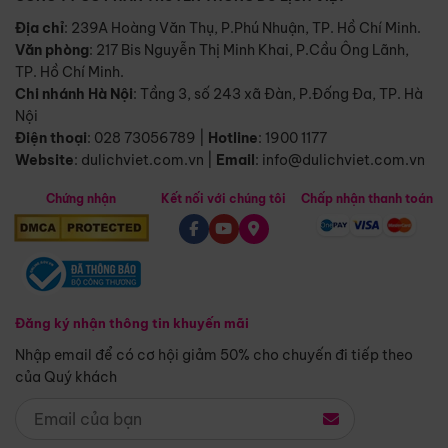
Địa chỉ
: 239A Hoàng Văn Thụ, P.Phú Nhuận, TP. Hồ Chí Minh.
Văn phòng
:
217 Bis Nguyễn Thị Minh Khai, P.Cầu Ông Lãnh,
TP. Hồ Chí Minh.
Chi nhánh Hà Nội
:
Tầng 3, số 243 xã Đàn, P.Đống Đa, TP. Hà
Nội
Điện thoại
:
028 73056789
|
Hotline
:
1900 1177
Website
:
dulichviet.com.vn
|
Email
:
info@dulichviet.com.vn
Chứng nhận
Kết nối với chúng tôi
Chấp nhận thanh toán
Đăng ký nhận thông tin khuyến mãi
Nhập email để có cơ hội giảm 50% cho chuyến đi tiếp theo
của Quý khách