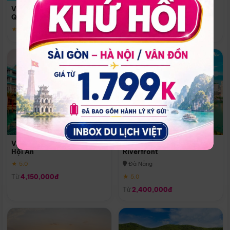
Quoc
Vinpearl Resort & Spa Phu
Phú Quốc
Quoc
★ 5.0
★ 5.0
Vinpearl Resort & Golf Nam
Melia Vinpearl Danang
Hội An
Riverfront
★ 5.0
Đà Nẵng
Từ
4,150,000đ
★ 5.0
Từ
2,400,000đ