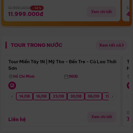
13.999.000đ
5.5
-14%
Xem chi tiết
11.999.000đ
4
TOUR TRONG NƯỚC
Xem tất cả
Điểm nổi bật
Tour Miền Tây 1N | Mỹ Tho - Bến Tre - Cù Lao Thới
To
Sơn
Hu
Hồ Chí Minh
1N0Đ
14/08
16/08
23/08
30/08
06/09
13/09
20/0
Giá
Xem chi tiết
7
Liên hệ