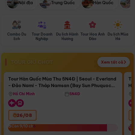
Nội địa
Trung Quốc
Hàn Quốc
N
Combo Du
Tour Doanh
Du lịch Hành
Tour Hoa Anh
Du lịch Mùa
D
lịch
Nghiệp
Hương
Đào
Hè
TOUR GIỜ CHÓT
Xem tất cả
Điểm nổi bật
Còn
16 ngày 21:51:25
Cò
Tour Hàn Quốc Mùa Thu 5N4Đ | Seoul - Everland
To
- Đảo Nami - Tháp Namsan (Bay Sun Phuquoc
Hò
Bay Sun Phuquoc Airways
Tặ
Airways)
Aq
Hồ Chí Minh
5N4Đ
26/08
‹
Còn 9/10 chỗ
Còn 9/10 chỗ
C
C