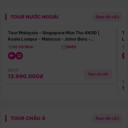
TOUR NƯỚC NGOÀI
Xem tất cả
Điểm nổi bật
Tour Malaysia - Singapore Mùa Thu 4N3Đ |
To
Kuala Lumpur - Malacca - Johor Baru -
Lử
Singapore
Hồ Chí Minh
5N4Đ
Giá từ:
Xem chi tiết
13.990.000đ
Giá
1
TOUR CHÂU Á
Xem tất cả
Điểm nổi bật