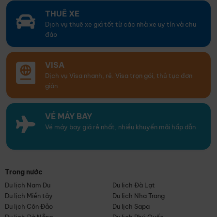
THUÊ XE
Dịch vụ thuê xe giá tốt từ các nhà xe uy tín và chu
đáo
VISA
Dịch vụ Visa nhanh, rẻ. Visa trọn gói, thủ tục đơn
giản
VÉ MÁY BAY
Vé máy bay giá rẻ nhất, nhiều khuyến mãi hấp dẫn
Trong nước
Du lịch Nam Du
Du lịch Đà Lạt
Du lịch Miền tây
Du lịch Nha Trang
Du lịch Côn Đảo
Du lịch Sapa