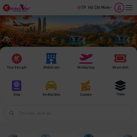
TP. Hồ Chí Minh
Tour trọn gói
Khách sạn
Vé máy bay
Vé vui chơi
Thêm
Visa
Xe đưa đón
Combo