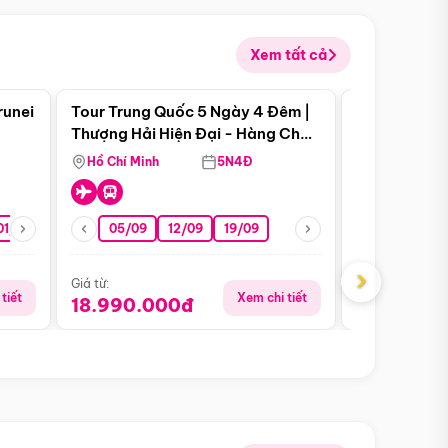
Xem tất cả
 bật
Điểm nổi bật
runei
Tour Trung Quốc 5 Ngày 4 Đêm |
Tour Trung 
Tour Hè
Thượng Hải Hiện Đại - Hàng Châu
Ân Thi - Trư
Nên Thơ - Ô Trấn Cổ Kính
Hồ Chí Minh
5N4Đ
Hồ Chí Minh
01/10
15/10
29/10
05/09
12/09
19/09
16/08
›
Giá từ:
Giá từ:
tiết
Xem chi tiết
18.990.000đ
16.990.0