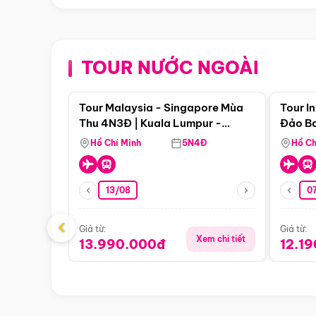
TOUR NƯỚC NGOÀI
Điểm nổi bật
Tour Malaysia - Singapore Mùa
Tour I
Thu 4N3Đ | Kuala Lumpur -
Đảo Ba
Malacca - Johor Baru -
Pengli
Hồ Chí Minh
5N4Đ
Hồ Ch
Singapore
13/08
07
‹
Giá từ:
Giá từ:
Xem chi tiết
13.990.000đ
12.1