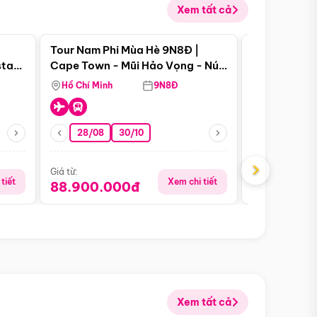
Xem tất cả
 bật
Điểm nổi bật
Tour Nam Phi Mùa Hè 9N8Đ |
Tour Mỹ Mùa
star
Cape Town - Mũi Hảo Vọng - Núi
Hoa Kỳ - Me
Bàn - Johannesburg - Pretoria -
Hồ Chí Minh
9N8Đ
Hồ Chí Minh
Safari - Lodge
28/08
30/10
29/08
›
Giá từ:
Giá từ:
tiết
Xem chi tiết
88.900.000đ
59.900.
Xem tất cả