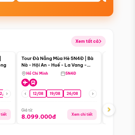
Xem tất cả
 bật
Điểm nổi bật
|
Tour Đà Nẵng Mùa Hè 5N4Đ | Bà
Tour Đà Nẵn
ong
Nà - Hội An - Huế - La Vang -
Nà - Hội An
Động Thiên Đường
Nha
Hồ Chí Minh
5N4Đ
Hồ Chí Minh
2/08
26/08
05/09
12/08
19/08
09/09
26/08
12/09
13/08
›
Giá từ:
Giá từ:
tiết
Xem chi tiết
8.099.000đ
6.899.00