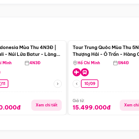
Điểm nổi bật
Điểm nổi
ndonesia Mùa Thu 4N3Đ |
Tour Trung Quôc Mùa Thu 5N
li - Núi Lửa Batur - Làng
Thượng Hải - Ô Trấn - Hàng
puran
(Tour Không Shopping)
í Minh
4N3Đ
Hồ Chí Minh
5N4Đ
/11
10/09
Giá từ:
Xem chi tiết
Xem chi 
90.000đ
15.499.000đ