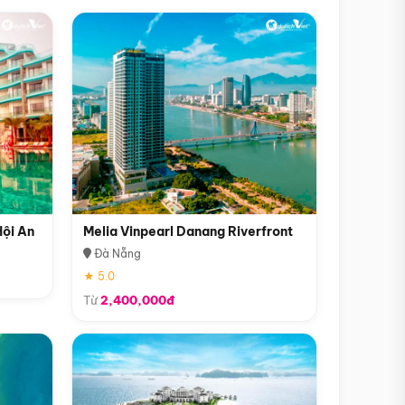
Hội An
Melia Vinpearl Danang Riverfront
Đà Nẵng
★ 5.0
Từ
2,400,000đ