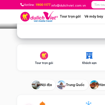
Bạn muốn đi đâu?
*
Hotline:
1900 1177
info@dulichviet.com.vn
Tour trọn gói
Vé máy bay
Tour trọn gói
Khách sạn
Nội địa
Trung Quốc
Hàn