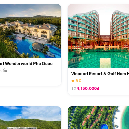
arl Wonderworld Phu Quoc
Quốc
Vinpearl Resort & Golf Nam 
★ 5.0
Từ
4,150,000đ