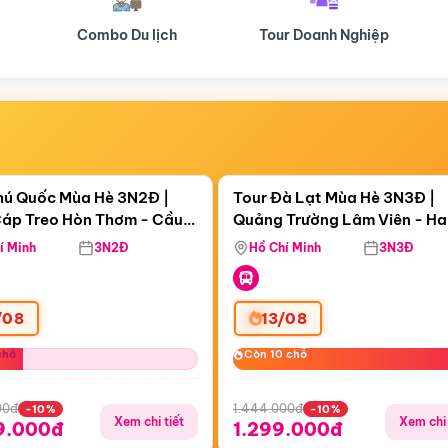
Tour Doanh Nghiệp
Du lịch Hành Hương
Điểm nổi bật
Điểm nổi
ngày 17:55:55
Còn
04 ngày 17:55:55
hú Quốc Mùa Hè 3N2Đ |
Tour Đà Lạt Mùa Hè 3N3Đ |
áp Treo Hòn Thơm - Cầu
Quảng Trường Lâm Viên - H
áp Treo Hòn Thơm
Công Viên Nước Aquatopia
Hill - Puppy Farm
í Minh
3N2Đ
Hồ Chí Minh
3N3Đ
/08
13/08
chỗ
chỗ
Còn 10 chỗ
Còn 10 chỗ
00đ
1.444.000đ
-10%
-10%
Xem chi tiết
Xem chi 
9.000đ
1.299.000đ