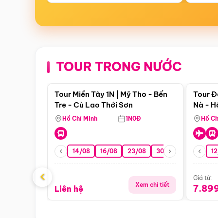
TOUR TRONG NƯỚC
Điểm nổi bật
Tour Miền Tây 1N | Mỹ Tho - Bến
Tour Đ
Tre - Cù Lao Thới Sơn
Nà - H
Nha
Hồ Chí Minh
1N0Đ
Hồ Ch
14/08
16/08
23/08
30/08
06/09
12
1
‹
Giá từ:
Xem chi tiết
7.89
Liên hệ