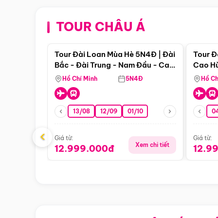
TOUR CHÂU Á
Điểm nổi bật
Tour Đài Loan Mùa Hè 5N4Đ | Đài
Tour Đ
Bắc - Đài Trung - Nam Đầu - Cao
Cao Hù
Hùng ( Bay Vn)
(Bay V
Hồ Chí Minh
5N4Đ
Hồ Ch
13/08
12/09
01/10
0
‹
Giá từ:
Giá từ:
Xem chi tiết
12.999.000đ
12.9