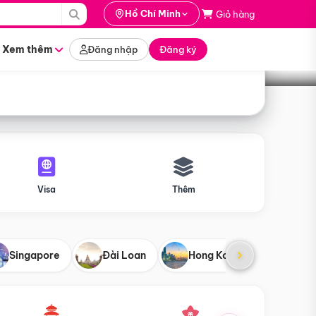
i hành
Hồ Chí Minh
Giỏ hàng
Tìm tour
tháng nào
Xem thêm
Đăng nhập
Đăng ký
Visa
Thêm
Singapore
Đài Loan
Hong Kong
Mỹ