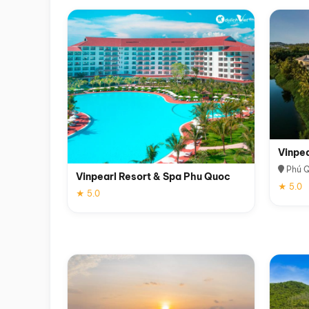
Vinpe
Phú 
Vinpearl Resort & Spa Phu Quoc
★ 5.0
★ 5.0