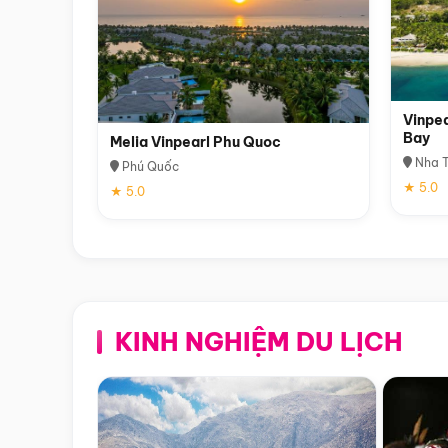
Vinpea
Bay
Melia Vinpearl Phu Quoc
Nha T
Phú Quốc
★ 5.0
★ 5.0
KINH NGHIỆM DU LỊCH