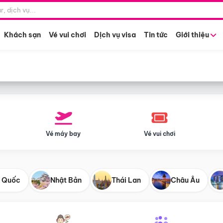
Điểm khởi hành
Tháng khở
Hồ Chí Minh
Bất kỳ 
Khách sạn
Vé vui chơi
Dịch vụ visa
Tin tức
Giới thiệu
Vé máy bay
Vé vui chơi
 Quốc
Nhật Bản
Thái Lan
Châu Âu