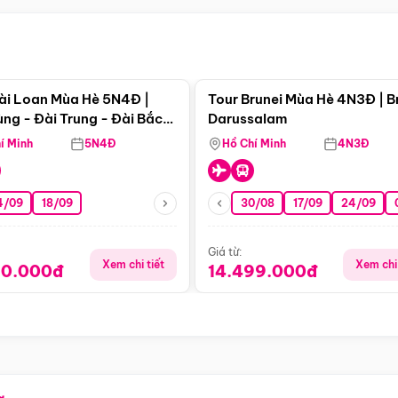
Điểm nổi bật
Điểm nổi
ài Loan Mùa Hè 5N4Đ |
Tour Brunei Mùa Hè 4N3Đ | B
ng - Đài Trung - Đài Bắc
Darussalam
j)
í Minh
5N4Đ
Hồ Chí Minh
4N3Đ
4/09
18/09
30/08
17/09
24/09
Giá từ:
Xem chi tiết
Xem chi 
90.000đ
14.499.000đ