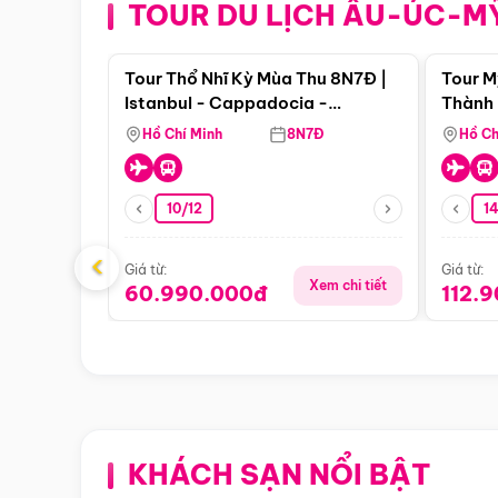
TOUR DU LỊCH ÂU-ÚC-M
Điểm nổi bật
Tour Thổ Nhĩ Kỳ Mùa Thu 8N7Đ |
Tour M
Istanbul - Cappadocia -
Thành 
Pamukkale
Thiên 
Hồ Chí Minh
8N7Đ
Hồ Ch
10/12
1
‹
Giá từ:
Giá từ:
Xem chi tiết
60.990.000đ
112.
KHÁCH SẠN NỔI BẬT