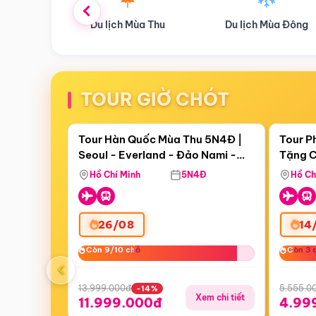
ùa Thu
Du lịch Mùa Đông
Combo Du lịch
TOUR GIỜ CHÓT
Điểm nổi bật
Còn
17 ngày 17:55:55
Còn
05 
Tour Hàn Quốc Mùa Thu 5N4Đ |
Tour P
Seoul - Everland - Đảo Nami -
Tặng C
Bay Sun Phuquoc Airways
Tặng C
Tháp Namsan (Bay Sun Phuquoc
Hôn - 
Hồ Chí Minh
5N4Đ
Hồ Ch
Airways)
26/08
14
Còn 9/10 chỗ
Còn 9/10 chỗ
Còn 3 
Còn 3 
‹
13.999.000đ
5.555.0
-14%
Xem chi tiết
11.999.000đ
4.99