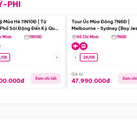
Ỹ-PHI
Điểm nổi bật
Điểm nổi
ỹ Mùa Hè 11N10Đ | Từ
Tour Úc Mùa Đông 7N6Đ |
Phố Sôi Động Đến Kỳ Quan
Melbourne - Sydney (Bay Je
Nhiên Mỹ
Airways)
í Minh
11N10Đ
Hồ Chí Minh
7N6Đ
4/08
28/08
Giá từ:
Xem chi tiết
Xem chi 
900.000đ
47.990.000đ