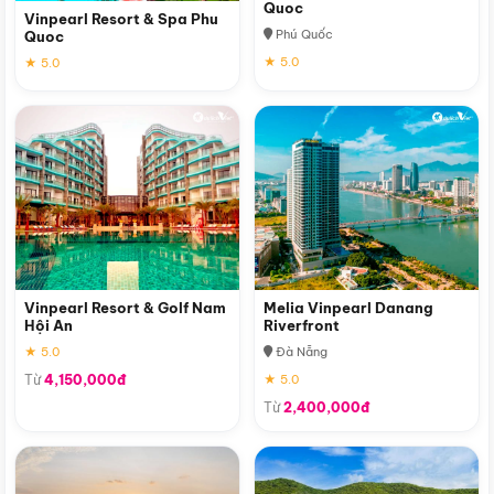
Quoc
Vinpearl Resort & Spa Phu
Phú Quốc
Quoc
★ 5.0
★ 5.0
Vinpearl Resort & Golf Nam
Melia Vinpearl Danang
Hội An
Riverfront
★ 5.0
Đà Nẵng
Từ
4,150,000đ
★ 5.0
Từ
2,400,000đ