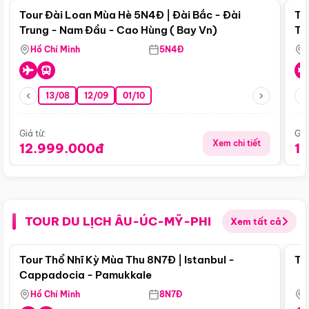
Tour Đài Loan Mùa Hè 5N4Đ | Đài Bắc - Đài
To
Trung - Nam Đầu - Cao Hùng ( Bay Vn)
Tr
Hồ Chí Minh
5N4Đ
13/08
12/09
01/10
Giá từ:
Giá
Xem chi tiết
12.999.000đ
1
TOUR DU LỊCH ÂU-ÚC-MỸ-PHI
Xem tất cả
Điểm nổi bật
Tour Thổ Nhĩ Kỳ Mùa Thu 8N7Đ | Istanbul -
To
Cappadocia - Pamukkale
Hồ Chí Minh
8N7Đ