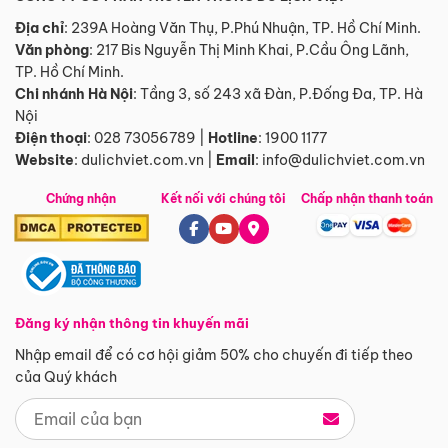
Địa chỉ
: 239A Hoàng Văn Thụ, P.Phú Nhuận, TP. Hồ Chí Minh.
Văn phòng
:
217 Bis Nguyễn Thị Minh Khai, P.Cầu Ông Lãnh,
TP. Hồ Chí Minh.
Chi nhánh Hà Nội
:
Tầng 3, số 243 xã Đàn, P.Đống Đa, TP. Hà
Nội
Điện thoại
:
028 73056789
|
Hotline
:
1900 1177
Website
:
dulichviet.com.vn
|
Email
:
info@dulichviet.com.vn
Chứng nhận
Kết nối với chúng tôi
Chấp nhận thanh toán
Đăng ký nhận thông tin khuyến mãi
Nhập email để có cơ hội giảm 50% cho chuyến đi tiếp theo
của Quý khách