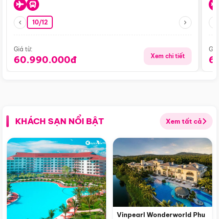
10/12
Giá từ:
Giá
Xem chi tiết
60.990.000đ
6
KHÁCH SẠN NỔI BẬT
Xem tất cả
Vinpearl Wonderworld Phu