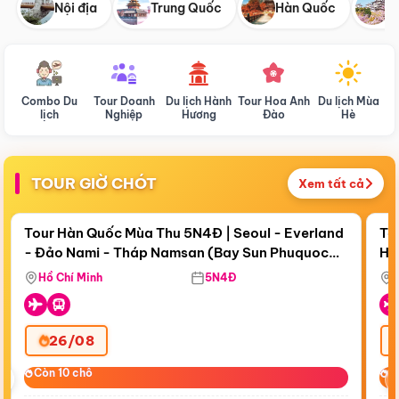
Nội địa
Trung Quốc
Hàn Quốc
N
Combo Du
Tour Doanh
Du lịch Hành
Tour Hoa Anh
Du lịch Mùa
D
lịch
Nghiệp
Hương
Đào
Hè
TOUR GIỜ CHÓT
Xem tất cả
Điểm nổi bật
Còn
19 ngày 07:06:43
Cò
Tour Hàn Quốc Mùa Thu 5N4Đ | Seoul - Everland
To
- Đảo Nami - Tháp Namsan (Bay Sun Phuquoc
Hò
Tặ
Airways)
Aq
Hồ Chí Minh
5N4Đ
26/08
‹
Còn 10 chỗ
Còn 10 chỗ
C
C