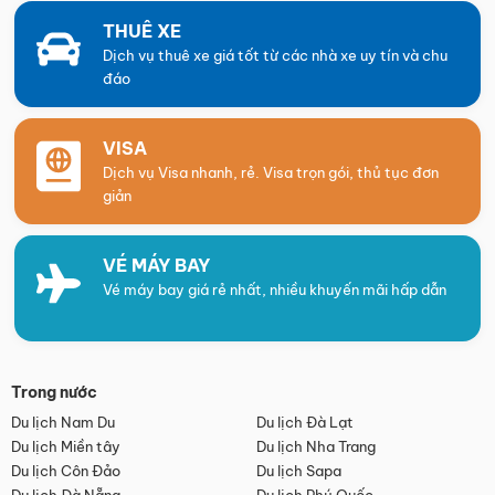
THUÊ XE
Dịch vụ thuê xe giá tốt từ các nhà xe uy tín và chu
đáo
VISA
Dịch vụ Visa nhanh, rẻ. Visa trọn gói, thủ tục đơn
giản
VÉ MÁY BAY
Vé máy bay giá rẻ nhất, nhiều khuyến mãi hấp dẫn
Trong nước
Du lịch Nam Du
Du lịch Đà Lạt
Du lịch Miền tây
Du lịch Nha Trang
Du lịch Côn Đảo
Du lịch Sapa