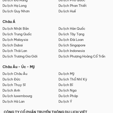
Du lịch Đà Nẵng
Du lịch Phú Quốc
Du lịch Hạ Long
Du lịch Phan Thiết
Du lịch Quy Nhơn
Du lịch Huế
Châu Á
Du lịch Nhật Bản
Du lịch Hàn Quốc
Du lịch Trung Quốc
Du lịch Tây Tạng
Du lịch Malaysia
Du lịch Đài Loan
Du lịch Dubai
Du lịch Singapore
Du lịch Thái Lan
Du lịch Indonesia
Du lịch Trương Gia Giới
Du lịch Phượng Hoàng Cổ Trấn
Châu Âu - Úc - Mỹ
Du lịch Châu Âu
Du lịch Mỹ
Du lịch Đức
Du lịch Thổ Nhĩ Kỳ
Du lịch Thụy Sĩ
Du lịch Bỉ
Du lịch Anh
Du lịch Nga
Du lịch luxembourg
Du lịch Pháp
Du lịch Hà Lan
Du lịch Ý
CÔNG TY CỔ PHẦN TRUYỀN THÔNG DU LỊCH VIỆT