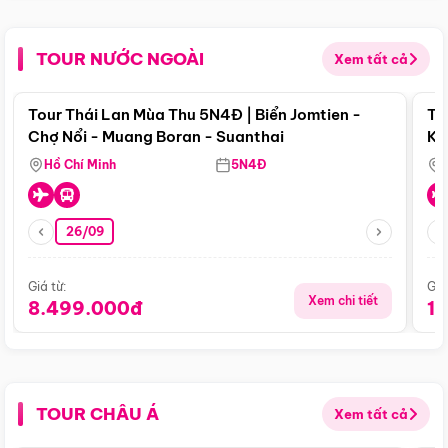
TOUR NƯỚC NGOÀI
Xem tất cả
Điểm nổi bật
Tour Thái Lan Mùa Thu 5N4Đ | Biển Jomtien -
To
Chợ Nổi - Muang Boran - Suanthai
Ku
Si
Hồ Chí Minh
5N4Đ
26/09
Giá từ:
Giá
Xem chi tiết
8.499.000đ
1
TOUR CHÂU Á
Xem tất cả
Điểm nổi bật