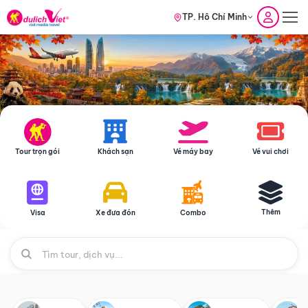
TP. Hồ Chí Minh
Tour trọn gói
Khách sạn
Vé máy bay
Vé vui chơi
Thêm
Visa
Xe đưa đón
Combo