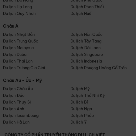
Du lịch Đà Nẵng
Du lịch Phú Quốc
Du lịch Hạ Long
Du lịch Phan Thiết
Du lịch Quy Nhơn
Du lịch Huế
Châu Á
Du lịch Nhật Bản
Du lịch Hàn Quốc
Du lịch Trung Quốc
Du lịch Tây Tạng
Du lịch Malaysia
Du lịch Đài Loan
Du lịch Dubai
Du lịch Singapore
Du lịch Thái Lan
Du lịch Indonesia
Du lịch Trương Gia Giới
Du lịch Phượng Hoàng Cổ Trấn
Châu Âu - Úc - Mỹ
Du lịch Châu Âu
Du lịch Mỹ
Du lịch Đức
Du lịch Thổ Nhĩ Kỳ
Du lịch Thụy Sĩ
Du lịch Bỉ
Du lịch Anh
Du lịch Nga
Du lịch luxembourg
Du lịch Pháp
Du lịch Hà Lan
Du lịch Ý
CÔNG TY CỔ PHẦN TRUYỀN THÔNG DU LỊCH VIỆT