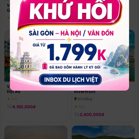
Quoc
Vinpearl Resort & Spa Phu
Phú Quốc
Quoc
★ 5.0
★ 5.0
Vinpearl Resort & Golf Nam
Melia Vinpearl Danang
Hội An
Riverfront
★ 5.0
Đà Nẵng
Từ
4,150,000đ
★ 5.0
Từ
2,400,000đ