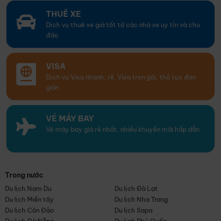
THUÊ XE
Dịch vụ thuê xe giá tốt từ các nhà xe uy tín và chu
đáo
VISA
Dịch vụ Visa nhanh, rẻ. Visa trọn gói, thủ tục đơn
giản
VÉ MÁY BAY
Vé máy bay giá rẻ nhất, nhiều khuyến mãi hấp dẫn
Trong nước
Du lịch Nam Du
Du lịch Đà Lạt
Du lịch Miền tây
Du lịch Nha Trang
Du lịch Côn Đảo
Du lịch Sapa