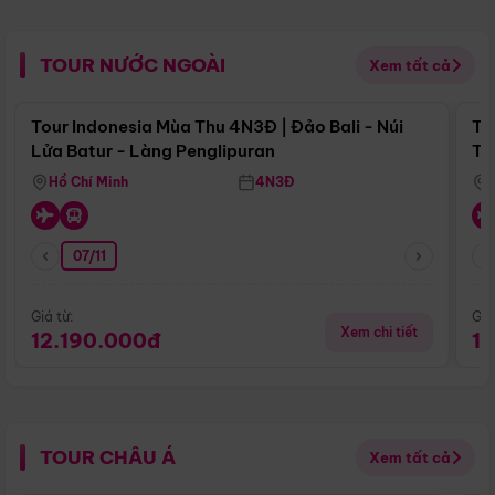
TOUR NƯỚC NGOÀI
Xem tất cả
Điểm nổi bật
Tour Indonesia Mùa Thu 4N3Đ | Đảo Bali - Núi
To
Lửa Batur - Làng Penglipuran
Tr
Hồ Chí Minh
4N3Đ
07/11
Giá từ:
Giá
Xem chi tiết
12.190.000đ
1
TOUR CHÂU Á
Xem tất cả
Điểm nổi bật