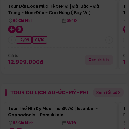
Tour Đài Loan Mùa Hè 5N4Đ | Đài Bắc - Đài
To
Trung - Nam Đầu - Cao Hùng ( Bay Vn)
Tr
Hồ Chí Minh
5N4Đ
12/09
01/10
Giá từ:
Giá
Xem chi tiết
12.999.000đ
1
TOUR DU LỊCH ÂU-ÚC-MỸ-PHI
Xem tất cả
Điểm nổi bật
Tour Thổ Nhĩ Kỳ Mùa Thu 8N7Đ | Istanbul -
To
Cappadocia - Pamukkale
Đế
Hồ Chí Minh
8N7Đ