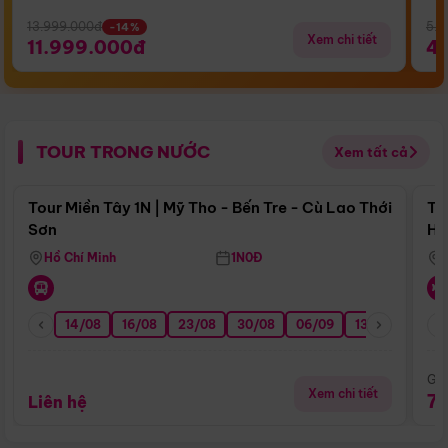
13.999.000đ
5.5
-14%
Xem chi tiết
11.999.000đ
4
TOUR TRONG NƯỚC
Xem tất cả
Điểm nổi bật
Tour Miền Tây 1N | Mỹ Tho - Bến Tre - Cù Lao Thới
To
Sơn
Hu
Hồ Chí Minh
1N0Đ
14/08
16/08
23/08
30/08
06/09
13/09
20/0
Giá
Xem chi tiết
7
Liên hệ