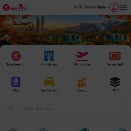
TP. Hồ Chí Minh
Tour trọn gói
Khách sạn
Vé máy bay
Vé vui chơi
Thêm
Visa
Xe đưa đón
Combo