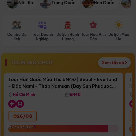
Nội địa
Trung Quốc
Hàn Quốc
N
Combo Du
Tour Doanh
Du lịch Hành
Tour Hoa Anh
Du lịch Mùa
D
lịch
Nghiệp
Hương
Đào
Hè
TOUR GIỜ CHÓT
Xem tất cả
Điểm nổi bật
Còn
16 ngày 16:05:27
Cò
Tour Hàn Quốc Mùa Thu 5N4Đ | Seoul - Everland
To
- Đảo Nami - Tháp Namsan (Bay Sun Phuquoc
Hò
Bay Sun Phuquoc Airways
Tặ
Airways)
Aq
Hồ Chí Minh
5N4Đ
26/08
‹
Còn 9/10 chỗ
Còn 9/10 chỗ
C
C