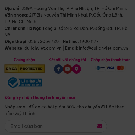
Địa chỉ
: 239A Hoàng Văn Thụ, P.Phú Nhuận, TP. Hồ Chí Minh.
Văn phòng
:
217 Bis Nguyễn Thị Minh Khai, P.Cầu Ông Lãnh,
TP. Hồ Chí Minh.
Chi nhánh Hà Nội
:
Tầng 3, số 243 xã Đàn, P.Đống Đa, TP. Hà
Nội
Điện thoại
:
028 73056789
|
Hotline
:
1900 1177
Website
:
dulichviet.com.vn
|
Email
:
info@dulichviet.com.vn
Chứng nhận
Kết nối với chúng tôi
Chấp nhận thanh toán
Đăng ký nhận thông tin khuyến mãi
Nhập email để có cơ hội giảm 50% cho chuyến đi tiếp theo
của Quý khách