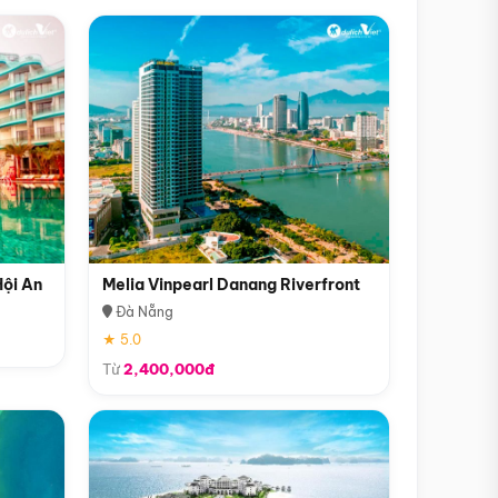
Hội An
Melia Vinpearl Danang Riverfront
Đà Nẵng
★ 5.0
Từ
2,400,000đ