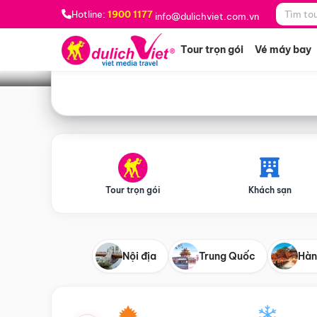
Bạn muốn đi đâu?
*
Hotline:
1900 1177
info@dulichviet.com.vn
Tour trọn gói
Vé máy bay
Tour trọn gói
Khách sạn
Nội địa
Trung Quốc
Hàn