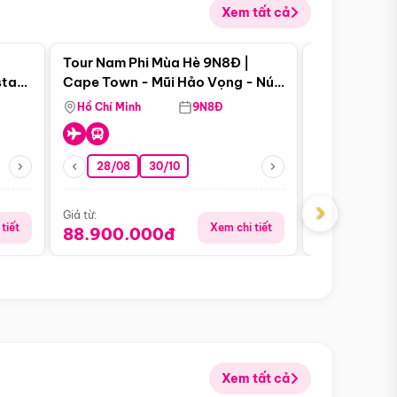
Xem tất cả
 bật
Điểm nổi bật
Tour Nam Phi Mùa Hè 9N8Đ |
Tour Mỹ Mùa
star
Cape Town - Mũi Hảo Vọng - Núi
Hoa Kỳ - Me
Bàn - Johannesburg - Pretoria -
Hồ Chí Minh
9N8Đ
Hồ Chí Minh
Safari - Lodge
28/08
30/10
29/08
›
Giá từ:
Giá từ:
tiết
Xem chi tiết
88.900.000đ
59.900.
Xem tất cả