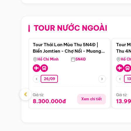
TOUR NƯỚC NGOÀI
Điểm nổi bật
Tour Thái Lan Mùa Thu 5N4Đ |
Tour M
Biển Jomtien - Chợ Nổi - Muang
Thu 4N
Boran - Suanthai (Bay Vietnam
Malacc
Hồ Chí Minh
5N4Đ
Hồ Ch
Airlines)
Singa
26/09
1
‹
Giá từ:
Giá từ:
Xem chi tiết
8.300.000đ
13.9