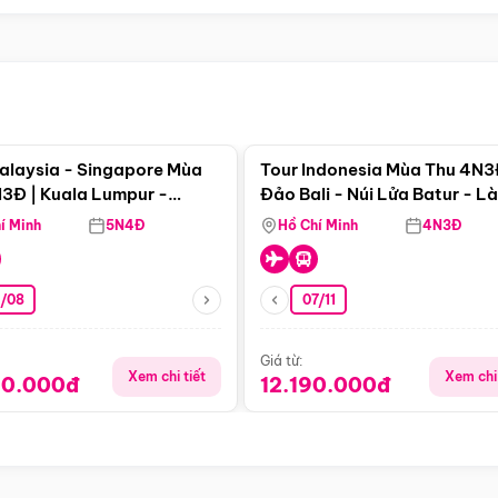
Điểm nổi bật
Điểm nổi
alaysia - Singapore Mùa
Tour Indonesia Mùa Thu 4N3
3Đ | Kuala Lumpur -
Đảo Bali - Núi Lửa Batur - L
a - Johor Baru -
Penglipuran
í Minh
5N4Đ
Hồ Chí Minh
4N3Đ
pore
3/08
07/11
Giá từ:
Xem chi tiết
Xem chi 
90.000đ
12.190.000đ