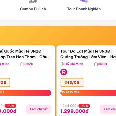
Tour Doanh Nghiệp
Du lịch Hành Hương
Điểm nổi bật
Điểm nổi
ngày 16:53:47
Còn
05 ngày 16:53:47
hú Quốc Mùa Hè 3N2Đ |
Tour Đà Lạt Mùa Hè 3N3Đ |
áp Treo Hòn Thơm - Cầu
Quảng Trường Lâm Viên - H
áp Treo Hòn Thơm
Công Viên Nước Aquatopia
Hill - Puppy Farm
í Minh
3N2Đ
Hồ Chí Minh
3N3Đ
/08
13/08
chỗ
chỗ
Còn 10 chỗ
Còn 10 chỗ
00đ
1.444.000đ
-10%
-10%
Xem chi tiết
Xem chi 
9.000đ
1.299.000đ