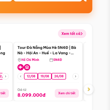
Xem tất cả
 bật
Điểm nổi bật
|
Tour Đà Nẵng Mùa Hè 5N4Đ | Bà
Tour Đà Nẵn
ong
Nà - Hội An - Huế - La Vang -
Nà - Hội An
Động Thiên Đường
Nha
Hồ Chí Minh
5N4Đ
Hồ Chí Minh
2/08
26/08
05/09
12/08
19/08
09/09
26/08
12/09
13/08
›
Giá từ:
Giá từ:
tiết
Xem chi tiết
8.099.000đ
6.899.00