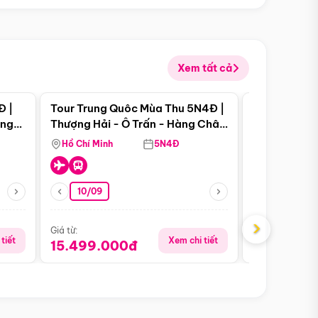
Xem tất cả
 bật
Điểm nổi bật
Đ |
Tour Trung Quôc Mùa Thu 5N4Đ |
Tour Trung
àng
Thượng Hải - Ô Trấn - Hàng Châu
| Thành Đô 
(Tour Không Shopping)
Viên Gấu Tr
Hồ Chí Minh
5N4Đ
Hồ Chí Minh
10/09
21/08
›
Giá từ:
Giá từ:
tiết
Xem chi tiết
15.499.000đ
16.999.0