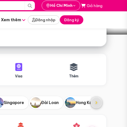
i hành
Hồ Chí Minh
Giỏ hàng
Tìm tour
tháng nào
Xem thêm
Đăng nhập
Đăng ký
Visa
Thêm
Singapore
Đài Loan
Hong Kong
Mỹ