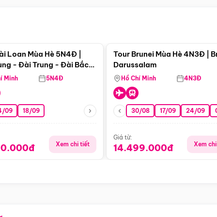
Điểm nổi bật
Điểm nổi
ài Loan Mùa Hè 5N4Đ |
Tour Brunei Mùa Hè 4N3Đ | B
ng - Đài Trung - Đài Bắc
Darussalam
j)
í Minh
5N4Đ
Hồ Chí Minh
4N3Đ
4/09
18/09
30/08
17/09
24/09
Giá từ:
Xem chi tiết
Xem chi 
90.000đ
14.499.000đ