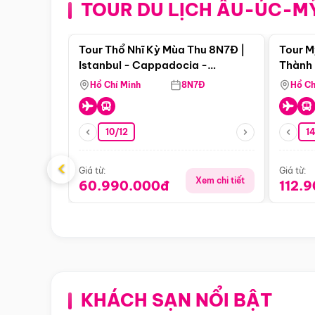
TOUR DU LỊCH ÂU-ÚC-M
Điểm nổi bật
Tour Thổ Nhĩ Kỳ Mùa Thu 8N7Đ |
Tour M
Istanbul - Cappadocia -
Thành 
Pamukkale
Thiên 
Hồ Chí Minh
8N7Đ
Hồ Ch
10/12
1
‹
Giá từ:
Giá từ:
Xem chi tiết
60.990.000đ
112.
KHÁCH SẠN NỔI BẬT