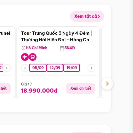
Xem tất cả
 bật
Điểm nổi bật
runei
Tour Trung Quốc 5 Ngày 4 Đêm |
Tour Trung 
Tour Hè
Thượng Hải Hiện Đại - Hàng Châu
Ân Thi - Trư
Nên Thơ - Ô Trấn Cổ Kính
Hồ Chí Minh
5N4Đ
Hồ Chí Minh
01/10
15/10
29/10
05/09
12/09
19/09
16/08
›
Giá từ:
Giá từ:
tiết
Xem chi tiết
18.990.000đ
16.990.0