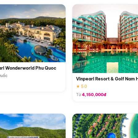
arl Wonderworld Phu Quoc
Quốc
Vinpearl Resort & Golf Nam 
★ 5.0
Từ
4,150,000đ