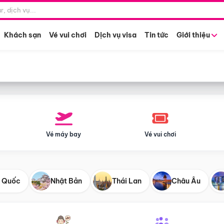
Điểm khởi hành
Tháng khở
Hồ Chí Minh
Bất kỳ 
Khách sạn
Vé vui chơi
Dịch vụ visa
Tin tức
Giới thiệu
Vé máy bay
Vé vui chơi
 Quốc
Nhật Bản
Thái Lan
Châu Âu