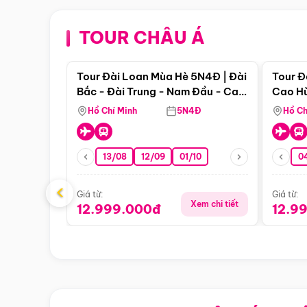
TOUR CHÂU Á
Điểm nổi bật
Tour Đài Loan Mùa Hè 5N4Đ | Đài
Tour Đ
Bắc - Đài Trung - Nam Đầu - Cao
Cao Hù
Hùng ( Bay Vn)
(Bay V
Hồ Chí Minh
5N4Đ
Hồ Ch
13/08
12/09
01/10
0
‹
Giá từ:
Giá từ:
Xem chi tiết
12.999.000đ
12.9