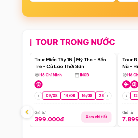
TOUR TRONG NƯỚC
Điểm nổi bật
Tour Miền Tây 1N | Mỹ Tho - Bến
Tour Đ
Tre - Cù Lao Thới Sơn
Nà - H
Nha
Hồ Chí Minh
1N0Đ
Hồ Ch
09/08
14/08
16/08
23/08
30/08
12
0
‹
Giá từ:
Giá từ:
Xem chi tiết
399.000đ
7.89