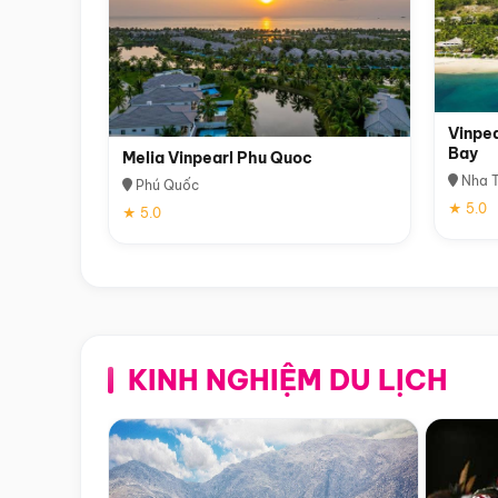
Vinpea
Bay
Melia Vinpearl Phu Quoc
Nha T
Phú Quốc
★ 5.0
★ 5.0
KINH NGHIỆM DU LỊCH