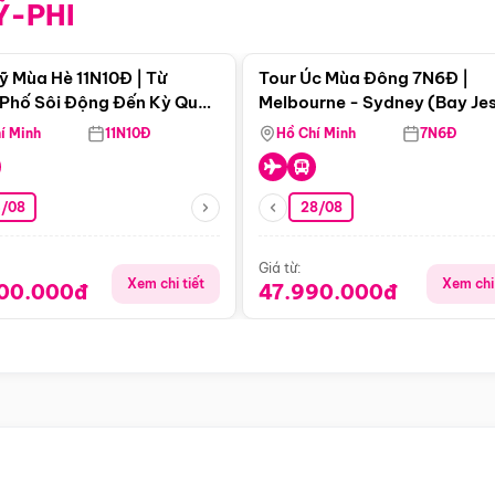
Ỹ-PHI
Điểm nổi bật
Điểm nổi
ỹ Mùa Hè 11N10Đ | Từ
Tour Úc Mùa Đông 7N6Đ |
Phố Sôi Động Đến Kỳ Quan
Melbourne - Sydney (Bay Je
Nhiên Mỹ
Airways)
í Minh
11N10Đ
Hồ Chí Minh
7N6Đ
4/08
28/08
Giá từ:
Xem chi tiết
Xem chi 
900.000đ
47.990.000đ