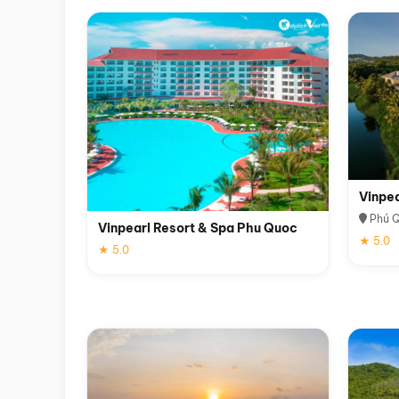
Vinpe
Phú 
Vinpearl Resort & Spa Phu Quoc
★ 5.0
★ 5.0