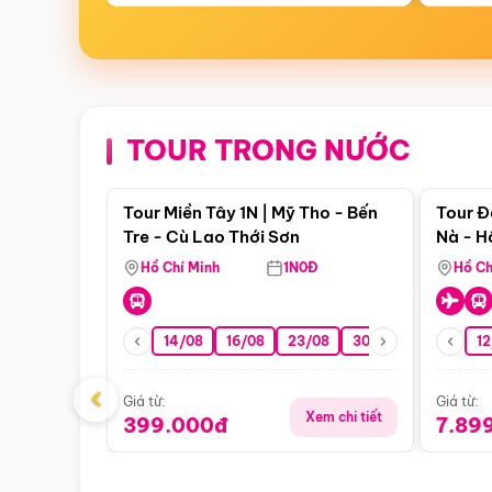
TOUR TRONG NƯỚC
Điểm nổi bật
Tour Miền Tây 1N | Mỹ Tho - Bến
Tour Đ
Tre - Cù Lao Thới Sơn
Nà - H
Nha
Hồ Chí Minh
1N0Đ
Hồ Ch
14/08
16/08
23/08
30/08
06/09
12
1
‹
Giá từ:
Giá từ:
Xem chi tiết
399.000đ
7.89