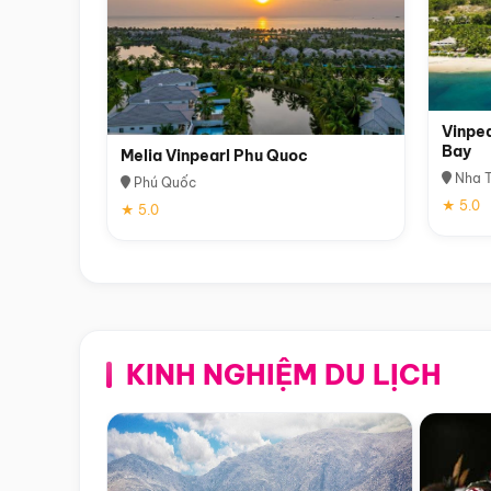
Vinpea
Bay
Melia Vinpearl Phu Quoc
Nha T
Phú Quốc
★ 5.0
★ 5.0
KINH NGHIỆM DU LỊCH