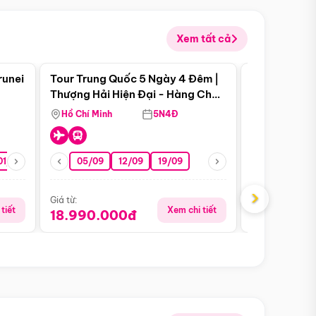
Xem tất cả
 bật
Điểm nổi bật
runei
Tour Trung Quốc 5 Ngày 4 Đêm |
Tour Trung 
Tour Hè
Thượng Hải Hiện Đại - Hàng Châu
Ân Thi - Trư
Nên Thơ - Ô Trấn Cổ Kính
Hồ Chí Minh
5N4Đ
Hồ Chí Minh
01/10
15/10
29/10
05/09
12/09
19/09
16/08
›
Giá từ:
Giá từ:
tiết
Xem chi tiết
18.990.000đ
16.990.0