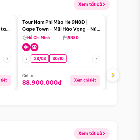
Xem tất cả
 bật
Điểm nổi bật
Tour Nam Phi Mùa Hè 9N8Đ |
Tour Mỹ Mùa
star
Cape Town - Mũi Hảo Vọng - Núi
Hoa Kỳ - Me
Bàn - Johannesburg - Pretoria -
Hồ Chí Minh
9N8Đ
Hồ Chí Minh
Safari - Lodge
28/08
30/10
29/08
›
Giá từ:
Giá từ:
tiết
Xem chi tiết
88.900.000đ
59.900.
Xem tất cả