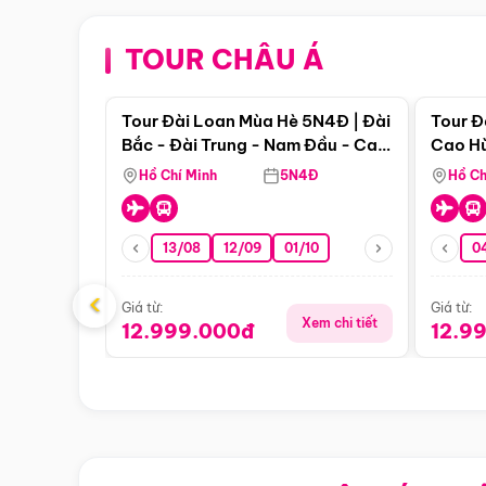
TOUR CHÂU Á
Điểm nổi bật
Tour Đài Loan Mùa Hè 5N4Đ | Đài
Tour Đ
Bắc - Đài Trung - Nam Đầu - Cao
Cao Hù
Hùng ( Bay Vn)
(Bay V
Hồ Chí Minh
5N4Đ
Hồ Ch
13/08
12/09
01/10
0
‹
Giá từ:
Giá từ:
Xem chi tiết
12.999.000đ
12.9