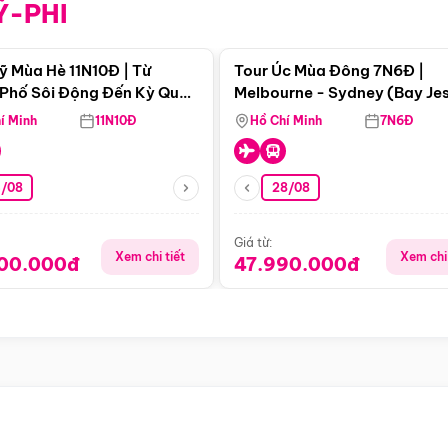
Ỹ-PHI
Điểm nổi bật
Điểm nổi
ỹ Mùa Hè 11N10Đ | Từ
Tour Úc Mùa Đông 7N6Đ |
Phố Sôi Động Đến Kỳ Quan
Melbourne - Sydney (Bay Je
Nhiên Mỹ
Airways)
í Minh
11N10Đ
Hồ Chí Minh
7N6Đ
4/08
28/08
Giá từ:
Xem chi tiết
Xem chi 
900.000đ
47.990.000đ