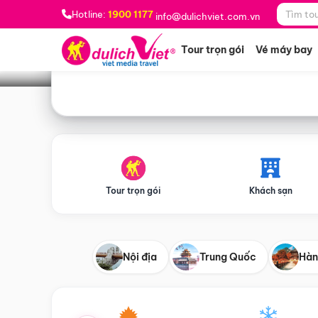
Bạn muốn đi đâu?
*
Hotline:
1900 1177
info@dulichviet.com.vn
Tour trọn gói
Vé máy bay
Tour trọn gói
Khách sạn
Nội địa
Trung Quốc
Hàn