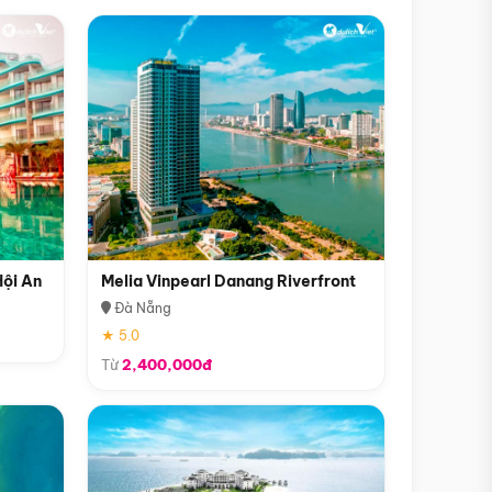
Hội An
Melia Vinpearl Danang Riverfront
Đà Nẵng
★ 5.0
Từ
2,400,000đ