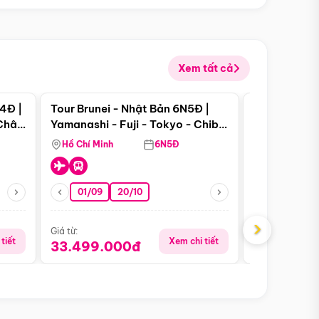
Xem tất cả
 bật
Điểm nổi bật
4Đ |
Tour Brunei - Nhật Bản 6N5Đ |
Tour Campu
 Châu
Yamanashi - Fuji - Tokyo - Chiba
Siem Reap -
- Freeday
Hồ Chí Minh
6N5Đ
Hồ Chí Minh
01/09
20/10
13/08
›
Giá từ:
Giá từ:
tiết
Xem chi tiết
33.499.000đ
5.650.00