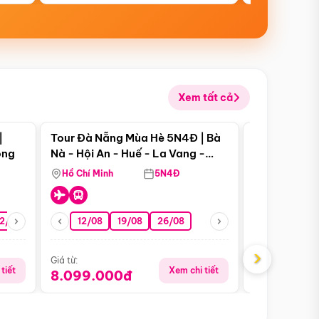
Xem tất cả
 bật
Điểm nổi bật
|
Tour Đà Nẵng Mùa Hè 5N4Đ | Bà
Tour Đà Nẵn
ong
Nà - Hội An - Huế - La Vang -
Nà - Hội An
Động Thiên Đường
Nha
Hồ Chí Minh
5N4Đ
Hồ Chí Minh
2/08
26/08
05/09
12/08
19/08
09/09
26/08
12/09
13/08
›
Giá từ:
Giá từ:
tiết
Xem chi tiết
8.099.000đ
6.899.00