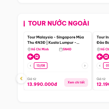
TOUR NƯỚC NGOÀI
Điểm nổi bật
Tour Malaysia - Singapore Mùa
Tour I
Thu 4N3Đ | Kuala Lumpur -
Đảo Ba
Malacca - Johor Baru -
Pengli
Hồ Chí Minh
5N4Đ
Hồ Ch
Singapore
13/08
07
‹
Giá từ:
Giá từ:
Xem chi tiết
13.990.000đ
12.1