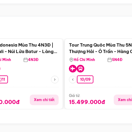
Điểm nổi bật
Điểm nổi
ndonesia Mùa Thu 4N3Đ |
Tour Trung Quôc Mùa Thu 5N
li - Núi Lửa Batur - Làng
Thượng Hải - Ô Trấn - Hàng
puran
(Tour Không Shopping)
í Minh
4N3Đ
Hồ Chí Minh
5N4Đ
/11
10/09
Giá từ:
Xem chi tiết
Xem chi 
90.000đ
15.499.000đ