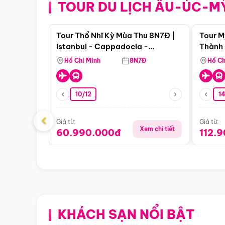
TOUR DU LỊCH ÂU-ÚC-M
Điểm nổi bật
Tour Thổ Nhĩ Kỳ Mùa Thu 8N7Đ |
Tour M
Istanbul - Cappadocia -
Thành 
Pamukkale
Thiên 
Hồ Chí Minh
8N7Đ
Hồ Ch
10/12
1
‹
Giá từ:
Giá từ:
Xem chi tiết
60.990.000đ
112.
KHÁCH SẠN NỔI BẬT