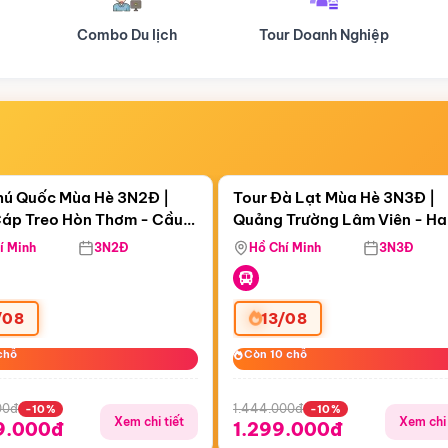
Tour Doanh Nghiệp
Du lịch Hành Hương
Điểm nổi bật
Điểm nổi
ngày 05:56:04
Còn
05 ngày 05:56:04
hú Quốc Mùa Hè 3N2Đ |
Tour Đà Lạt Mùa Hè 3N3Đ |
áp Treo Hòn Thơm - Cầu
Quảng Trường Lâm Viên - H
áp Treo Hòn Thơm
Công Viên Nước Aquatopia
Hill - Puppy Farm
í Minh
3N2Đ
Hồ Chí Minh
3N3Đ
/08
13/08
chỗ
chỗ
Còn 10 chỗ
Còn 10 chỗ
00đ
1.444.000đ
-10%
-10%
Xem chi tiết
Xem chi 
9.000đ
1.299.000đ