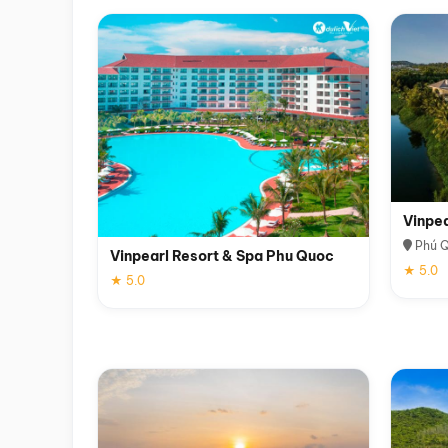
Vinpe
Phú 
Vinpearl Resort & Spa Phu Quoc
★ 5.0
★ 5.0