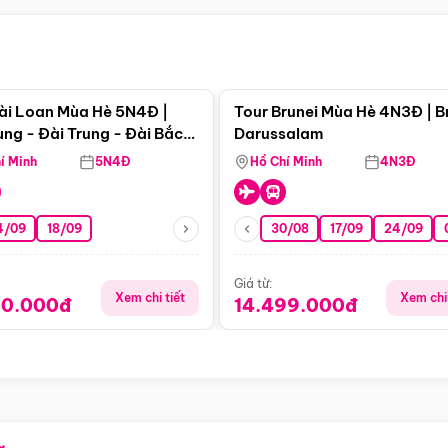
Điểm nổi bật
Điểm nổi
ài Loan Mùa Hè 5N4Đ |
Tour Brunei Mùa Hè 4N3Đ | B
ng - Đài Trung - Đài Bắc
Darussalam
j)
í Minh
5N4Đ
Hồ Chí Minh
4N3Đ
4/09
18/09
30/08
17/09
24/09
Giá từ:
Xem chi tiết
Xem chi 
90.000đ
14.499.000đ