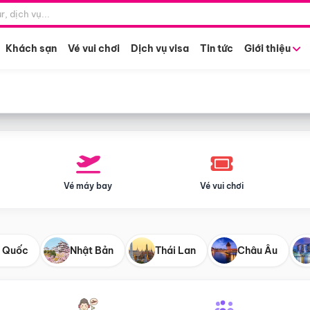
Điểm khởi hành
Tháng khở
Hồ Chí Minh
Bất kỳ 
Khách sạn
Vé vui chơi
Dịch vụ visa
Tin tức
Giới thiệu
Vé máy bay
Vé vui chơi
 Quốc
Nhật Bản
Thái Lan
Châu Âu