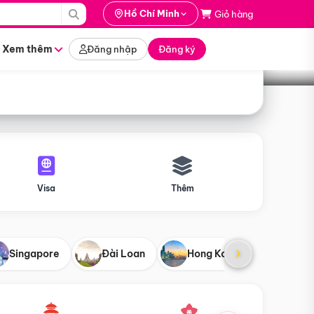
i hành
Hồ Chí Minh
Giỏ hàng
Tìm tour
tháng nào
Xem thêm
Đăng nhập
Đăng ký
Visa
Thêm
Singapore
Đài Loan
Hong Kong
Mỹ