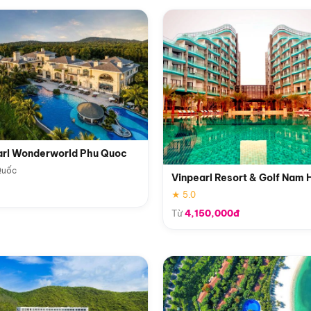
arl Wonderworld Phu Quoc
Quốc
Vinpearl Resort & Golf Nam 
★ 5.0
Từ
4,150,000đ