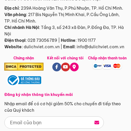
Địa chỉ
: 239A Hoàng Văn Thụ, P.Phú Nhuận, TP. Hồ Chí Minh.
Văn phòng
:
217 Bis Nguyễn Thị Minh Khai, P.Cầu Ông Lãnh,
TP. Hồ Chí Minh.
Chi nhánh Hà Nội
:
Tầng 3, số 243 xã Đàn, P.Đống Đa, TP. Hà
Nội
Điện thoại
:
028 73056789
|
Hotline
:
1900 1177
Website
:
dulichviet.com.vn
|
Email
:
info@dulichviet.com.vn
Chứng nhận
Kết nối với chúng tôi
Chấp nhận thanh toán
Đăng ký nhận thông tin khuyến mãi
Nhập email để có cơ hội giảm 50% cho chuyến đi tiếp theo
của Quý khách