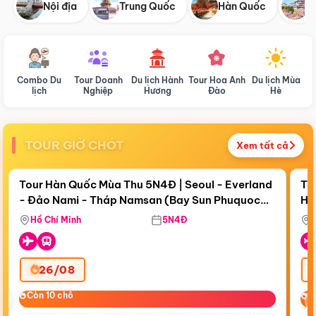
Nội địa
Trung Quốc
Hàn Quốc
N
Combo Du
Tour Doanh
Du lịch Hành
Tour Hoa Anh
Du lịch Mùa
D
lịch
Nghiệp
Hương
Đào
Hè
TOUR GIỜ CHÓT
Xem tất cả
Điểm nổi bật
Còn
19 ngày 13:08:20
Cò
Tour Hàn Quốc Mùa Thu 5N4Đ | Seoul - Everland
To
- Đảo Nami - Tháp Namsan (Bay Sun Phuquoc
Hò
Tặ
Airways)
Aq
Hồ Chí Minh
5N4Đ
26/08
‹
Còn 10 chỗ
Còn 10 chỗ
C
C