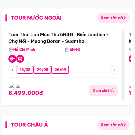
TOUR NƯỚC NGOÀI
Xem tất cả
Điểm nổi bật
Tour Thái Lan Mùa Thu 5N4Đ | Biển Jomtien -
To
Chợ Nổi - Muang Boran - Suanthai
Ku
Si
Hồ Chí Minh
5N4Đ
15/08
29/08
26/09
Giá từ:
Giá
Xem chi tiết
8.499.000đ
1
TOUR CHÂU Á
Xem tất cả
Điểm nổi bật