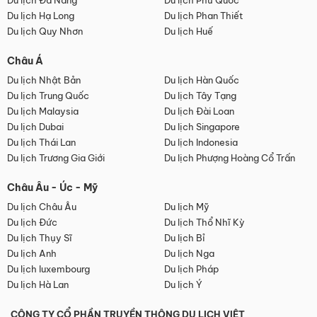
Du lịch Đà Nẵng
Du lịch Phú Quốc
Du lịch Hạ Long
Du lịch Phan Thiết
Du lịch Quy Nhơn
Du lịch Huế
Châu Á
Du lịch Nhật Bản
Du lịch Hàn Quốc
Du lịch Trung Quốc
Du lịch Tây Tạng
Du lịch Malaysia
Du lịch Đài Loan
Du lịch Dubai
Du lịch Singapore
Du lịch Thái Lan
Du lịch Indonesia
Du lịch Trương Gia Giới
Du lịch Phượng Hoàng Cổ Trấn
Châu Âu - Úc - Mỹ
Du lịch Châu Âu
Du lịch Mỹ
Du lịch Đức
Du lịch Thổ Nhĩ Kỳ
Du lịch Thụy Sĩ
Du lịch Bỉ
Du lịch Anh
Du lịch Nga
Du lịch luxembourg
Du lịch Pháp
Du lịch Hà Lan
Du lịch Ý
CÔNG TY CỔ PHẦN TRUYỀN THÔNG DU LỊCH VIỆT