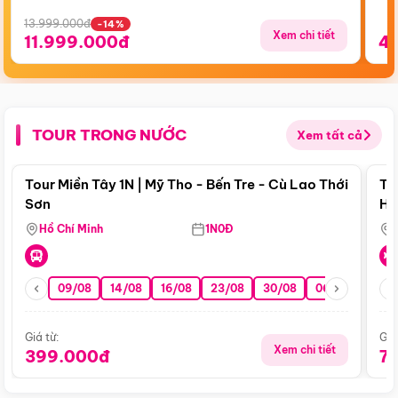
13.999.000đ
-14%
Xem chi tiết
11.999.000đ
4
TOUR TRONG NƯỚC
Xem tất cả
Điểm nổi bật
Tour Miền Tây 1N | Mỹ Tho - Bến Tre - Cù Lao Thới
To
Sơn
Hu
Hồ Chí Minh
1N0Đ
09/08
14/08
16/08
23/08
30/08
06/09
13/0
Giá từ:
Giá
Xem chi tiết
399.000đ
7