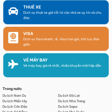
THUÊ XE
Dịch vụ thuê xe giá tốt từ các nhà xe uy tín và chu
đáo
VISA
Dịch vụ Visa nhanh, rẻ. Visa trọn gói, thủ tục đơn
giản
VÉ MÁY BAY
Vé máy bay giá rẻ nhất, nhiều khuyến mãi hấp dẫn
Trong nước
Du lịch Nam Du
Du lịch Đà Lạt
Du lịch Miền tây
Du lịch Nha Trang
Du lịch Côn Đảo
Du lịch Sapa