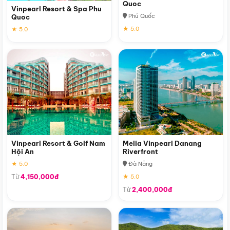
Quoc
Vinpearl Resort & Spa Phu
Phú Quốc
Quoc
★ 5.0
★ 5.0
Vinpearl Resort & Golf Nam
Melia Vinpearl Danang
Hội An
Riverfront
★ 5.0
Đà Nẵng
Từ
4,150,000đ
★ 5.0
Từ
2,400,000đ