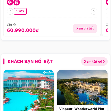
10/12
Giá từ:
Giá
Xem chi tiết
60.990.000đ
6
KHÁCH SẠN NỔI BẬT
Xem tất cả
Vinpearl Wonderworld Phu