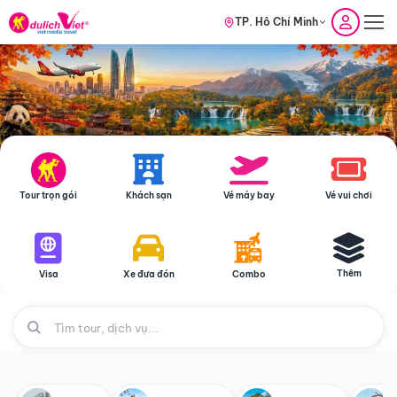
TP. Hồ Chí Minh
Tour trọn gói
Khách sạn
Vé máy bay
Vé vui chơi
Thêm
Visa
Xe đưa đón
Combo