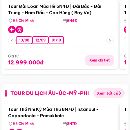
Tour Đài Loan Mùa Hè 5N4Đ | Đài Bắc - Đài
To
Trung - Nam Đầu - Cao Hùng ( Bay Vn)
Tr
Hồ Chí Minh
5N4Đ
13/08
12/09
01/10
Giá từ:
Giá
Xem chi tiết
12.999.000đ
1
TOUR DU LỊCH ÂU-ÚC-MỸ-PHI
Xem tất cả
Điểm nổi bật
Tour Thổ Nhĩ Kỳ Mùa Thu 8N7Đ | Istanbul -
To
Cappadocia - Pamukkale
Hồ Chí Minh
8N7Đ