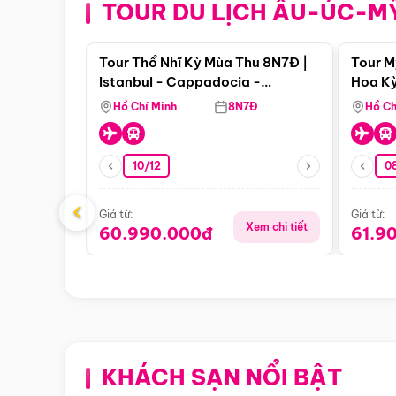
TOUR DU LỊCH ÂU-ÚC-M
Điểm nổi bật
Tour Thổ Nhĩ Kỳ Mùa Thu 8N7Đ |
Tour M
Istanbul - Cappadocia -
Hoa Kỳ
Pamukkale
Hồ Chí Minh
8N7Đ
Hồ Ch
10/12
0
‹
Giá từ:
Giá từ:
Xem chi tiết
60.990.000đ
61.9
KHÁCH SẠN NỔI BẬT