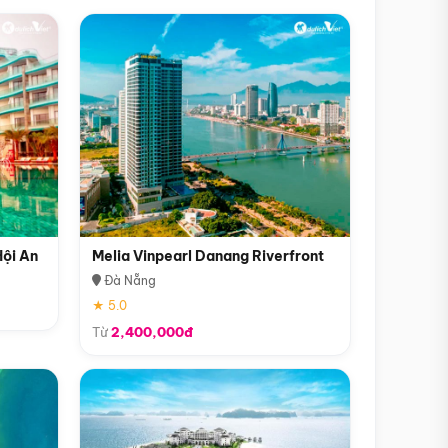
Hội An
Melia Vinpearl Danang Riverfront
Đà Nẵng
★ 5.0
Từ
2,400,000đ