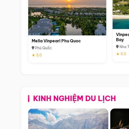
Vinpea
Bay
Melia Vinpearl Phu Quoc
Nha T
Phú Quốc
★ 5.0
★ 5.0
KINH NGHIỆM DU LỊCH