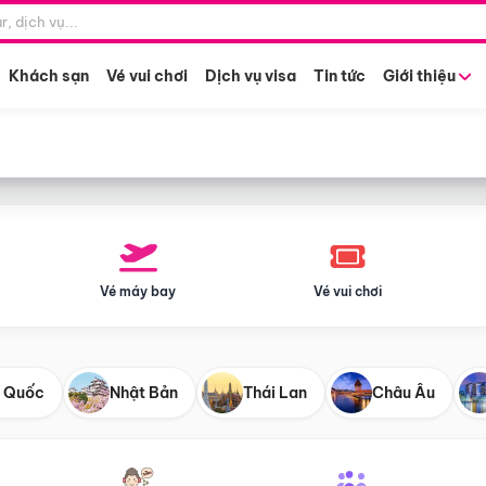
Điểm khởi hành
Tháng khở
Hồ Chí Minh
Bất kỳ 
Khách sạn
Vé vui chơi
Dịch vụ visa
Tin tức
Giới thiệu
Vé máy bay
Vé vui chơi
 Quốc
Nhật Bản
Thái Lan
Châu Âu