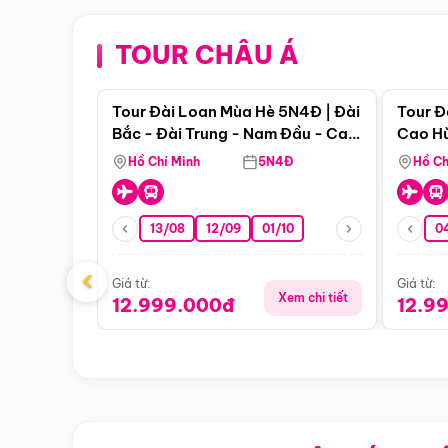
TOUR CHÂU Á
Điểm nổi bật
Tour Đài Loan Mùa Hè 5N4Đ | Đài
Tour Đ
Bắc - Đài Trung - Nam Đầu - Cao
Cao Hù
Hùng ( Bay Vn)
(Bay V
Hồ Chí Minh
5N4Đ
Hồ Ch
13/08
12/09
01/10
0
‹
Giá từ:
Giá từ:
Xem chi tiết
12.999.000đ
12.9