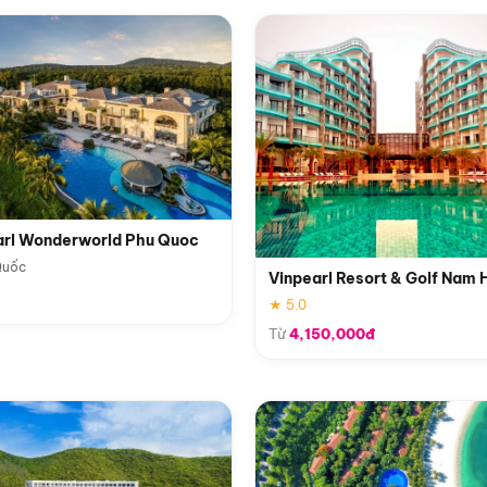
arl Wonderworld Phu Quoc
Quốc
Vinpearl Resort & Golf Nam 
★ 5.0
Từ
4,150,000đ