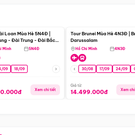
Điểm nổi bật
Điểm nổi
ài Loan Mùa Hè 5N4Đ |
Tour Brunei Mùa Hè 4N3Đ | B
ng - Đài Trung - Đài Bắc
Darussalam
j)
í Minh
5N4Đ
Hồ Chí Minh
4N3Đ
4/09
18/09
30/08
17/09
24/09
Giá từ:
Xem chi tiết
Xem chi 
90.000đ
14.499.000đ