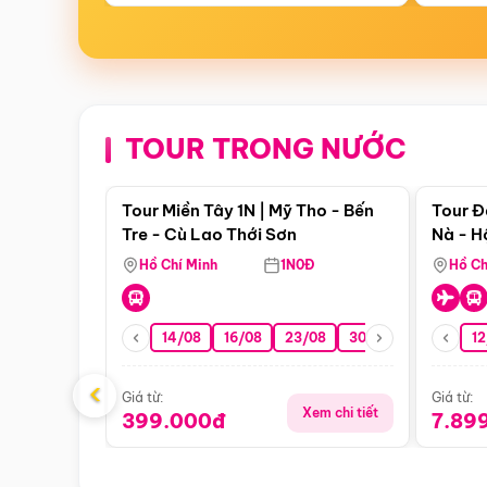
TOUR TRONG NƯỚC
Điểm nổi bật
Tour Miền Tây 1N | Mỹ Tho - Bến
Tour Đ
Tre - Cù Lao Thới Sơn
Nà - H
Nha
Hồ Chí Minh
1N0Đ
Hồ Ch
14/08
16/08
23/08
30/08
06/09
12
1
‹
Giá từ:
Giá từ:
Xem chi tiết
399.000đ
7.89