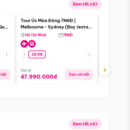
Xem tất cả
 bật
Điểm nổi bật
Tour Úc Mùa Đông 7N6Đ |
Tour Nam Ph
 Quan
Melbourne - Sydney (Bay Jestar
Cape Town -
Airways)
Bàn - Johan
Hồ Chí Minh
7N6Đ
Hồ Chí Minh
Safari - Lo
28/08
28/08
›
Giá từ:
Giá từ:
tiết
Xem chi tiết
47.990.000đ
88.900.0
Xem tất cả