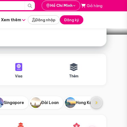
i hành
Hồ Chí Minh
Giỏ hàng
Tìm tour
tháng nào
Xem thêm
Đăng nhập
Đăng ký
Visa
Thêm
Singapore
Đài Loan
Hong Kong
Mỹ