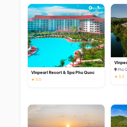
Vinpe
Phú 
Vinpearl Resort & Spa Phu Quoc
★ 5.0
★ 5.0