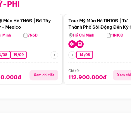
Ỹ-PHI
Điểm nổi bật
Điểm nổi
ỹ Mùa Hè 7N6Đ | Bờ Tây
Tour Mỹ Mùa Hè 11N10Đ | Từ
 - Mexico
Thành Phố Sôi Động Đến Kỳ
Thiên Nhiên Mỹ
í Minh
7N6Đ
Hồ Chí Minh
11N10Đ
8/08
19/09
14/08
Giá từ:
Xem chi tiết
Xem chi 
00.000đ
112.900.000đ