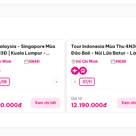
Điểm nổi bật
Điểm nổi
alaysia - Singapore Mùa
Tour Indonesia Mùa Thu 4N3
3Đ | Kuala Lumpur -
Đảo Bali - Núi Lửa Batur - L
a - Johor Baru -
Penglipuran
í Minh
5N4Đ
Hồ Chí Minh
4N3Đ
pore
3/08
07/11
Giá từ:
Xem chi tiết
Xem chi 
90.000đ
12.190.000đ