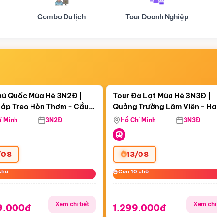
Tour Doanh Nghiệp
Du lịch Hành Hương
Điểm nổi bật
Điểm nổi
ngày 00:19:24
Còn
06 ngày 00:19:24
hú Quốc Mùa Hè 3N2Đ |
Tour Đà Lạt Mùa Hè 3N3Đ |
áp Treo Hòn Thơm - Cầu
Quảng Trường Lâm Viên - H
áp Treo Hòn Thơm
Công Viên Nước Aquatopia
Hill - Puppy Farm
í Minh
3N2Đ
Hồ Chí Minh
3N3Đ
/08
13/08
chỗ
chỗ
Còn 10 chỗ
Còn 10 chỗ
Xem chi tiết
Xem chi 
9.000đ
1.299.000đ