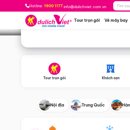
Bạn muốn đi đâu?
*
Hotline:
1900 1177
info@dulichviet.com.vn
Tour trọn gói
Vé máy bay
Tour trọn gói
Khách sạn
Nội địa
Trung Quốc
Hàn