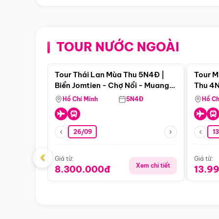
TOUR NƯỚC NGOÀI
Điểm nổi bật
Tour Thái Lan Mùa Thu 5N4Đ |
Tour M
Biển Jomtien - Chợ Nổi - Muang
Thu 4N
Boran - Suanthai
Malacc
Hồ Chí Minh
5N4Đ
Hồ Ch
Singa
26/09
1
‹
Giá từ:
Giá từ:
Xem chi tiết
8.300.000đ
13.9