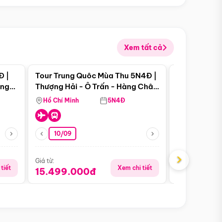
Xem tất cả
 bật
Điểm nổi bật
Đ |
Tour Trung Quôc Mùa Thu 5N4Đ |
Tour Trung
àng
Thượng Hải - Ô Trấn - Hàng Châu
| Thành Đô 
(Tour Không Shopping)
Viên Gấu Tr
Hồ Chí Minh
5N4Đ
Hồ Chí Minh
10/09
23/08
›
Giá từ:
Giá từ:
tiết
Xem chi tiết
15.499.000đ
16.999.0