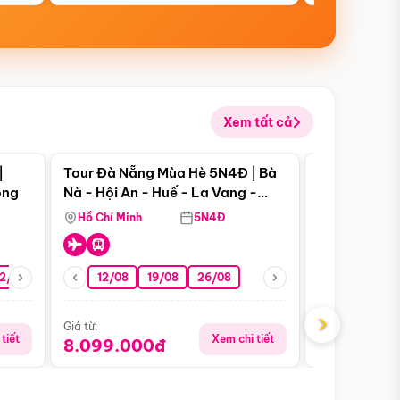
Xem tất cả
 bật
Điểm nổi bật
|
Tour Đà Nẵng Mùa Hè 5N4Đ | Bà
Tour Đà Nẵn
ong
Nà - Hội An - Huế - La Vang -
Nà - Hội An
Động Thiên Đường
Nha
Hồ Chí Minh
5N4Đ
Hồ Chí Minh
2/08
26/08
05/09
12/08
19/08
09/09
26/08
12/09
13/08
›
Giá từ:
Giá từ:
tiết
Xem chi tiết
8.099.000đ
6.899.00