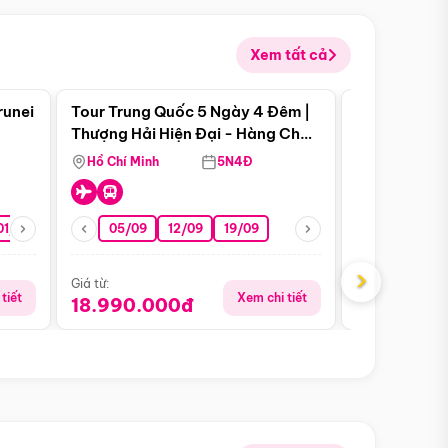
Xem tất cả
 bật
Điểm nổi bật
runei
Tour Trung Quốc 5 Ngày 4 Đêm |
Tour Trung 
Tour Hè
Thượng Hải Hiện Đại - Hàng Châu
Ân Thi - Trư
Nên Thơ - Ô Trấn Cổ Kính
Hồ Chí Minh
5N4Đ
Hồ Chí Minh
01/10
15/10
29/10
05/09
12/09
19/09
07/08
›
Giá từ:
Giá từ:
tiết
Xem chi tiết
18.990.000đ
16.990.0