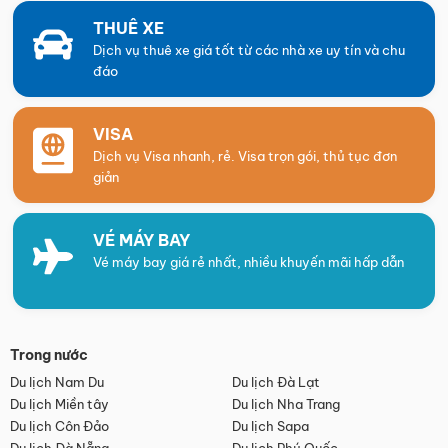
THUÊ XE
Dịch vụ thuê xe giá tốt từ các nhà xe uy tín và chu
đáo
VISA
Dịch vụ Visa nhanh, rẻ. Visa trọn gói, thủ tục đơn
giản
VÉ MÁY BAY
Vé máy bay giá rẻ nhất, nhiều khuyến mãi hấp dẫn
Trong nước
Du lịch Nam Du
Du lịch Đà Lạt
Du lịch Miền tây
Du lịch Nha Trang
Du lịch Côn Đảo
Du lịch Sapa