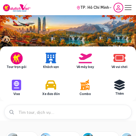
TP. Hồ Chí Minh
Tour trọn gói
Khách sạn
Vé máy bay
Vé vui chơi
Thêm
Visa
Xe đưa đón
Combo