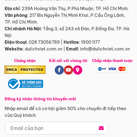
Địa chỉ
: 239A Hoàng Văn Thụ, P.Phú Nhuận, TP. Hồ Chí Minh.
Văn phòng
:
217 Bis Nguyễn Thị Minh Khai, P.Cầu Ông Lãnh,
TP. Hồ Chí Minh.
Chi nhánh Hà Nội
:
Tầng 3, số 243 xã Đàn, P.Đống Đa, TP. Hà
Nội
Điện thoại
:
028 73056789
|
Hotline
:
1900 1177
Website
:
dulichviet.com.vn
|
Email
:
info@dulichviet.com.vn
Chứng nhận
Kết nối với chúng tôi
Chấp nhận thanh toán
Đăng ký nhận thông tin khuyến mãi
Nhập email để có cơ hội giảm 50% cho chuyến đi tiếp theo
của Quý khách