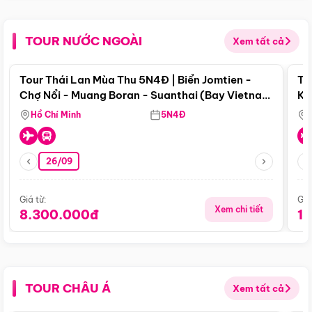
TOUR NƯỚC NGOÀI
Xem tất cả
Điểm nổi bật
Tour Thái Lan Mùa Thu 5N4Đ | Biển Jomtien -
To
Chợ Nổi - Muang Boran - Suanthai (Bay Vietnam
Ku
Airlines)
Si
Hồ Chí Minh
5N4Đ
26/09
Giá từ:
Giá
Xem chi tiết
8.300.000đ
1
TOUR CHÂU Á
Xem tất cả
Điểm nổi bật