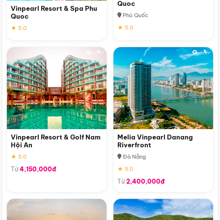
Quoc
Vinpearl Resort & Spa Phu
Phú Quốc
Quoc
★ 5.0
★ 5.0
Vinpearl Resort & Golf Nam
Melia Vinpearl Danang
Hội An
Riverfront
★ 5.0
Đà Nẵng
Từ
4,150,000đ
★ 5.0
Từ
2,400,000đ