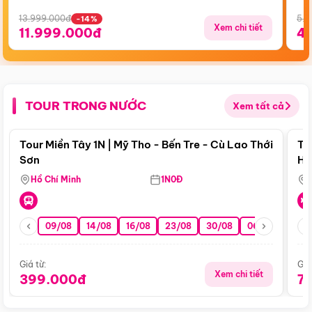
13.999.000đ
5.5
-14%
Xem chi tiết
11.999.000đ
4
TOUR TRONG NƯỚC
Xem tất cả
Điểm nổi bật
Tour Miền Tây 1N | Mỹ Tho - Bến Tre - Cù Lao Thới
To
Sơn
Hu
Hồ Chí Minh
1N0Đ
09/08
14/08
16/08
23/08
30/08
06/09
13/0
Giá từ:
Giá
Xem chi tiết
399.000đ
7