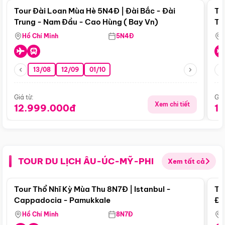
Tour Đài Loan Mùa Hè 5N4Đ | Đài Bắc - Đài
To
Trung - Nam Đầu - Cao Hùng ( Bay Vn)
Tr
Hồ Chí Minh
5N4Đ
13/08
12/09
01/10
Giá từ:
Giá
Xem chi tiết
12.999.000đ
1
TOUR DU LỊCH ÂU-ÚC-MỸ-PHI
Xem tất cả
Điểm nổi bật
Tour Thổ Nhĩ Kỳ Mùa Thu 8N7Đ | Istanbul -
To
Cappadocia - Pamukkale
Đế
Hồ Chí Minh
8N7Đ