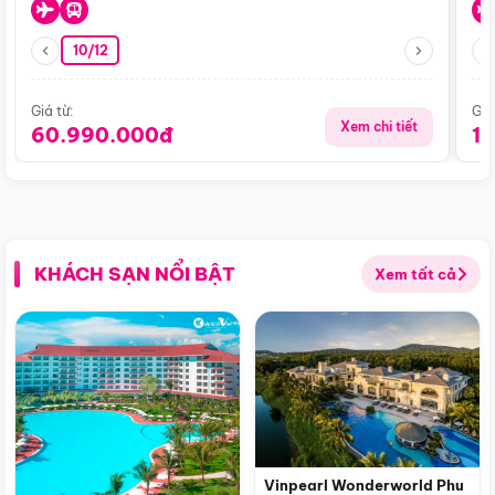
10/12
Giá từ:
Giá
Xem chi tiết
60.990.000đ
1
KHÁCH SẠN NỔI BẬT
Xem tất cả
Vinpearl Wonderworld Phu