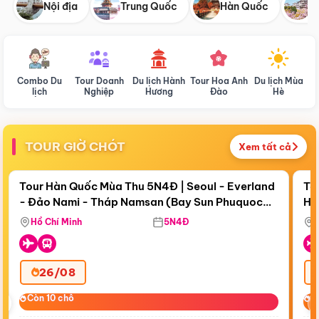
Nội địa
Trung Quốc
Hàn Quốc
N
Combo Du
Tour Doanh
Du lịch Hành
Tour Hoa Anh
Du lịch Mùa
D
lịch
Nghiệp
Hương
Đào
Hè
TOUR GIỜ CHÓT
Xem tất cả
Điểm nổi bật
Còn
18 ngày 16:48:51
Cò
Tour Hàn Quốc Mùa Thu 5N4Đ | Seoul - Everland
To
- Đảo Nami - Tháp Namsan (Bay Sun Phuquoc
Hò
Bay Sun Phuquoc Airways
Tặ
Airways)
Aq
Hồ Chí Minh
5N4Đ
26/08
‹
Còn 10 chỗ
Còn 10 chỗ
C
C