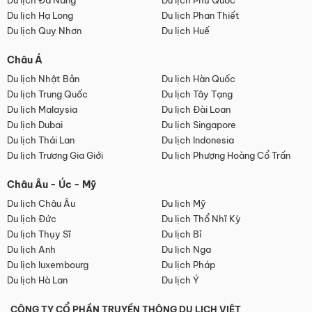
Du lịch Đà Nẵng
Du lịch Phú Quốc
Du lịch Hạ Long
Du lịch Phan Thiết
Du lịch Quy Nhơn
Du lịch Huế
Châu Á
Du lịch Nhật Bản
Du lịch Hàn Quốc
Du lịch Trung Quốc
Du lịch Tây Tạng
Du lịch Malaysia
Du lịch Đài Loan
Du lịch Dubai
Du lịch Singapore
Du lịch Thái Lan
Du lịch Indonesia
Du lịch Trương Gia Giới
Du lịch Phượng Hoàng Cổ Trấn
Châu Âu - Úc - Mỹ
Du lịch Châu Âu
Du lịch Mỹ
Du lịch Đức
Du lịch Thổ Nhĩ Kỳ
Du lịch Thụy Sĩ
Du lịch Bỉ
Du lịch Anh
Du lịch Nga
Du lịch luxembourg
Du lịch Pháp
Du lịch Hà Lan
Du lịch Ý
CÔNG TY CỔ PHẦN TRUYỀN THÔNG DU LỊCH VIỆT