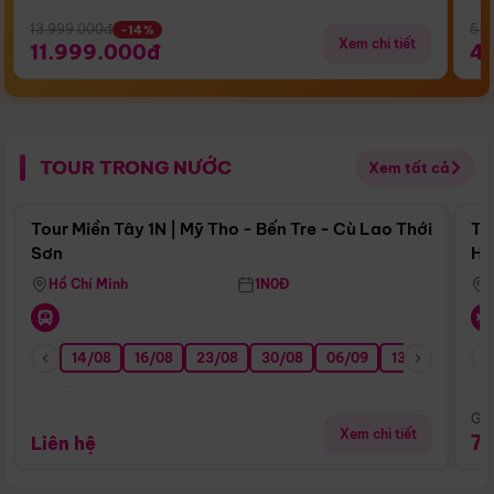
13.999.000đ
5.5
-14%
Xem chi tiết
11.999.000đ
4
TOUR TRONG NƯỚC
Xem tất cả
Điểm nổi bật
Tour Miền Tây 1N | Mỹ Tho - Bến Tre - Cù Lao Thới
To
Sơn
Hu
Hồ Chí Minh
1N0Đ
14/08
16/08
23/08
30/08
06/09
13/09
20/0
Giá
Xem chi tiết
7
Liên hệ