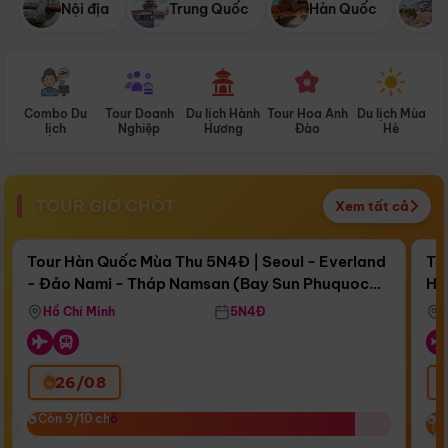
Nội địa
Trung Quốc
Hàn Quốc
N
Combo Du
Tour Doanh
Du lịch Hành
Tour Hoa Anh
Du lịch Mùa
D
lịch
Nghiệp
Hương
Đào
Hè
TOUR GIỜ CHÓT
Xem tất cả
Điểm nổi bật
Còn
15 ngày 22:41:41
Cò
Tour Hàn Quốc Mùa Thu 5N4Đ | Seoul - Everland
To
- Đảo Nami - Tháp Namsan (Bay Sun Phuquoc
Hò
Bay Sun Phuquoc Airways
Tặ
Airways)
Aq
Hồ Chí Minh
5N4Đ
26/08
‹
Còn 9/10 chỗ
Còn 9/10 chỗ
C
C