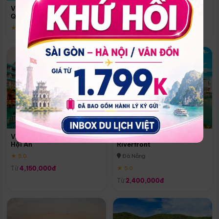
Quoc
Vinpearl Resort & Spa Phu
Phú Quốc
Quoc
★ 5.0
★ 5.0
Vinpearl Resort & Golf Nam
Melia Vinpearl Danang
Hội An
Riverfront
★ 5.0
Đà Nẵng
Từ
4,150,000đ
★ 5.0
Từ
2,400,000đ