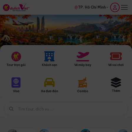
TP. Hồ Chí Minh
Tour trọn gói
Khách sạn
Vé máy bay
Vé vui chơi
Thêm
Visa
Xe đưa đón
Combo