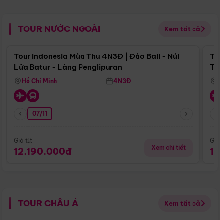
TOUR NƯỚC NGOÀI
Xem tất cả
Điểm nổi bật
Tour Indonesia Mùa Thu 4N3Đ | Đảo Bali - Núi
To
Lửa Batur - Làng Penglipuran
Tr
Hồ Chí Minh
4N3Đ
07/11
Giá từ:
Giá
Xem chi tiết
12.190.000đ
1
TOUR CHÂU Á
Xem tất cả
Điểm nổi bật