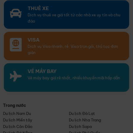
THUÊ XE
Dịch vụ thuê xe giá tốt từ các nhà xe uy tín và chu
đáo
VISA
Dịch vụ Visa nhanh, rẻ. Visa trọn gói, thủ tục đơn
giản
VÉ MÁY BAY
Vé máy bay giá rẻ nhất, nhiều khuyến mãi hấp dẫn
Trong nước
Du lịch Nam Du
Du lịch Đà Lạt
Du lịch Miền tây
Du lịch Nha Trang
Du lịch Côn Đảo
Du lịch Sapa