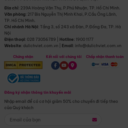
Địa chỉ
: 239A Hoàng Văn Thụ, P.Phú Nhuận, TP. Hồ Chí Minh.
Văn phòng
:
217 Bis Nguyễn Thị Minh Khai, P.Cầu Ông Lãnh,
TP. Hồ Chí Minh.
Chi nhánh Hà Nội
:
Tầng 3, số 243 xã Đàn, P.Đống Đa, TP. Hà
Nội
Điện thoại
:
028 73056789
|
Hotline
:
1900 1177
Website
:
dulichviet.com.vn
|
Email
:
info@dulichviet.com.vn
Chứng nhận
Kết nối với chúng tôi
Chấp nhận thanh toán
Đăng ký nhận thông tin khuyến mãi
Nhập email để có cơ hội giảm 50% cho chuyến đi tiếp theo
của Quý khách