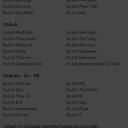
Du lịch Đà Nẵng
Du lịch Phú Quốc
Du lịch Hạ Long
Du lịch Phan Thiết
Du lịch Quy Nhơn
Du lịch Huế
Châu Á
Du lịch Nhật Bản
Du lịch Hàn Quốc
Du lịch Trung Quốc
Du lịch Tây Tạng
Du lịch Malaysia
Du lịch Đài Loan
Du lịch Dubai
Du lịch Singapore
Du lịch Thái Lan
Du lịch Indonesia
Du lịch Trương Gia Giới
Du lịch Phượng Hoàng Cổ Trấn
Châu Âu - Úc - Mỹ
Du lịch Châu Âu
Du lịch Mỹ
Du lịch Đức
Du lịch Thổ Nhĩ Kỳ
Du lịch Thụy Sĩ
Du lịch Bỉ
Du lịch Anh
Du lịch Nga
Du lịch luxembourg
Du lịch Pháp
Du lịch Hà Lan
Du lịch Ý
CÔNG TY CỔ PHẦN TRUYỀN THÔNG DU LỊCH VIỆT