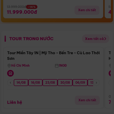
13.999.000đ
5.5
-14%
Xem chi tiết
11.999.000đ
4
TOUR TRONG NƯỚC
Xem tất cả
Điểm nổi bật
Tour Miền Tây 1N | Mỹ Tho - Bến Tre - Cù Lao Thới
To
Sơn
Hu
Hồ Chí Minh
1N0Đ
14/08
16/08
23/08
30/08
06/09
13/09
20/0
Giá
Xem chi tiết
7
Liên hệ