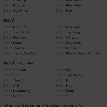
Du lịch Đà Nẵng
Du lịch Phú Quốc
Du lịch Hạ Long
Du lịch Phan Thiết
Du lịch Quy Nhơn
Du lịch Huế
Châu Á
Du lịch Nhật Bản
Du lịch Hàn Quốc
Du lịch Trung Quốc
Du lịch Tây Tạng
Du lịch Malaysia
Du lịch Đài Loan
Du lịch Dubai
Du lịch Singapore
Du lịch Thái Lan
Du lịch Indonesia
Du lịch Trương Gia Giới
Du lịch Phượng Hoàng Cổ Trấn
Châu Âu - Úc - Mỹ
Du lịch Châu Âu
Du lịch Mỹ
Du lịch Đức
Du lịch Thổ Nhĩ Kỳ
Du lịch Thụy Sĩ
Du lịch Bỉ
Du lịch Anh
Du lịch Nga
Du lịch luxembourg
Du lịch Pháp
Du lịch Hà Lan
Du lịch Ý
CÔNG TY CỔ PHẦN TRUYỀN THÔNG DU LỊCH VIỆT