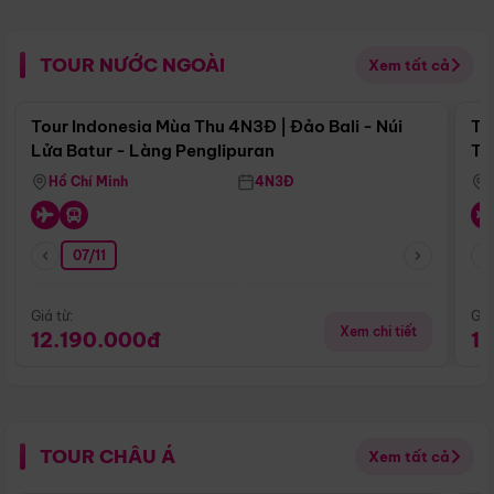
TOUR NƯỚC NGOÀI
Xem tất cả
Điểm nổi bật
Tour Indonesia Mùa Thu 4N3Đ | Đảo Bali - Núi
To
Lửa Batur - Làng Penglipuran
Tr
Hồ Chí Minh
4N3Đ
07/11
Giá từ:
Giá
Xem chi tiết
12.190.000đ
1
TOUR CHÂU Á
Xem tất cả
Điểm nổi bật