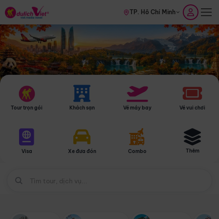
TP. Hồ Chí Minh
Tour trọn gói
Khách sạn
Vé máy bay
Vé vui chơi
Thêm
Visa
Xe đưa đón
Combo