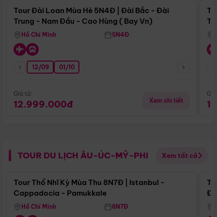
Tour Đài Loan Mùa Hè 5N4Đ | Đài Bắc - Đài
To
Trung - Nam Đầu - Cao Hùng ( Bay Vn)
Tr
Hồ Chí Minh
5N4Đ
12/09
01/10
Giá từ:
Giá
Xem chi tiết
12.999.000đ
1
TOUR DU LỊCH ÂU-ÚC-MỸ-PHI
Xem tất cả
Điểm nổi bật
Tour Thổ Nhĩ Kỳ Mùa Thu 8N7Đ | Istanbul -
To
Cappadocia - Pamukkale
Đế
Hồ Chí Minh
8N7Đ