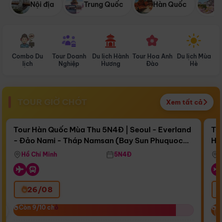
Nội địa
Trung Quốc
Hàn Quốc
N
Combo Du
Tour Doanh
Du lịch Hành
Tour Hoa Anh
Du lịch Mùa
D
lịch
Nghiệp
Hương
Đào
Hè
TOUR GIỜ CHÓT
Xem tất cả
Điểm nổi bật
Còn
16 ngày 11:40:13
Cò
Tour Hàn Quốc Mùa Thu 5N4Đ | Seoul - Everland
To
- Đảo Nami - Tháp Namsan (Bay Sun Phuquoc
Hò
Bay Sun Phuquoc Airways
Tặ
Airways)
Aq
Hồ Chí Minh
5N4Đ
26/08
‹
Còn 9/10 chỗ
Còn 9/10 chỗ
C
C