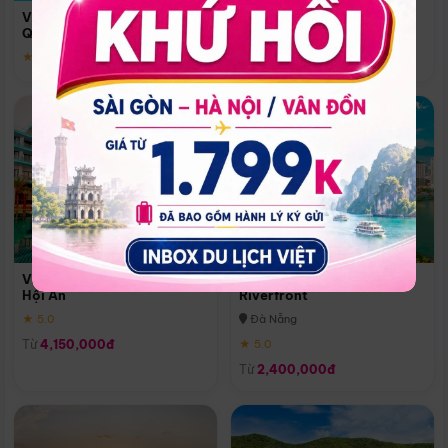
Quoc
Vinpearl Resort & Spa Phu
Phú Quốc
Quoc
★ 5.0
★ 5.0
Vinpearl Resort & Golf Nam
Melia Vinpearl Danang
Hội An
Riverfront
★ 5.0
Đà Nẵng
Từ
4,150,000đ
★ 5.0
Từ
2,400,000đ