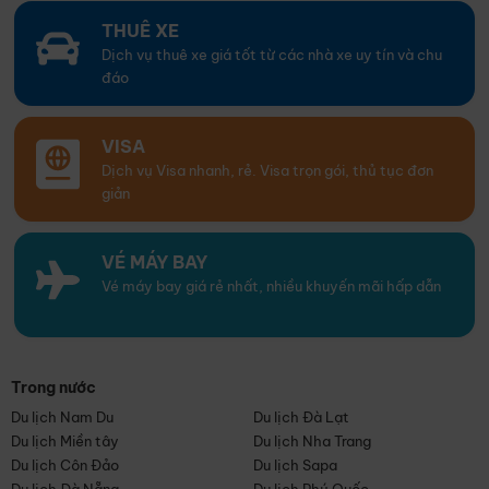
THUÊ XE
Dịch vụ thuê xe giá tốt từ các nhà xe uy tín và chu
đáo
VISA
Dịch vụ Visa nhanh, rẻ. Visa trọn gói, thủ tục đơn
giản
VÉ MÁY BAY
Vé máy bay giá rẻ nhất, nhiều khuyến mãi hấp dẫn
Trong nước
Du lịch Nam Du
Du lịch Đà Lạt
Du lịch Miền tây
Du lịch Nha Trang
Du lịch Côn Đảo
Du lịch Sapa