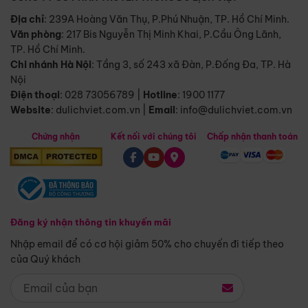
Địa chỉ
: 239A Hoàng Văn Thụ, P.Phú Nhuận, TP. Hồ Chí Minh.
Văn phòng
:
217 Bis Nguyễn Thị Minh Khai, P.Cầu Ông Lãnh,
TP. Hồ Chí Minh.
Chi nhánh Hà Nội
:
Tầng 3, số 243 xã Đàn, P.Đống Đa, TP. Hà
Nội
Điện thoại
:
028 73056789
|
Hotline
:
1900 1177
Website
:
dulichviet.com.vn
|
Email
:
info@dulichviet.com.vn
Chứng nhận
Kết nối với chúng tôi
Chấp nhận thanh toán
Đăng ký nhận thông tin khuyến mãi
Nhập email để có cơ hội giảm 50% cho chuyến đi tiếp theo
của Quý khách