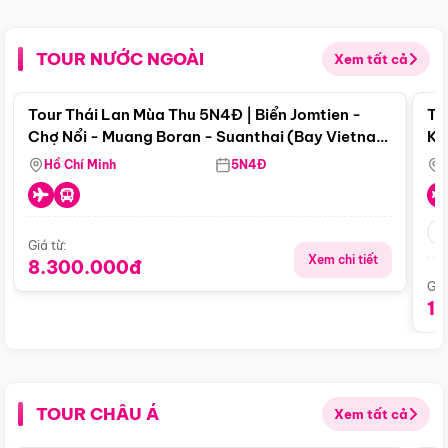
TOUR NƯỚC NGOÀI
Xem tất cả
Điểm nổi bật
Tour Thái Lan Mùa Thu 5N4Đ | Biển Jomtien -
To
Chợ Nổi - Muang Boran - Suanthai (Bay Vietnam
Ku
Airlines)
Si
Hồ Chí Minh
5N4Đ
Giá từ:
Xem chi tiết
8.300.000đ
Giá
1
TOUR CHÂU Á
Xem tất cả
Điểm nổi bật