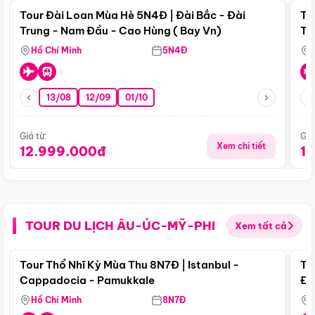
Tour Đài Loan Mùa Hè 5N4Đ | Đài Bắc - Đài
To
Trung - Nam Đầu - Cao Hùng ( Bay Vn)
Tr
Hồ Chí Minh
5N4Đ
13/08
12/09
01/10
Giá từ:
Giá
Xem chi tiết
12.999.000đ
1
TOUR DU LỊCH ÂU-ÚC-MỸ-PHI
Xem tất cả
Điểm nổi bật
Tour Thổ Nhĩ Kỳ Mùa Thu 8N7Đ | Istanbul -
To
Cappadocia - Pamukkale
Đế
Hồ Chí Minh
8N7Đ