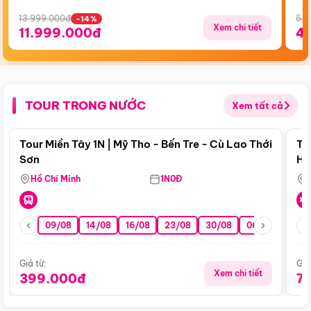
13.999.000đ
5.5
-14%
Xem chi tiết
11.999.000đ
4
TOUR TRONG NƯỚC
Xem tất cả
Điểm nổi bật
Tour Miền Tây 1N | Mỹ Tho - Bến Tre - Cù Lao Thới
To
Sơn
Hu
Hồ Chí Minh
1N0Đ
09/08
14/08
16/08
23/08
30/08
06/09
13/0
Giá từ:
Giá
Xem chi tiết
399.000đ
7