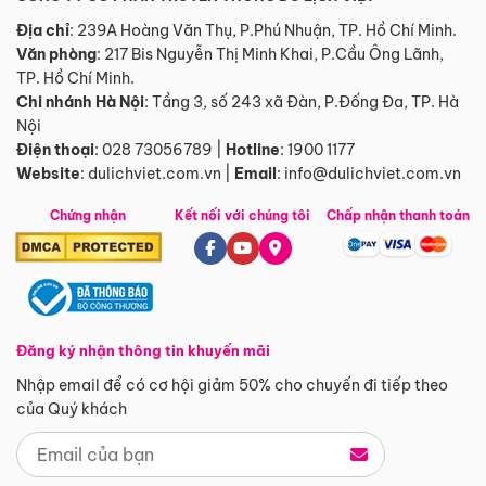
Địa chỉ
: 239A Hoàng Văn Thụ, P.Phú Nhuận, TP. Hồ Chí Minh.
Văn phòng
:
217 Bis Nguyễn Thị Minh Khai, P.Cầu Ông Lãnh,
TP. Hồ Chí Minh.
Chi nhánh Hà Nội
:
Tầng 3, số 243 xã Đàn, P.Đống Đa, TP. Hà
Nội
Điện thoại
:
028 73056789
|
Hotline
:
1900 1177
Website
:
dulichviet.com.vn
|
Email
:
info@dulichviet.com.vn
Chứng nhận
Kết nối với chúng tôi
Chấp nhận thanh toán
Đăng ký nhận thông tin khuyến mãi
Nhập email để có cơ hội giảm 50% cho chuyến đi tiếp theo
của Quý khách