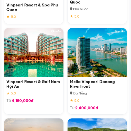
Quoc
Vinpearl Resort & Spa Phu
Phú Quốc
Quoc
★ 5.0
★ 5.0
Vinpearl Resort & Golf Nam
Melia Vinpearl Danang
Hội An
Riverfront
★ 5.0
Đà Nẵng
Từ
4,150,000đ
★ 5.0
Từ
2,400,000đ