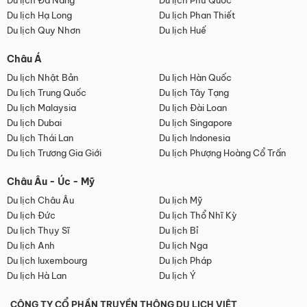
Du lịch Đà Nẵng
Du lịch Phú Quốc
Du lịch Hạ Long
Du lịch Phan Thiết
Du lịch Quy Nhơn
Du lịch Huế
Châu Á
Du lịch Nhật Bản
Du lịch Hàn Quốc
Du lịch Trung Quốc
Du lịch Tây Tạng
Du lịch Malaysia
Du lịch Đài Loan
Du lịch Dubai
Du lịch Singapore
Du lịch Thái Lan
Du lịch Indonesia
Du lịch Trương Gia Giới
Du lịch Phượng Hoàng Cổ Trấn
Châu Âu - Úc - Mỹ
Du lịch Châu Âu
Du lịch Mỹ
Du lịch Đức
Du lịch Thổ Nhĩ Kỳ
Du lịch Thụy Sĩ
Du lịch Bỉ
Du lịch Anh
Du lịch Nga
Du lịch luxembourg
Du lịch Pháp
Du lịch Hà Lan
Du lịch Ý
CÔNG TY CỔ PHẦN TRUYỀN THÔNG DU LỊCH VIỆT