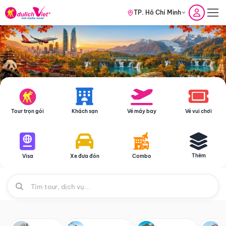
TP. Hồ Chí Minh
Tour trọn gói
Khách sạn
Vé máy bay
Vé vui chơi
Thêm
Visa
Xe đưa đón
Combo