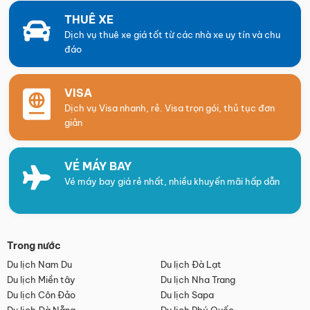
THUÊ XE
Dịch vụ thuê xe giá tốt từ các nhà xe uy tín và chu
đáo
VISA
Dịch vụ Visa nhanh, rẻ. Visa trọn gói, thủ tục đơn
giản
VÉ MÁY BAY
Vé máy bay giá rẻ nhất, nhiều khuyến mãi hấp dẫn
Trong nước
Du lịch Nam Du
Du lịch Đà Lạt
Du lịch Miền tây
Du lịch Nha Trang
Du lịch Côn Đảo
Du lịch Sapa