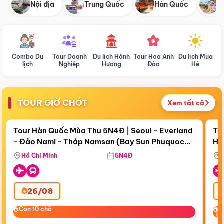
Nội địa
Trung Quốc
Hàn Quốc
N
Combo Du
Tour Doanh
Du lịch Hành
Tour Hoa Anh
Du lịch Mùa
D
lịch
Nghiệp
Hương
Đào
Hè
TOUR GIỜ CHÓT
Xem tất cả
Điểm nổi bật
Còn
18 ngày 12:43:50
Cò
Tour Hàn Quốc Mùa Thu 5N4Đ | Seoul - Everland
To
- Đảo Nami - Tháp Namsan (Bay Sun Phuquoc
Hò
Bay Sun Phuquoc Airways
Tặ
Airways)
Aq
Hồ Chí Minh
5N4Đ
26/08
‹
Còn 10 chỗ
Còn 10 chỗ
C
C