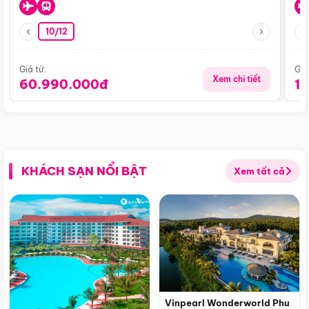
10/12
Giá từ:
Giá
Xem chi tiết
60.990.000đ
1
KHÁCH SẠN NỔI BẬT
Xem tất cả
Vinpearl Wonderworld Phu