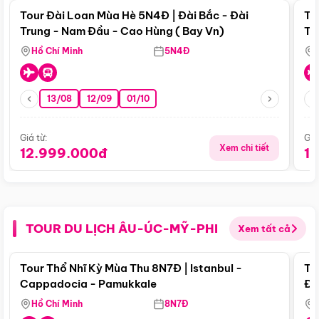
Tour Đài Loan Mùa Hè 5N4Đ | Đài Bắc - Đài
To
Trung - Nam Đầu - Cao Hùng ( Bay Vn)
Tr
Hồ Chí Minh
5N4Đ
13/08
12/09
01/10
Giá từ:
Giá
Xem chi tiết
12.999.000đ
1
TOUR DU LỊCH ÂU-ÚC-MỸ-PHI
Xem tất cả
Điểm nổi bật
Tour Thổ Nhĩ Kỳ Mùa Thu 8N7Đ | Istanbul -
To
Cappadocia - Pamukkale
Đế
Hồ Chí Minh
8N7Đ