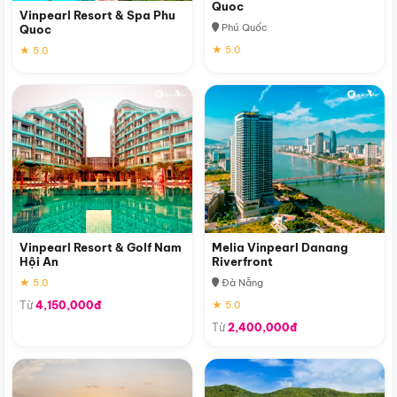
Quoc
Vinpearl Resort & Spa Phu
Phú Quốc
Quoc
★ 5.0
★ 5.0
Vinpearl Resort & Golf Nam
Melia Vinpearl Danang
Hội An
Riverfront
★ 5.0
Đà Nẵng
Từ
4,150,000đ
★ 5.0
Từ
2,400,000đ