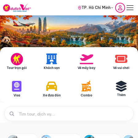
TP. Hồ Chí Minh
Tour trọn gói
Khách sạn
Vé máy bay
Vé vui chơi
Thêm
Visa
Xe đưa đón
Combo