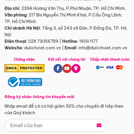
Địa chỉ
: 239A Hoàng Văn Thụ, P.Phú Nhuận, TP. Hồ Chí Minh.
Văn phòng
:
217 Bis Nguyễn Thị Minh Khai, P.Cầu Ông Lãnh,
TP. Hồ Chí Minh.
Chi nhánh Hà Nội
:
Tầng 3, số 243 xã Đàn, P.Đống Đa, TP. Hà
Nội
Điện thoại
:
028 73056789
|
Hotline
:
1900 1177
Website
:
dulichviet.com.vn
|
Email
:
info@dulichviet.com.vn
Chứng nhận
Kết nối với chúng tôi
Chấp nhận thanh toán
Đăng ký nhận thông tin khuyến mãi
Nhập email để có cơ hội giảm 50% cho chuyến đi tiếp theo
của Quý khách