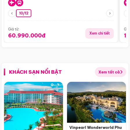
10/12
Giá từ:
Giá
Xem chi tiết
60.990.000đ
1
KHÁCH SẠN NỔI BẬT
Xem tất cả
Vinpearl Wonderworld Phu