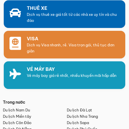
THUÊ XE
Dịch vụ thuê xe giá tốt từ các nhà xe uy tín và chu
đáo
VISA
Dịch vụ Visa nhanh, rẻ. Visa trọn gói, thủ tục đơn
giản
VÉ MÁY BAY
Vé máy bay giá rẻ nhất, nhiều khuyến mãi hấp dẫn
Trong nước
Du lịch Nam Du
Du lịch Đà Lạt
Du lịch Miền tây
Du lịch Nha Trang
Du lịch Côn Đảo
Du lịch Sapa