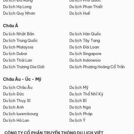
Du lịch Đà Nẵng
Du lịch Phú Quốc
Du lịch Hạ Long
Du lịch Phan Thiết
Du lịch Quy Nhơn
Du lịch Huế
Châu Á
Du lịch Nhật Bản
Du lịch Hàn Quốc
Du lịch Trung Quốc
Du lịch Tây Tạng
Du lịch Malaysia
Du lịch Đài Loan
Du lịch Dubai
Du lịch Singapore
Du lịch Thái Lan
Du lịch Indonesia
Du lịch Trương Gia Giới
Du lịch Phượng Hoàng Cổ Trấn
Châu Âu - Úc - Mỹ
Du lịch Châu Âu
Du lịch Mỹ
Du lịch Đức
Du lịch Thổ Nhĩ Kỳ
Du lịch Thụy Sĩ
Du lịch Bỉ
Du lịch Anh
Du lịch Nga
Du lịch luxembourg
Du lịch Pháp
Du lịch Hà Lan
Du lịch Ý
CÔNG TY CỔ PHẦN TRUYỀN THÔNG DU LỊCH VIỆT