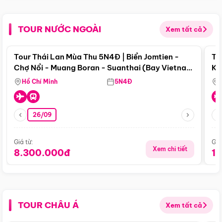
TOUR NƯỚC NGOÀI
Xem tất cả
Điểm nổi bật
Tour Thái Lan Mùa Thu 5N4Đ | Biển Jomtien -
To
Chợ Nổi - Muang Boran - Suanthai (Bay Vietnam
Ku
Airlines)
Si
Hồ Chí Minh
5N4Đ
26/09
Giá từ:
Giá
Xem chi tiết
8.300.000đ
1
TOUR CHÂU Á
Xem tất cả
Điểm nổi bật