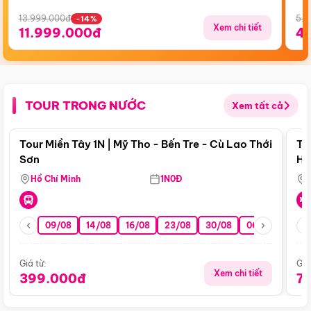
13.999.000đ
5.5
-14%
Xem chi tiết
11.999.000đ
4
TOUR TRONG NƯỚC
Xem tất cả
Điểm nổi bật
Tour Miền Tây 1N | Mỹ Tho - Bến Tre - Cù Lao Thới
To
Sơn
Hu
Hồ Chí Minh
1N0Đ
09/08
14/08
16/08
23/08
30/08
06/09
13/0
Giá từ:
Giá
Xem chi tiết
399.000đ
7