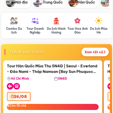
Nội địa
Trung Quốc
Hàn Quốc
N
Combo Du
Tour Doanh
Du lịch Hành
Tour Hoa Anh
Du lịch Mùa
D
lịch
Nghiệp
Hương
Đào
Hè
TOUR GIỜ CHÓT
Xem tất cả
Điểm nổi bật
Còn
18 ngày 17:18:15
Cò
Tour Hàn Quốc Mùa Thu 5N4Đ | Seoul - Everland
To
- Đảo Nami - Tháp Namsan (Bay Sun Phuquoc
Hò
Bay Sun Phuquoc Airways
Tặ
Airways)
Aq
Hồ Chí Minh
5N4Đ
26/08
‹
Còn 10 chỗ
Còn 10 chỗ
C
C