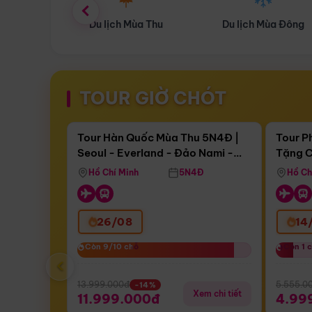
ùa Thu
Du lịch Mùa Đông
Combo Du lịch
TOUR GIỜ CHÓT
Điểm nổi bật
Còn
17 ngày 11:15:52
Còn
05 n
Tour Hàn Quốc Mùa Thu 5N4Đ |
Tour P
Seoul - Everland - Đảo Nami -
Tặng C
Bay Sun Phuquoc Airways
Tặng C
Tháp Namsan (Bay Sun Phuquoc
Hôn - 
Hồ Chí Minh
5N4Đ
Hồ Ch
Airways)
26/08
14
Còn 9/10 chỗ
Còn 9/10 chỗ
Còn 1 
Còn 1 
‹
13.999.000đ
5.555.0
-14%
Xem chi tiết
11.999.000đ
4.99