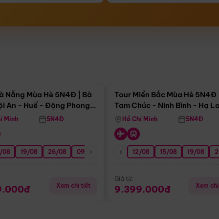
Điểm nổi bật
Điểm nổi
à Nẵng Mùa Hè 5N4Đ | Bà
Tour Miền Bắc Mùa Hè 5N4Đ 
ội An - Huế - Động Phong
Tam Chúc - Ninh Bình - Hạ L
í Minh
5N4Đ
Hồ Chí Minh
5N4Đ
/08
3/09
19/08
20/09
26/08
27/09
09/09
16/09
12/08
23/09
15/08
30/09
19/08
07/10
2
Giá từ:
Xem chi tiết
Xem chi 
9.000đ
9.399.000đ