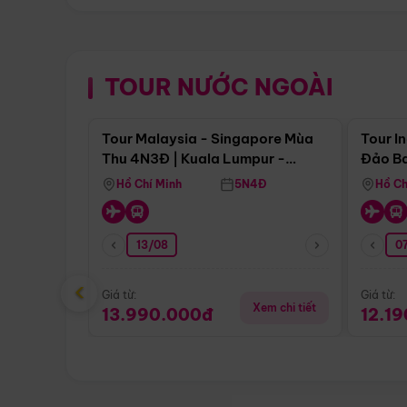
TOUR NƯỚC NGOÀI
Điểm nổi bật
Tour Malaysia - Singapore Mùa
Tour I
Thu 4N3Đ | Kuala Lumpur -
Đảo Ba
Malacca - Johor Baru -
Pengli
Hồ Chí Minh
5N4Đ
Hồ Ch
Singapore
13/08
07
‹
Giá từ:
Giá từ:
Xem chi tiết
13.990.000đ
12.1