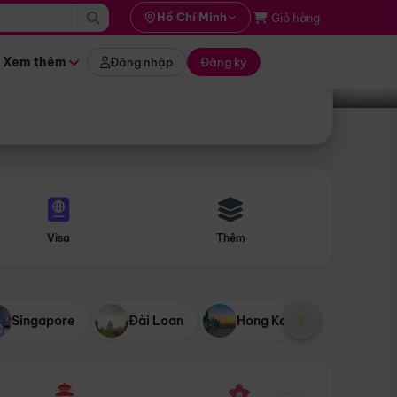
i hành
Hồ Chí Minh
Giỏ hàng
Tìm tour
tháng nào
Xem thêm
Đăng nhập
Đăng ký
Visa
Thêm
Singapore
Đài Loan
Hong Kong
Mỹ