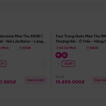
Điểm nổi bật
Điểm nổi
ndonesia Mùa Thu 4N3Đ |
Tour Trung Quôc Mùa Thu 5N
li - Núi Lửa Batur - Làng
Thượng Hải - Ô Trấn - Hàng
puran
(Tour Không Shopping)
í Minh
4N3Đ
Hồ Chí Minh
5N4Đ
/11
10/09
Giá từ:
Xem chi tiết
Xem chi 
90.000đ
15.499.000đ