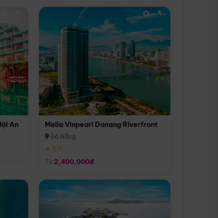
Hội An
Melia Vinpearl Danang Riverfront
Đà Nẵng
★ 5.0
Từ
2,400,000đ