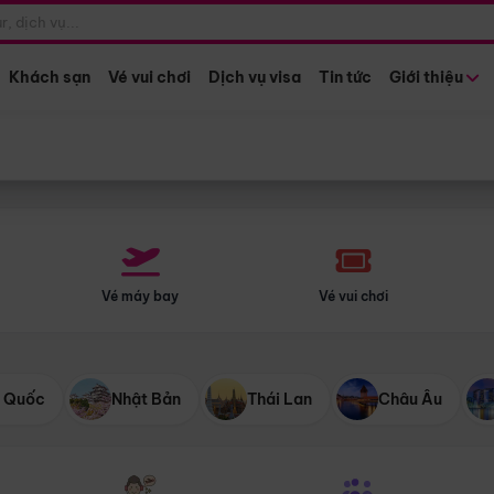
Điểm khởi hành
Tháng khở
Hồ Chí Minh
Bất kỳ 
Khách sạn
Vé vui chơi
Dịch vụ visa
Tin tức
Giới thiệu
Vé máy bay
Vé vui chơi
 Quốc
Nhật Bản
Thái Lan
Châu Âu