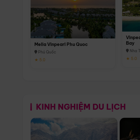
Vinpea
Bay
Melia Vinpearl Phu Quoc
Nha T
Phú Quốc
★ 5.0
★ 5.0
KINH NGHIỆM DU LỊCH