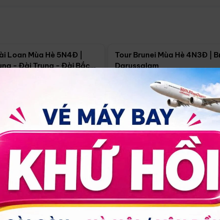
Điểm nổi bật
Điểm nổi
ài Loan Mùa Hè 5N4Đ |
Tour Brunei Mùa Hè 4N3Đ | B
ng - Đài Trung - Đài Bắc
Darussalam
j)
í Minh
5N4Đ
Hồ Chí Minh
4N3Đ
4/09
18/09
30/08
17/09
24/09
Giá từ:
Xem chi tiết
Xem chi 
90.000đ
14.499.000đ