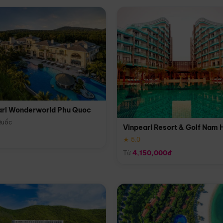
arl Wonderworld Phu Quoc
Quốc
Vinpearl Resort & Golf Nam 
★ 5.0
Từ
4,150,000đ