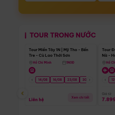
TOUR TRONG NƯỚC
Điểm nổi bật
Tour Miền Tây 1N | Mỹ Tho - Bến
Tour Đ
Tre - Cù Lao Thới Sơn
Nà - H
Nha
Hồ Chí Minh
1N0Đ
Hồ Ch
14/08
16/08
23/08
30/08
06/09
12
1
‹
Giá từ:
Xem chi tiết
7.89
Liên hệ