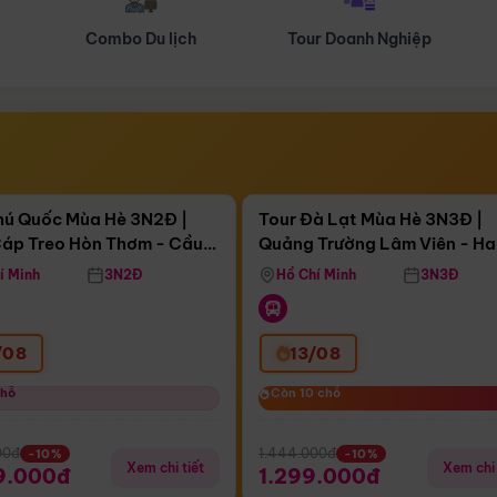
Tour Doanh Nghiệp
Du lịch Hành Hương
Điểm nổi bật
Điểm nổi
gày 11:15:52
Còn
04 ngày 11:15:52
hú Quốc Mùa Hè 3N2Đ |
Tour Đà Lạt Mùa Hè 3N3Đ |
áp Treo Hòn Thơm - Cầu
Quảng Trường Lâm Viên - H
áp Treo Hòn Thơm
Công Viên Nước Aquatopia
Hill - Puppy Farm
í Minh
3N2Đ
Hồ Chí Minh
3N3Đ
/08
13/08
chỗ
chỗ
Còn 10 chỗ
Còn 10 chỗ
00đ
1.444.000đ
-10%
-10%
Xem chi tiết
Xem chi 
9.000đ
1.299.000đ