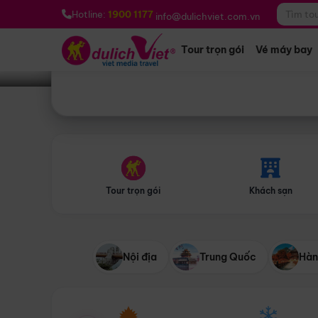
Bạn muốn đi đâu?
*
Hotline:
1900 1177
info@dulichviet.com.vn
Tour trọn gói
Vé máy bay
Tour trọn gói
Khách sạn
Nội địa
Trung Quốc
Hàn