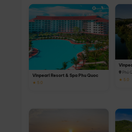
Vinpe
Phú 
Vinpearl Resort & Spa Phu Quoc
★ 5.0
★ 5.0