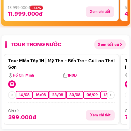
13.999.000đ
5.5
-14%
Xem chi tiết
11.999.000đ
4
TOUR TRONG NƯỚC
Xem tất cả
Điểm nổi bật
Tour Miền Tây 1N | Mỹ Tho - Bến Tre - Cù Lao Thới
To
Sơn
Hu
Hồ Chí Minh
1N0Đ
14/08
16/08
23/08
30/08
06/09
13/09
20/0
Giá từ:
Giá
Xem chi tiết
399.000đ
7