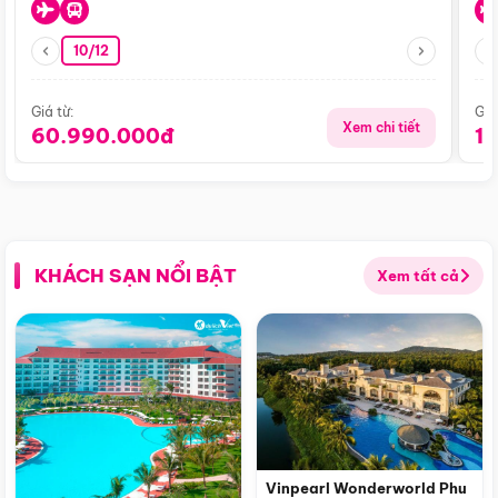
10/12
Giá từ:
Giá
Xem chi tiết
60.990.000đ
1
KHÁCH SẠN NỔI BẬT
Xem tất cả
Vinpearl Wonderworld Phu