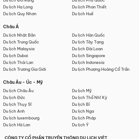
Du lịch Đà Nẵng
Du lịch Phú Quốc
Du lịch Hạ Long
Du lịch Phan Thiết
Du lịch Quy Nhơn
Du lịch Huế
Châu Á
Du lịch Nhật Bản
Du lịch Hàn Quốc
Du lịch Trung Quốc
Du lịch Tây Tạng
Du lịch Malaysia
Du lịch Đài Loan
Du lịch Dubai
Du lịch Singapore
Du lịch Thái Lan
Du lịch Indonesia
Du lịch Trương Gia Giới
Du lịch Phượng Hoàng Cổ Trấn
Châu Âu - Úc - Mỹ
Du lịch Châu Âu
Du lịch Mỹ
Du lịch Đức
Du lịch Thổ Nhĩ Kỳ
Du lịch Thụy Sĩ
Du lịch Bỉ
Du lịch Anh
Du lịch Nga
Du lịch luxembourg
Du lịch Pháp
Du lịch Hà Lan
Du lịch Ý
CÔNG TY CỔ PHẦN TRUYỀN THÔNG DU LỊCH VIỆT