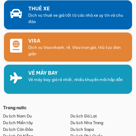
THUÊ XE
Dịch vụ thuê xe giá tốt từ các nhà xe uy tín và chu
đáo
VISA
Dịch vụ Visa nhanh, rẻ. Visa trọn gói, thủ tục đơn
giản
VÉ MÁY BAY
Vé máy bay giá rẻ nhất, nhiều khuyến mãi hấp dẫn
Trong nước
Du lịch Nam Du
Du lịch Đà Lạt
Du lịch Miền tây
Du lịch Nha Trang
Du lịch Côn Đảo
Du lịch Sapa