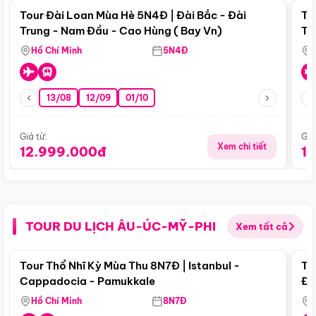
Tour Đài Loan Mùa Hè 5N4Đ | Đài Bắc - Đài
To
Trung - Nam Đầu - Cao Hùng ( Bay Vn)
Tr
Hồ Chí Minh
5N4Đ
13/08
12/09
01/10
Giá từ:
Giá
Xem chi tiết
12.999.000đ
1
TOUR DU LỊCH ÂU-ÚC-MỸ-PHI
Xem tất cả
Điểm nổi bật
Tour Thổ Nhĩ Kỳ Mùa Thu 8N7Đ | Istanbul -
To
Cappadocia - Pamukkale
Đế
Hồ Chí Minh
8N7Đ