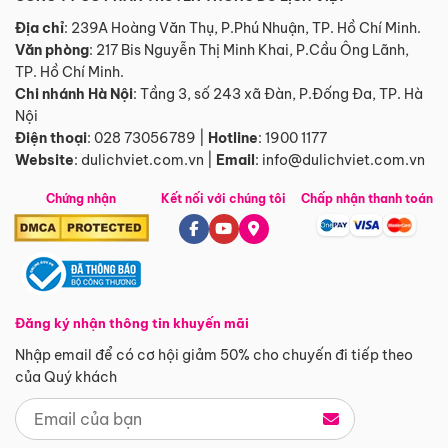
Địa chỉ
: 239A Hoàng Văn Thụ, P.Phú Nhuận, TP. Hồ Chí Minh.
Văn phòng
:
217 Bis Nguyễn Thị Minh Khai, P.Cầu Ông Lãnh,
TP. Hồ Chí Minh.
Chi nhánh Hà Nội
:
Tầng 3, số 243 xã Đàn, P.Đống Đa, TP. Hà
Nội
Điện thoại
:
028 73056789
|
Hotline
:
1900 1177
Website
:
dulichviet.com.vn
|
Email
:
info@dulichviet.com.vn
Chứng nhận
Kết nối với chúng tôi
Chấp nhận thanh toán
Đăng ký nhận thông tin khuyến mãi
Nhập email để có cơ hội giảm 50% cho chuyến đi tiếp theo
của Quý khách