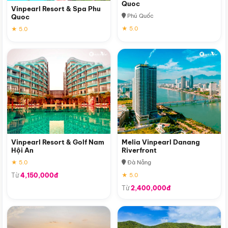
Quoc
Vinpearl Resort & Spa Phu
Phú Quốc
Quoc
★ 5.0
★ 5.0
Vinpearl Resort & Golf Nam
Melia Vinpearl Danang
Hội An
Riverfront
★ 5.0
Đà Nẵng
Từ
4,150,000đ
★ 5.0
Từ
2,400,000đ