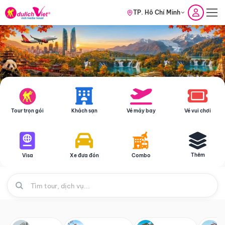
TP. Hồ Chí Minh
Tour trọn gói
Khách sạn
Vé máy bay
Vé vui chơi
Thêm
Visa
Xe đưa đón
Combo