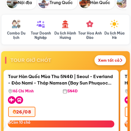
Nội địa
Trung Quốc
Hàn Quốc
N
Combo Du
Tour Doanh
Du lịch Hành
Tour Hoa Anh
Du lịch Mùa
D
lịch
Nghiệp
Hương
Đào
Hè
TOUR GIỜ CHÓT
Xem tất cả
Điểm nổi bật
Còn
18 ngày 01:05:39
Cò
Tour Hàn Quốc Mùa Thu 5N4Đ | Seoul - Everland
To
- Đảo Nami - Tháp Namsan (Bay Sun Phuquoc
Hò
Bay Sun Phuquoc Airways
Tặ
Airways)
Aq
Hồ Chí Minh
5N4Đ
26/08
‹
Còn 10 chỗ
Còn 10 chỗ
C
C