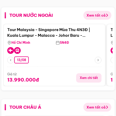
TOUR NƯỚC NGOÀI
Xem tất cả
Điểm nổi bật
Tour Malaysia - Singapore Mùa Thu 4N3Đ |
To
Kuala Lumpur - Malacca - Johor Baru -
Lử
Singapore
Hồ Chí Minh
5N4Đ
13/08
Giá từ:
Giá
Xem chi tiết
13.990.000đ
1
TOUR CHÂU Á
Xem tất cả
Điểm nổi bật