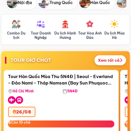
Nội địa
Trung Quốc
Hàn Quốc
N
Combo Du
Tour Doanh
Du lịch Hành
Tour Hoa Anh
Du lịch Mùa
D
lịch
Nghiệp
Hương
Đào
Hè
TOUR GIỜ CHÓT
Xem tất cả
Điểm nổi bật
Còn
19 ngày 15:49:41
Cò
Tour Hàn Quốc Mùa Thu 5N4Đ | Seoul - Everland
To
- Đảo Nami - Tháp Namsan (Bay Sun Phuquoc
Hò
Tặ
Airways)
Aq
Hồ Chí Minh
5N4Đ
26/08
‹
Còn 10 chỗ
Còn 10 chỗ
C
C