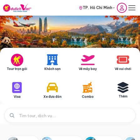
TP. Hồ Chí Minh
Tour trọn gói
Khách sạn
Vé máy bay
Vé vui chơi
Thêm
Visa
Xe đưa đón
Combo