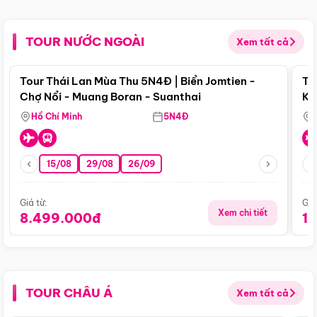
TOUR NƯỚC NGOÀI
Xem tất cả
Điểm nổi bật
Tour Thái Lan Mùa Thu 5N4Đ | Biển Jomtien -
To
Chợ Nổi - Muang Boran - Suanthai
Ku
Si
Hồ Chí Minh
5N4Đ
15/08
29/08
26/09
Giá từ:
Giá
Xem chi tiết
8.499.000đ
1
TOUR CHÂU Á
Xem tất cả
Điểm nổi bật