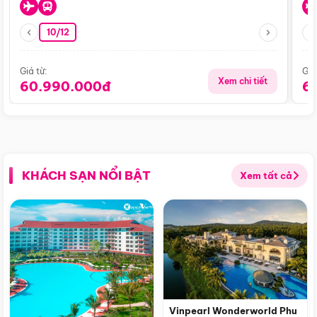
10/12
Giá từ:
Giá
Xem chi tiết
60.990.000đ
6
KHÁCH SẠN NỔI BẬT
Xem tất cả
Vinpearl Wonderworld Phu