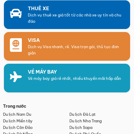
THUÊ XE
Dịch vụ thuê xe giá tốt từ các nhà xe uy tín và chu
đáo
VISA
Dịch vụ Visa nhanh, rẻ. Visa trọn gói, thủ tục đơn
giản
VÉ MÁY BAY
Vé máy bay giá rẻ nhất, nhiều khuyến mãi hấp dẫn
Trong nước
Du lịch Nam Du
Du lịch Đà Lạt
Du lịch Miền tây
Du lịch Nha Trang
Du lịch Côn Đảo
Du lịch Sapa