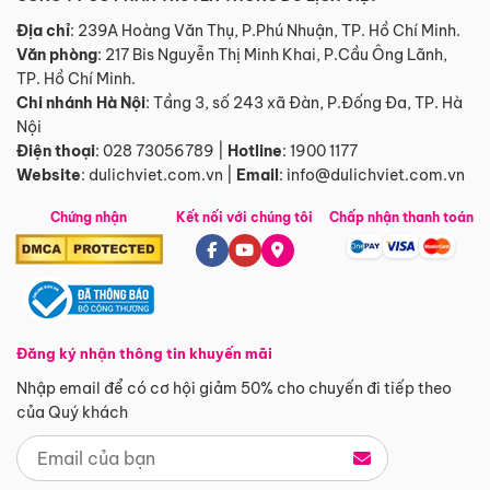
Địa chỉ
: 239A Hoàng Văn Thụ, P.Phú Nhuận, TP. Hồ Chí Minh.
Văn phòng
:
217 Bis Nguyễn Thị Minh Khai, P.Cầu Ông Lãnh,
TP. Hồ Chí Minh.
Chi nhánh Hà Nội
:
Tầng 3, số 243 xã Đàn, P.Đống Đa, TP. Hà
Nội
Điện thoại
:
028 73056789
|
Hotline
:
1900 1177
Website
:
dulichviet.com.vn
|
Email
:
info@dulichviet.com.vn
Chứng nhận
Kết nối với chúng tôi
Chấp nhận thanh toán
Đăng ký nhận thông tin khuyến mãi
Nhập email để có cơ hội giảm 50% cho chuyến đi tiếp theo
của Quý khách