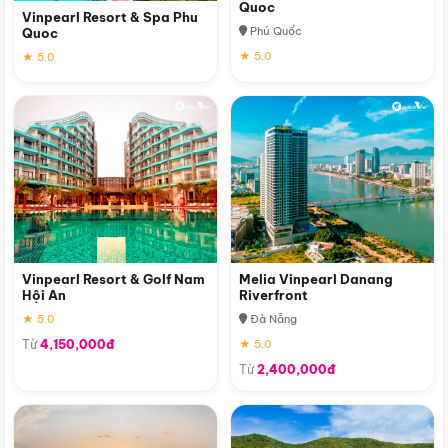
Quoc
Vinpearl Resort & Spa Phu
Phú Quốc
Quoc
★ 5.0
★ 5.0
Vinpearl Resort & Golf Nam
Melia Vinpearl Danang
Hội An
Riverfront
★ 5.0
Đà Nẵng
Từ
4,150,000đ
★ 5.0
Từ
2,400,000đ