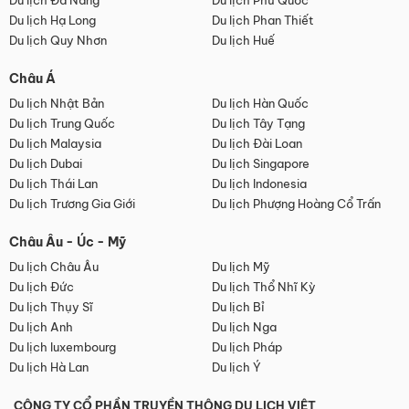
Du lịch Đà Nẵng
Du lịch Phú Quốc
Du lịch Hạ Long
Du lịch Phan Thiết
Du lịch Quy Nhơn
Du lịch Huế
Châu Á
Du lịch Nhật Bản
Du lịch Hàn Quốc
Du lịch Trung Quốc
Du lịch Tây Tạng
Du lịch Malaysia
Du lịch Đài Loan
Du lịch Dubai
Du lịch Singapore
Du lịch Thái Lan
Du lịch Indonesia
Du lịch Trương Gia Giới
Du lịch Phượng Hoàng Cổ Trấn
Châu Âu - Úc - Mỹ
Du lịch Châu Âu
Du lịch Mỹ
Du lịch Đức
Du lịch Thổ Nhĩ Kỳ
Du lịch Thụy Sĩ
Du lịch Bỉ
Du lịch Anh
Du lịch Nga
Du lịch luxembourg
Du lịch Pháp
Du lịch Hà Lan
Du lịch Ý
CÔNG TY CỔ PHẦN TRUYỀN THÔNG DU LỊCH VIỆT