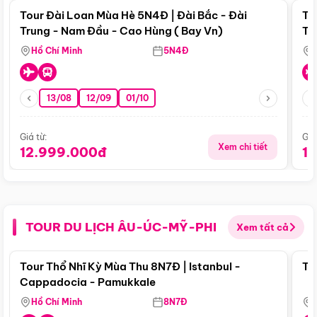
Tour Đài Loan Mùa Hè 5N4Đ | Đài Bắc - Đài
To
Trung - Nam Đầu - Cao Hùng ( Bay Vn)
Tr
Hồ Chí Minh
5N4Đ
13/08
12/09
01/10
Giá từ:
Giá
Xem chi tiết
12.999.000đ
1
TOUR DU LỊCH ÂU-ÚC-MỸ-PHI
Xem tất cả
Điểm nổi bật
Tour Thổ Nhĩ Kỳ Mùa Thu 8N7Đ | Istanbul -
To
Cappadocia - Pamukkale
Hồ Chí Minh
8N7Đ