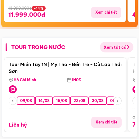
13.999.000đ
-14%
Xem chi tiết
11.999.000đ
4
TOUR TRONG NƯỚC
Xem tất cả
Điểm nổi bật
Tour Miền Tây 1N | Mỹ Tho - Bến Tre - Cù Lao Thới
To
Sơn
Hu
Hồ Chí Minh
1N0Đ
09/08
14/08
16/08
23/08
30/08
06/09
13/0
Giá
Xem chi tiết
7
Liên hệ