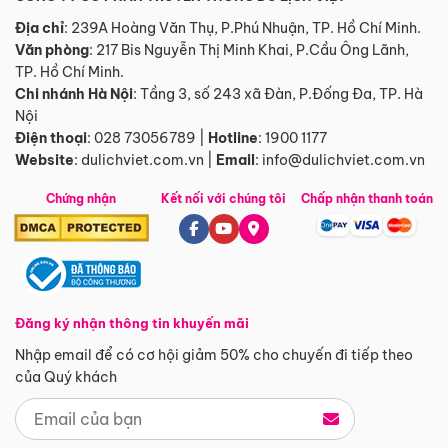
Địa chỉ
: 239A Hoàng Văn Thụ, P.Phú Nhuận, TP. Hồ Chí Minh.
Văn phòng
:
217 Bis Nguyễn Thị Minh Khai, P.Cầu Ông Lãnh,
TP. Hồ Chí Minh.
Chi nhánh Hà Nội
:
Tầng 3, số 243 xã Đàn, P.Đống Đa, TP. Hà
Nội
Điện thoại
:
028 73056789
|
Hotline
:
1900 1177
Website
:
dulichviet.com.vn
|
Email
:
info@dulichviet.com.vn
Chứng nhận
Kết nối với chúng tôi
Chấp nhận thanh toán
Đăng ký nhận thông tin khuyến mãi
Nhập email để có cơ hội giảm 50% cho chuyến đi tiếp theo
của Quý khách