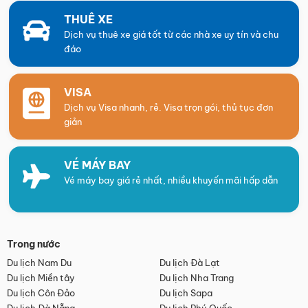
THUÊ XE
Dịch vụ thuê xe giá tốt từ các nhà xe uy tín và chu
đáo
VISA
Dịch vụ Visa nhanh, rẻ. Visa trọn gói, thủ tục đơn
giản
VÉ MÁY BAY
Vé máy bay giá rẻ nhất, nhiều khuyến mãi hấp dẫn
Trong nước
Du lịch Nam Du
Du lịch Đà Lạt
Du lịch Miền tây
Du lịch Nha Trang
Du lịch Côn Đảo
Du lịch Sapa