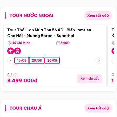
TOUR NƯỚC NGOÀI
Xem tất cả
Điểm nổi bật
Tour Thái Lan Mùa Thu 5N4Đ | Biển Jomtien -
To
Chợ Nổi - Muang Boran - Suanthai
Ku
Si
Hồ Chí Minh
5N4Đ
15/08
29/08
26/09
Giá từ:
Giá
Xem chi tiết
8.499.000đ
1
TOUR CHÂU Á
Xem tất cả
Điểm nổi bật