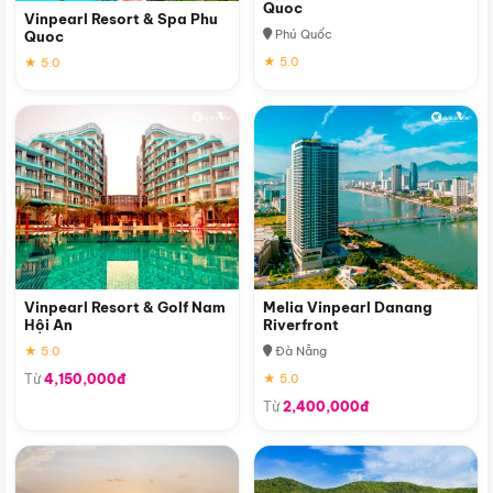
Quoc
Vinpearl Resort & Spa Phu
Phú Quốc
Quoc
★ 5.0
★ 5.0
Vinpearl Resort & Golf Nam
Melia Vinpearl Danang
Hội An
Riverfront
★ 5.0
Đà Nẵng
Từ
4,150,000đ
★ 5.0
Từ
2,400,000đ