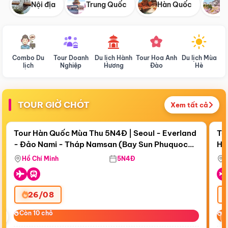
Nội địa
Trung Quốc
Hàn Quốc
N
Combo Du
Tour Doanh
Du lịch Hành
Tour Hoa Anh
Du lịch Mùa
D
lịch
Nghiệp
Hương
Đào
Hè
TOUR GIỜ CHÓT
Xem tất cả
Điểm nổi bật
Còn
19 ngày 15:16:08
Cò
Tour Hàn Quốc Mùa Thu 5N4Đ | Seoul - Everland
To
- Đảo Nami - Tháp Namsan (Bay Sun Phuquoc
Hò
Tặ
Airways)
Aq
Hồ Chí Minh
5N4Đ
26/08
‹
Còn 10 chỗ
Còn 10 chỗ
C
C