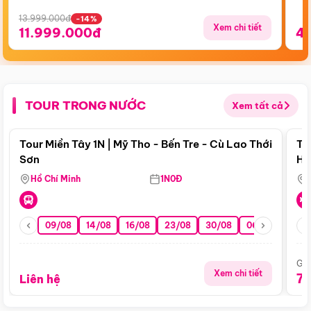
13.999.000đ
-14%
Xem chi tiết
11.999.000đ
4
TOUR TRONG NƯỚC
Xem tất cả
Điểm nổi bật
Tour Miền Tây 1N | Mỹ Tho - Bến Tre - Cù Lao Thới
To
Sơn
Hu
Hồ Chí Minh
1N0Đ
09/08
14/08
16/08
23/08
30/08
06/09
13/0
Giá
Xem chi tiết
7
Liên hệ