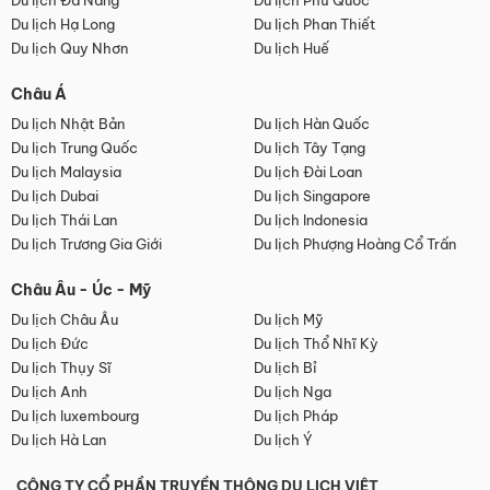
Du lịch Đà Nẵng
Du lịch Phú Quốc
Du lịch Hạ Long
Du lịch Phan Thiết
Du lịch Quy Nhơn
Du lịch Huế
Châu Á
Du lịch Nhật Bản
Du lịch Hàn Quốc
Du lịch Trung Quốc
Du lịch Tây Tạng
Du lịch Malaysia
Du lịch Đài Loan
Du lịch Dubai
Du lịch Singapore
Du lịch Thái Lan
Du lịch Indonesia
Du lịch Trương Gia Giới
Du lịch Phượng Hoàng Cổ Trấn
Châu Âu - Úc - Mỹ
Du lịch Châu Âu
Du lịch Mỹ
Du lịch Đức
Du lịch Thổ Nhĩ Kỳ
Du lịch Thụy Sĩ
Du lịch Bỉ
Du lịch Anh
Du lịch Nga
Du lịch luxembourg
Du lịch Pháp
Du lịch Hà Lan
Du lịch Ý
CÔNG TY CỔ PHẦN TRUYỀN THÔNG DU LỊCH VIỆT