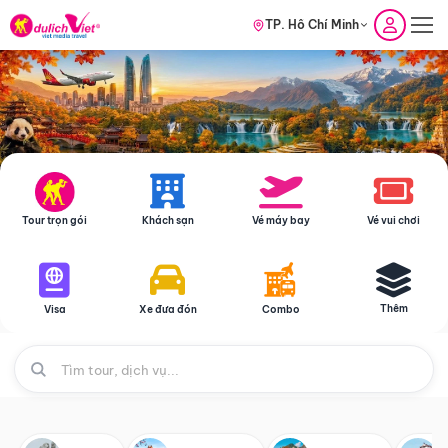
TP. Hồ Chí Minh
Tour trọn gói
Khách sạn
Vé máy bay
Vé vui chơi
Thêm
Visa
Xe đưa đón
Combo