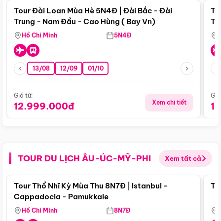
Tour Đài Loan Mùa Hè 5N4Đ | Đài Bắc - Đài
To
Trung - Nam Đầu - Cao Hùng ( Bay Vn)
Tr
Hồ Chí Minh
5N4Đ
13/08
12/09
01/10
Giá từ:
Giá
Xem chi tiết
12.999.000đ
1
TOUR DU LỊCH ÂU-ÚC-MỸ-PHI
Xem tất cả
Điểm nổi bật
Tour Thổ Nhĩ Kỳ Mùa Thu 8N7Đ | Istanbul -
To
Cappadocia - Pamukkale
Hồ Chí Minh
8N7Đ