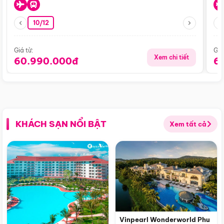
10/12
Giá từ:
Giá
Xem chi tiết
60.990.000đ
6
KHÁCH SẠN NỔI BẬT
Xem tất cả
Vinpearl Wonderworld Phu