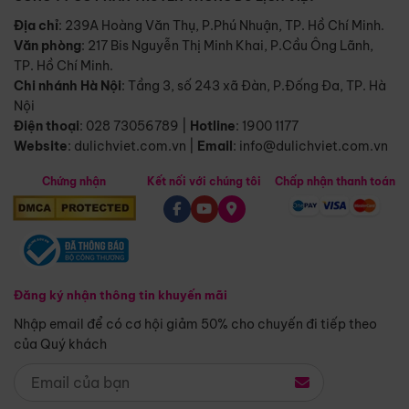
Địa chỉ
: 239A Hoàng Văn Thụ, P.Phú Nhuận, TP. Hồ Chí Minh.
Văn phòng
:
217 Bis Nguyễn Thị Minh Khai, P.Cầu Ông Lãnh,
TP. Hồ Chí Minh.
Chi nhánh Hà Nội
:
Tầng 3, số 243 xã Đàn, P.Đống Đa, TP. Hà
Nội
Điện thoại
:
028 73056789
|
Hotline
:
1900 1177
Website
:
dulichviet.com.vn
|
Email
:
info@dulichviet.com.vn
Chứng nhận
Kết nối với chúng tôi
Chấp nhận thanh toán
Đăng ký nhận thông tin khuyến mãi
Nhập email để có cơ hội giảm 50% cho chuyến đi tiếp theo
của Quý khách