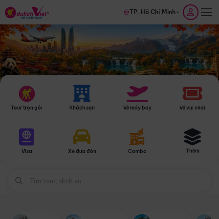
TP. Hồ Chí Minh
Tour trọn gói
Khách sạn
Vé máy bay
Vé vui chơi
Thêm
Visa
Xe đưa đón
Combo