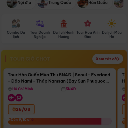
Nội địa
Trung Quốc
Hàn Quốc
N
Combo Du
Tour Doanh
Du lịch Hành
Tour Hoa Anh
Du lịch Mùa
D
lịch
Nghiệp
Hương
Đào
Hè
TOUR GIỜ CHÓT
Xem tất cả
Điểm nổi bật
Còn
15 ngày 05:19:41
Cò
Tour Hàn Quốc Mùa Thu 5N4Đ | Seoul - Everland
To
- Đảo Nami - Tháp Namsan (Bay Sun Phuquoc
Hò
Bay Sun Phuquoc Airways
Tặ
Airways)
Aq
Hồ Chí Minh
5N4Đ
26/08
‹
Còn 9/10 chỗ
Còn 9/10 chỗ
C
C