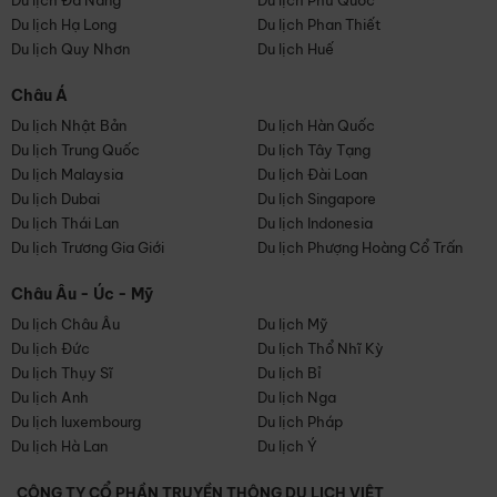
Du lịch Đà Nẵng
Du lịch Phú Quốc
Du lịch Hạ Long
Du lịch Phan Thiết
Du lịch Quy Nhơn
Du lịch Huế
Châu Á
Du lịch Nhật Bản
Du lịch Hàn Quốc
Du lịch Trung Quốc
Du lịch Tây Tạng
Du lịch Malaysia
Du lịch Đài Loan
Du lịch Dubai
Du lịch Singapore
Du lịch Thái Lan
Du lịch Indonesia
Du lịch Trương Gia Giới
Du lịch Phượng Hoàng Cổ Trấn
Châu Âu - Úc - Mỹ
Du lịch Châu Âu
Du lịch Mỹ
Du lịch Đức
Du lịch Thổ Nhĩ Kỳ
Du lịch Thụy Sĩ
Du lịch Bỉ
Du lịch Anh
Du lịch Nga
Du lịch luxembourg
Du lịch Pháp
Du lịch Hà Lan
Du lịch Ý
CÔNG TY CỔ PHẦN TRUYỀN THÔNG DU LỊCH VIỆT