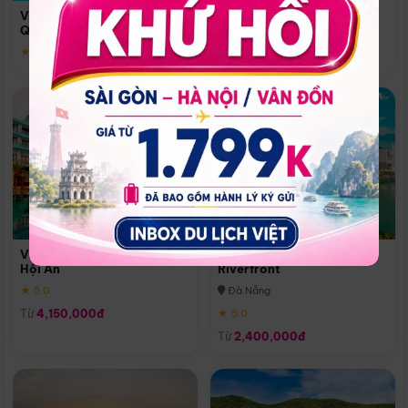
Quoc
Vinpearl Resort & Spa Phu
Phú Quốc
Quoc
★ 5.0
★ 5.0
Vinpearl Resort & Golf Nam
Melia Vinpearl Danang
Hội An
Riverfront
★ 5.0
Đà Nẵng
Từ
4,150,000đ
★ 5.0
Từ
2,400,000đ