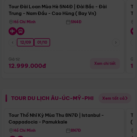
Tour Đài Loan Mùa Hè 5N4Đ | Đài Bắc - Đài
To
Trung - Nam Đầu - Cao Hùng ( Bay Vn)
Tr
Hồ Chí Minh
5N4Đ
12/09
01/10
Giá từ:
Giá
Xem chi tiết
12.999.000đ
1
TOUR DU LỊCH ÂU-ÚC-MỸ-PHI
Xem tất cả
Điểm nổi bật
Tour Thổ Nhĩ Kỳ Mùa Thu 8N7Đ | Istanbul -
To
Cappadocia - Pamukkale
(B
Hồ Chí Minh
8N7Đ