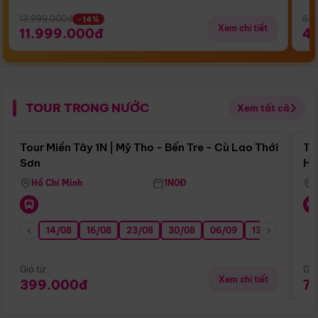
13.999.000đ
5.5
-14%
Xem chi tiết
11.999.000đ
4
TOUR TRONG NƯỚC
Xem tất cả
Điểm nổi bật
Tour Miền Tây 1N | Mỹ Tho - Bến Tre - Cù Lao Thới
To
Sơn
Hu
Hồ Chí Minh
1N0Đ
14/08
16/08
23/08
30/08
06/09
13/09
20/0
Giá từ:
Giá
Xem chi tiết
399.000đ
7