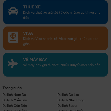
THUÊ XE
Dịch vụ thuê xe giá tốt từ các nhà xe uy tín và chu
đáo
VISA
Dịch vụ Visa nhanh, rẻ. Visa trọn gói, thủ tục đơn
giản
VÉ MÁY BAY
Vé máy bay giá rẻ nhất, nhiều khuyến mãi hấp dẫn
Trong nước
Du lịch Nam Du
Du lịch Đà Lạt
Du lịch Miền tây
Du lịch Nha Trang
Du lịch Côn Đảo
Du lịch Sapa