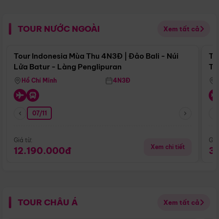
TOUR NƯỚC NGOÀI
Xem tất cả
Điểm nổi bật
Tour Indonesia Mùa Thu 4N3Đ | Đảo Bali - Núi
To
Lửa Batur - Làng Penglipuran
To
Hồ Chí Minh
4N3Đ
07/11
Giá từ:
Giá
Xem chi tiết
12.190.000đ
3
TOUR CHÂU Á
Xem tất cả
Điểm nổi bật