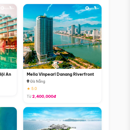
Hội An
Melia Vinpearl Danang Riverfront
Đà Nẵng
★ 5.0
Từ
2,400,000đ