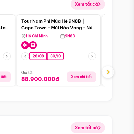
Xem tất cả
 bật
Điểm nổi bật
Tour Nam Phi Mùa Hè 9N8Đ |
Tour Mỹ Mùa
star
Cape Town - Mũi Hảo Vọng - Núi
Hoa Kỳ - Me
Bàn - Johannesburg - Pretoria -
Hồ Chí Minh
9N8Đ
Hồ Chí Minh
Safari - Lodge
28/08
30/10
29/08
›
Giá từ:
Giá từ:
tiết
Xem chi tiết
88.900.000đ
59.900.
Xem tất cả