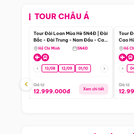
TOUR CHÂU Á
Điểm nổi bật
Tour Đài Loan Mùa Hè 5N4Đ | Đài
Tour Đ
Bắc - Đài Trung - Nam Đầu - Cao
Cao Hù
Hùng ( Bay Vn)
(Bay V
Hồ Chí Minh
5N4Đ
Hồ Ch
13/08
12/09
01/10
0
‹
Giá từ:
Giá từ:
Xem chi tiết
12.999.000đ
12.9