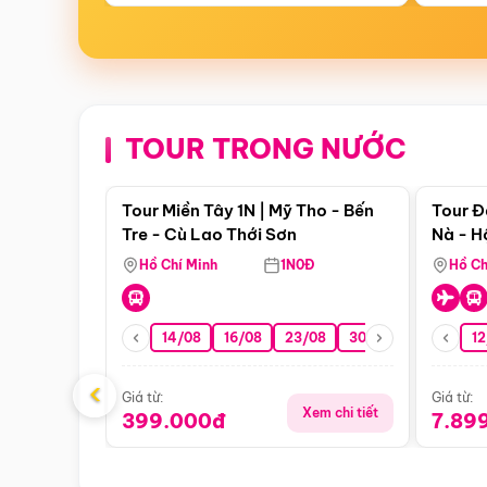
TOUR TRONG NƯỚC
Điểm nổi bật
Tour Miền Tây 1N | Mỹ Tho - Bến
Tour Đ
Tre - Cù Lao Thới Sơn
Nà - H
Nha
Hồ Chí Minh
1N0Đ
Hồ Ch
14/08
16/08
23/08
30/08
06/09
12
1
‹
Giá từ:
Giá từ:
Xem chi tiết
399.000đ
7.89