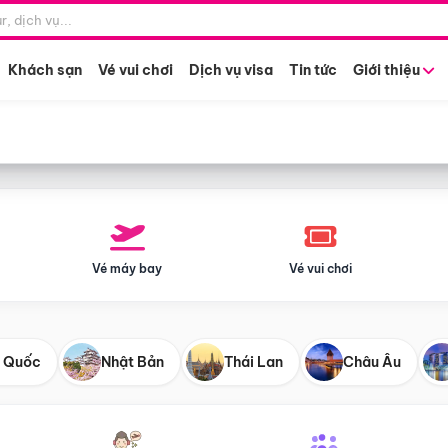
Điểm khởi hành
Tháng khở
Hồ Chí Minh
Bất kỳ 
Khách sạn
Vé vui chơi
Dịch vụ visa
Tin tức
Giới thiệu
Vé máy bay
Vé vui chơi
 Quốc
Nhật Bản
Thái Lan
Châu Âu