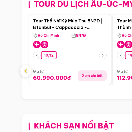
TOUR DU LỊCH ÂU-ÚC-M
Điểm nổi bật
Tour Thổ Nhĩ Kỳ Mùa Thu 8N7Đ |
Tour M
Istanbul - Cappadocia -
Thành 
Pamukkale
Thiên 
Hồ Chí Minh
8N7Đ
Hồ Ch
10/12
1
‹
Giá từ:
Giá từ:
Xem chi tiết
60.990.000đ
112.
KHÁCH SẠN NỔI BẬT