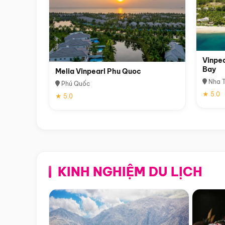
Vinpea
Bay
Melia Vinpearl Phu Quoc
Nha T
Phú Quốc
★ 5.0
★ 5.0
KINH NGHIỆM DU LỊCH