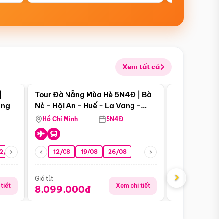
Xem tất cả
 bật
Điểm nổi bật
|
Tour Đà Nẵng Mùa Hè 5N4Đ | Bà
Tour Đà Nẵn
ong
Nà - Hội An - Huế - La Vang -
Nà - Hội An
Động Thiên Đường
Nha
Hồ Chí Minh
5N4Đ
Hồ Chí Minh
2/08
26/08
05/09
12/08
19/08
09/09
26/08
12/09
13/08
›
Giá từ:
Giá từ:
tiết
Xem chi tiết
8.099.000đ
6.899.00