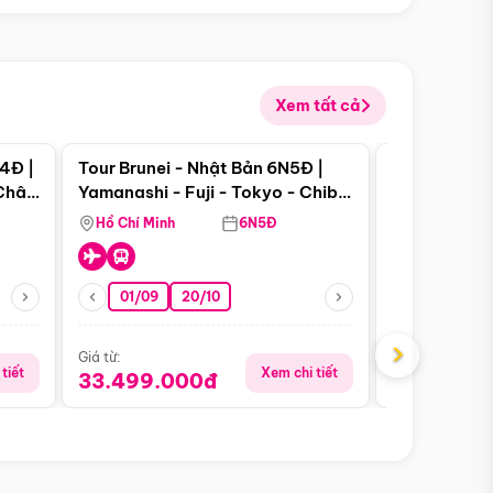
Xem tất cả
 bật
Điểm nổi bật
4Đ |
Tour Brunei - Nhật Bản 6N5Đ |
Tour Campu
 Châu
Yamanashi - Fuji - Tokyo - Chiba
Siem Reap -
- Freeday
Hồ Chí Minh
6N5Đ
Hồ Chí Minh
01/09
20/10
13/08
›
Giá từ:
Giá từ:
tiết
Xem chi tiết
33.499.000đ
5.650.00