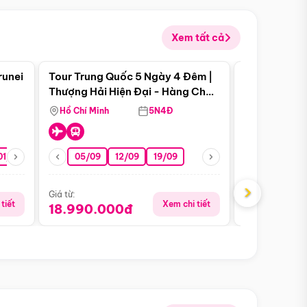
Xem tất cả
 bật
Điểm nổi bật
runei
Tour Trung Quốc 5 Ngày 4 Đêm |
Tour Trung 
Tour Hè
Thượng Hải Hiện Đại - Hàng Châu
Ân Thi - Trư
Nên Thơ - Ô Trấn Cổ Kính
Hồ Chí Minh
5N4Đ
Hồ Chí Minh
01/10
15/10
29/10
05/09
12/09
19/09
16/08
›
Giá từ:
Giá từ:
tiết
Xem chi tiết
18.990.000đ
16.990.0