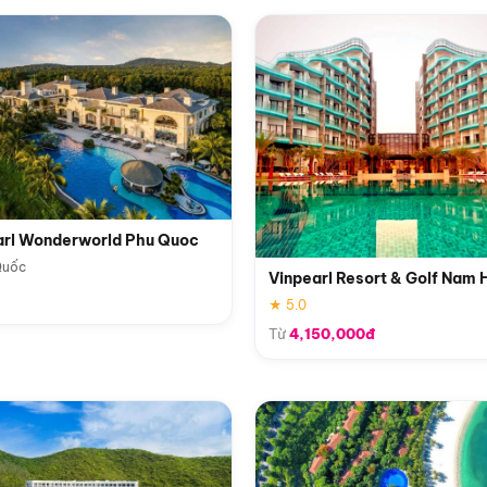
arl Wonderworld Phu Quoc
Quốc
Vinpearl Resort & Golf Nam 
★ 5.0
Từ
4,150,000đ