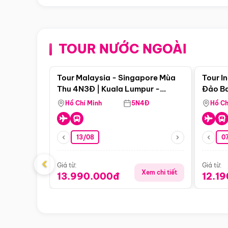
TOUR NƯỚC NGOÀI
Điểm nổi bật
Tour Malaysia - Singapore Mùa
Tour I
Thu 4N3Đ | Kuala Lumpur -
Đảo Ba
Malacca - Johor Baru -
Pengli
Hồ Chí Minh
5N4Đ
Hồ Ch
Singapore
13/08
07
‹
Giá từ:
Giá từ:
Xem chi tiết
13.990.000đ
12.1