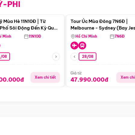
Ỹ-PHI
Điểm nổi bật
Điểm nổi
ỹ Mùa Hè 11N10Đ | Từ
Tour Úc Mùa Đông 7N6Đ |
Phố Sôi Động Đến Kỳ Quan
Melbourne - Sydney (Bay Je
Nhiên Mỹ
Airways)
í Minh
11N10Đ
Hồ Chí Minh
7N6Đ
4/08
28/08
Giá từ:
Xem chi tiết
Xem chi 
900.000đ
47.990.000đ