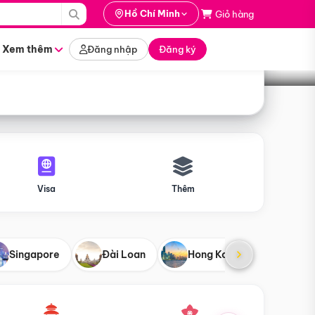
i hành
Hồ Chí Minh
Giỏ hàng
Tìm tour
tháng nào
Xem thêm
Đăng nhập
Đăng ký
Visa
Thêm
Singapore
Đài Loan
Hong Kong
Mỹ