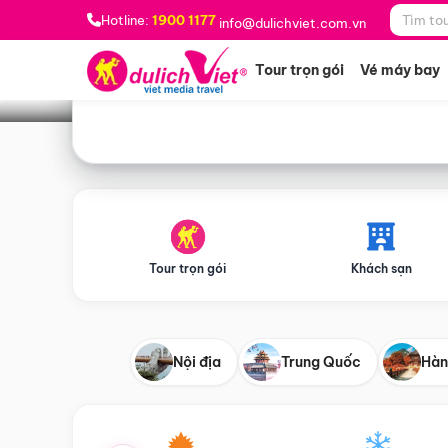
Bạn muốn đi đâu?
*
Hotline:
1900 1177
info@dulichviet.com.vn
Tour trọn gói
Vé máy bay
Tour trọn gói
Khách sạn
Nội địa
Trung Quốc
Hàn