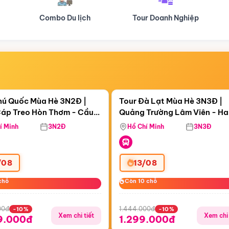
Tour Doanh Nghiệp
Du lịch Hành Hương
Điểm nổi bật
Điểm nổi
ngày 00:28:28
Còn
05 ngày 00:28:28
hú Quốc Mùa Hè 3N2Đ |
Tour Đà Lạt Mùa Hè 3N3Đ |
áp Treo Hòn Thơm - Cầu
Quảng Trường Lâm Viên - H
áp Treo Hòn Thơm
Công Viên Nước Aquatopia
Hill - Puppy Farm
í Minh
3N2Đ
Hồ Chí Minh
3N3Đ
/08
13/08
chỗ
chỗ
Còn 10 chỗ
Còn 10 chỗ
00đ
1.444.000đ
-10%
-10%
Xem chi tiết
Xem chi 
9.000đ
1.299.000đ