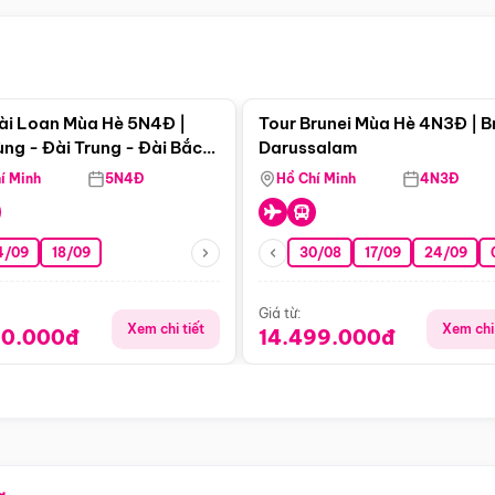
Điểm nổi bật
Điểm nổi
ài Loan Mùa Hè 5N4Đ |
Tour Brunei Mùa Hè 4N3Đ | B
ng - Đài Trung - Đài Bắc
Darussalam
j)
í Minh
5N4Đ
Hồ Chí Minh
4N3Đ
4/09
18/09
30/08
17/09
24/09
Giá từ:
Xem chi tiết
Xem chi 
90.000đ
14.499.000đ