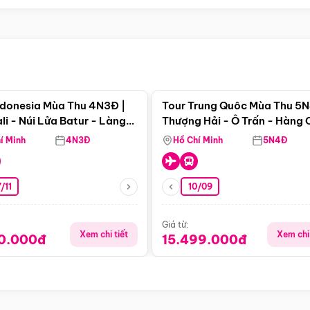
Điểm nổi bật
Điểm nổi
ndonesia Mùa Thu 4N3Đ |
Tour Trung Quôc Mùa Thu 5N
li - Núi Lửa Batur - Làng
Thượng Hải - Ô Trấn - Hàng
puran
(Tour Không Shopping)
í Minh
4N3Đ
Hồ Chí Minh
5N4Đ
/11
10/09
Giá từ:
Xem chi tiết
Xem chi 
90.000đ
15.499.000đ