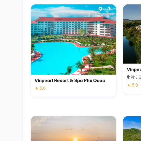
Vinpe
Phú 
Vinpearl Resort & Spa Phu Quoc
★ 5.0
★ 5.0